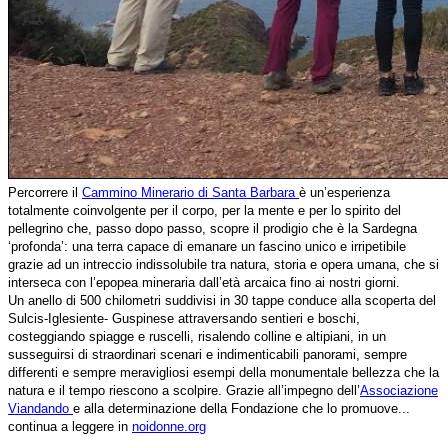
Percorrere il
Cammino Minerario di Santa Barbara
è un’esperienza
totalmente coinvolgente per il corpo, per la mente e per lo spirito del
pellegrino che, passo dopo passo, scopre il prodigio che è la Sardegna
‘profonda’: una terra capace di emanare un fascino unico e irripetibile
grazie ad un intreccio indissolubile tra natura, storia e opera umana, che si
interseca con l’epopea mineraria dall’età arcaica fino ai nostri giorni.
Un anello di 500 chilometri suddivisi in 30 tappe conduce alla scoperta del
Sulcis-Iglesiente- Guspinese attraversando sentieri e boschi,
costeggiando spiagge e ruscelli, risalendo colline e altipiani, in un
susseguirsi di straordinari scenari e indimenticabili panorami, sempre
differenti e sempre meravigliosi esempi della monumentale bellezza che la
natura e il tempo riescono a scolpire. Grazie all’impegno dell’
Associazione
Viandando
e alla determinazione della Fondazione che lo promuove...
continua a leggere in
noidonne.org