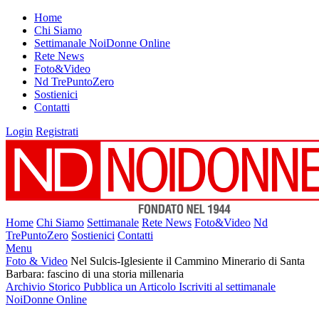
Home
Chi Siamo
Settimanale NoiDonne Online
Rete News
Foto&Video
Nd TrePuntoZero
Sostienici
Contatti
Login
Registrati
Home
Chi Siamo
Settimanale
Rete News
Foto&Video
Nd
TrePuntoZero
Sostienici
Contatti
Menu
Foto & Video
Nel Sulcis-Iglesiente il Cammino Minerario di Santa
Barbara: fascino di una storia millenaria
Archivio Storico
Pubblica un Articolo
Iscriviti al settimanale
NoiDonne Online