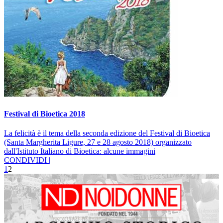
Festival di Bioetica 2018
La felicità è il tema della seconda edizione del Festival di Bioetica
(Santa Margherita Ligure, 27 e 28 agosto 2018) organizzato
dall'Istituto Italiano di Bioetica: alcune immagini
CONDIVIDI |
1
2