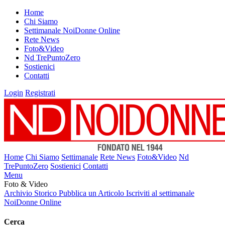
Home
Chi Siamo
Settimanale NoiDonne Online
Rete News
Foto&Video
Nd TrePuntoZero
Sostienici
Contatti
Login
Registrati
Home
Chi Siamo
Settimanale
Rete News
Foto&Video
Nd
TrePuntoZero
Sostienici
Contatti
Menu
Foto & Video
Archivio Storico
Pubblica un Articolo
Iscriviti al settimanale
NoiDonne Online
Cerca