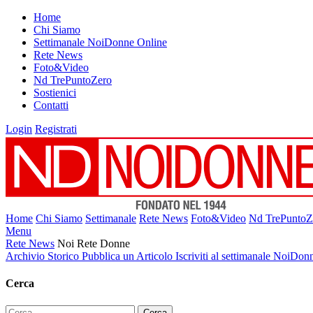
Home
Chi Siamo
Settimanale NoiDonne Online
Rete News
Foto&Video
Nd TrePuntoZero
Sostienici
Contatti
Login
Registrati
Home
Chi Siamo
Settimanale
Rete News
Foto&Video
Nd TrePuntoZ
Menu
Rete News
Noi Rete Donne
Archivio Storico
Pubblica un Articolo
Iscriviti al settimanale NoiDon
Cerca