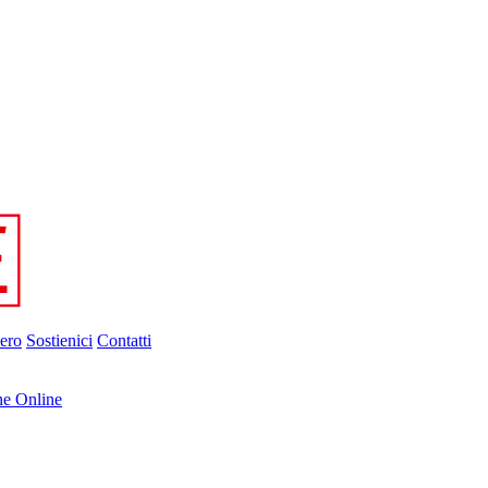
ero
Sostienici
Contatti
ne Online