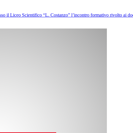
esso il Liceo Scientifico “L. Costanzo” l’incontro formativo rivolto ai do