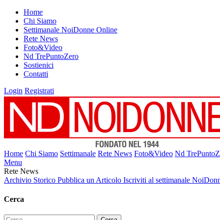
Home
Chi Siamo
Settimanale NoiDonne Online
Rete News
Foto&Video
Nd TrePuntoZero
Sostienici
Contatti
Login
Registrati
Home
Chi Siamo
Settimanale
Rete News
Foto&Video
Nd TrePuntoZ
Menu
Rete News
Archivio Storico
Pubblica un Articolo
Iscriviti al settimanale NoiDon
Cerca