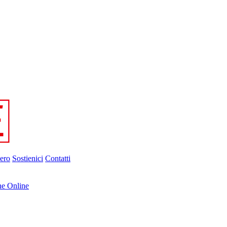
ero
Sostienici
Contatti
ne Online