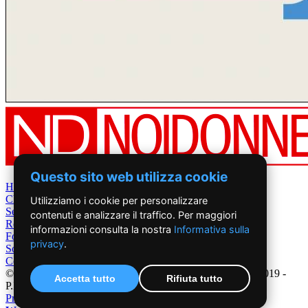
Questo sito web utilizza cookie
Home
Chi Siamo
Utilizziamo i cookie per personalizzare
Settimanale
contenuti e analizzare il traffico. Per maggiori
Rete News
informazioni consulta la nostra
Informativa sulla
Foto&Video
privacy
.
Sostienici
Contatti
©2019 - NoiDonne - Iscrizione ROC n.33421 del 23 /09/ 2019 -
Accetta tutto
Rifiuta tutto
P.IVA 00878931005
Privacy Policy
-
Cookie Policy
|
Creazione Siti Internet