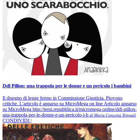
Ddl Pillon: una trappola per le donne e un pericolo i bambini
Il disegno di legge fermo in Commissione Giustizia. Piovono
critiche. L'articolo è apparso su MicroMega on line Articolo apparso
su MicroMega http://temi.repubblica.it/micromega-online/ddl-pillon-
una-trappola-per-le-donne-e-un-pericolo-i-b
di Maria Concetta Tringali
CONDIVIDI |