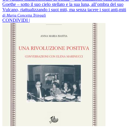
Goethe – sotto il suo cielo stellato e la sua luna, all’ombra del suo
Vulcano, riattualizzando i suoi miti, ma senza tacere i suoi anti-miti
di Maria Concetta Tringali
CONDIVIDI |