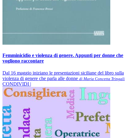
Femminicidio e violenza di genere. Appunti per donne che
vogliono raccontare
Dal 16 maggio iniziano le presentazioni siciliane del libro sulla
violenza di genere che parla alle donne
di Maria Concetta Tringali
CONDIVIDI |