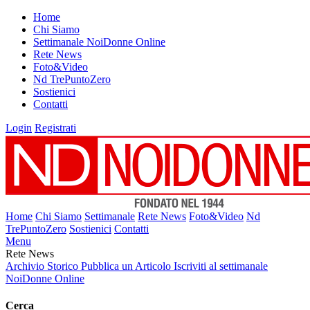
Home
Chi Siamo
Settimanale NoiDonne Online
Rete News
Foto&Video
Nd TrePuntoZero
Sostienici
Contatti
Login
Registrati
Home
Chi Siamo
Settimanale
Rete News
Foto&Video
Nd
TrePuntoZero
Sostienici
Contatti
Menu
Rete News
Archivio Storico
Pubblica un Articolo
Iscriviti al settimanale
NoiDonne Online
Cerca