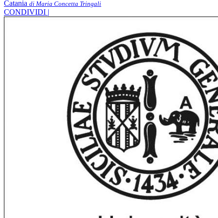
Catania
di Maria Concetta Tringali
CONDIVIDI |