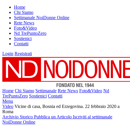
Home
Chi Siamo
Settimanale NoiDonne Online
Rete News
Foto&Video
Nd TrePuntoZero
Sostienici
Contatti
Login
Registrati
Home
Chi Siamo
Settimanale
Rete News
Foto&Video
Nd
TrePuntoZero
Sostienici
Contatti
Menu
Video
Vicine di casa, Bosnia ed Erzegovina. 22 febbraio 2020 a
Roma
Archivio Storico
Pubblica un Articolo
Iscriviti al settimanale
NoiDonne Online