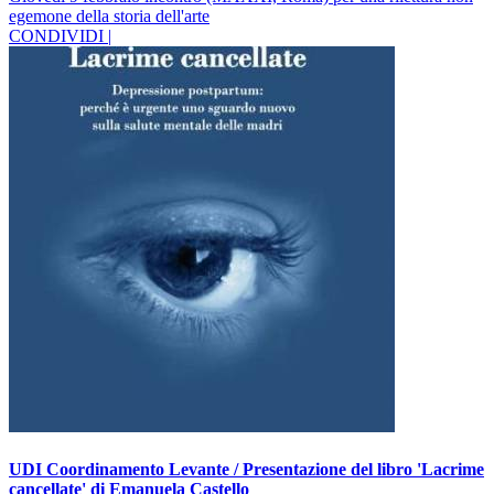
egemone della storia dell'arte
CONDIVIDI |
UDI Coordinamento Levante / Presentazione del libro 'Lacrime
cancellate' di Emanuela Castello