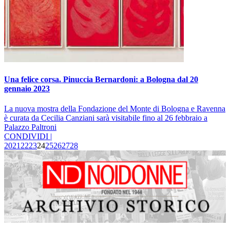
Una felice corsa. Pinuccia Bernardoni: a Bologna dal 20
gennaio 2023
La nuova mostra della Fondazione del Monte di Bologna e Ravenna
è curata da Cecilia Canziani sarà visitabile fino al 26 febbraio a
Palazzo Paltroni
CONDIVIDI |
20
21
22
23
24
25
26
27
28