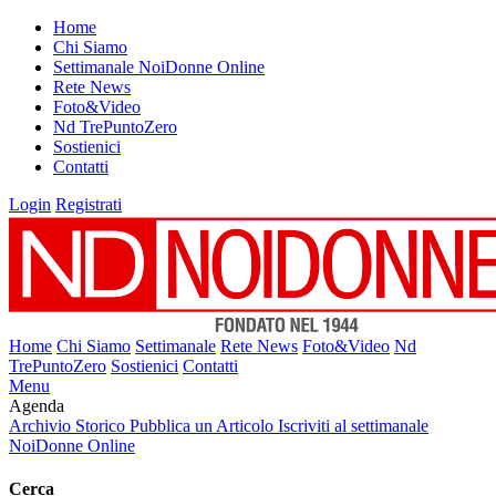
Home
Chi Siamo
Settimanale NoiDonne Online
Rete News
Foto&Video
Nd TrePuntoZero
Sostienici
Contatti
Login
Registrati
Home
Chi Siamo
Settimanale
Rete News
Foto&Video
Nd
TrePuntoZero
Sostienici
Contatti
Menu
Agenda
Archivio Storico
Pubblica un Articolo
Iscriviti al settimanale
NoiDonne Online
Cerca