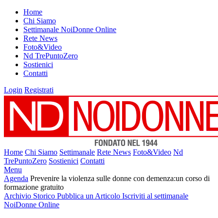
Home
Chi Siamo
Settimanale NoiDonne Online
Rete News
Foto&Video
Nd TrePuntoZero
Sostienici
Contatti
Login
Registrati
Home
Chi Siamo
Settimanale
Rete News
Foto&Video
Nd
TrePuntoZero
Sostienici
Contatti
Menu
Agenda
Prevenire la violenza sulle donne con demenza:un corso di
formazione gratuito
Archivio Storico
Pubblica un Articolo
Iscriviti al settimanale
NoiDonne Online