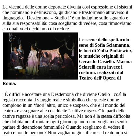
La vicenda delle donne deportate diventa così espressione di sistemi
che nominano e definiscono, giudicano e trasformano attraverso il
linguaggio. ‘Desdemona – Studio I’ è un’indagine sullo sguardo e
sulla sua responsabilità: cosa scegliamo di vedere, cosa rimuoviamo
e a quali voci decidiamo di credere.
Le scene dello spettacolo
sono di Sofia Sciamanna,
le luci di Zofia Pinkiewicz,
le musiche originali di
Gerardo Casiello. Marina
Sciarelli cura invece i
costumi, realizzati dal
Teatro dell’Opera di
Roma.
«È difficile accettare una Desdemona che diviene Otello - così la
regista racconta il viaggio reale e simbolico che queste donne
compiono in un ‘fuori’ altro, unico e sospeso, che è il mondo del
teatro - e assegnare alle cosiddette “cattive ragazze” le parti delle
cattive ragazze è una scelta pericolosa. Ma non è la stessa difficoltà
che dobbiamo affrontare ogni giorno quando non vogliamo sentir
parlare di detenzione femminile? Quando scegliamo di vedere il
reato e non le persone? Non vogliamo giustificare - il reato non si