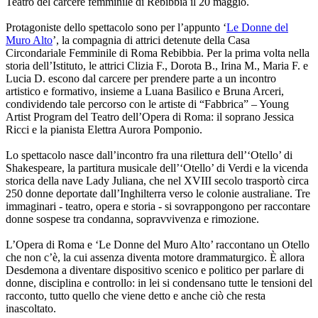
Teatro del carcere femminile di Rebibbia il 20 maggio.
Protagoniste dello spettacolo sono per l’appunto ‘
Le Donne del
Muro Alto
’, la compagnia di attrici detenute della Casa
Circondariale Femminile di Roma Rebibbia. Per la prima volta nella
storia dell’Istituto, le attrici Clizia F., Dorota B., Irina M., Maria F. e
Lucia D. escono dal carcere per prendere parte a un incontro
artistico e formativo, insieme a Luana Basilico e Bruna Arceri,
condividendo tale percorso con le artiste di “Fabbrica” – Young
Artist Program del Teatro dell’Opera di Roma: il soprano Jessica
Ricci e la pianista Elettra Aurora Pomponio.
Lo spettacolo nasce dall’incontro fra una rilettura dell’‘Otello’ di
Shakespeare, la partitura musicale dell’‘Otello’ di Verdi e la vicenda
storica della nave Lady Juliana, che nel XVIII secolo trasportò circa
250 donne deportate dall’Inghilterra verso le colonie australiane. Tre
immaginari - teatro, opera e storia - si sovrappongono per raccontare
donne sospese tra condanna, sopravvivenza e rimozione.
L’Opera di Roma e ‘Le Donne del Muro Alto’ raccontano un Otello
che non c’è, la cui assenza diventa motore drammaturgico. È allora
Desdemona a diventare dispositivo scenico e politico per parlare di
donne, disciplina e controllo: in lei si condensano tutte le tensioni del
racconto, tutto quello che viene detto e anche ciò che resta
inascoltato.