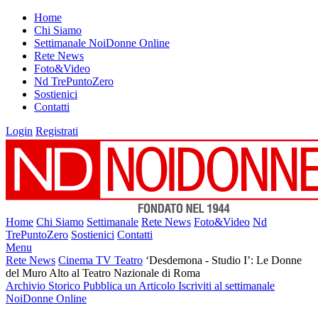
Home
Chi Siamo
Settimanale NoiDonne Online
Rete News
Foto&Video
Nd TrePuntoZero
Sostienici
Contatti
Login
Registrati
Home
Chi Siamo
Settimanale
Rete News
Foto&Video
Nd
TrePuntoZero
Sostienici
Contatti
Menu
Rete News
Cinema TV Teatro
‘Desdemona - Studio I’: Le Donne
del Muro Alto al Teatro Nazionale di Roma
Archivio Storico
Pubblica un Articolo
Iscriviti al settimanale
NoiDonne Online