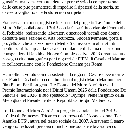
giustifica mai - ma comprendere sì: perché solo la comprensione
delle cause può permetterci di impedire il ripetersi della storia, se
davvero vogliamo che la storia non si ripeta».
Francesca Tricarico, regista e ideatrice del progetto 'Le Donne del
Muro Alto', collabora dal 2013 con la Casa Circondariale Femminile
di Rebibbia, realizzando laboratori e spettacoli teatrali con donne
detenute nella sezione di Alta Sicurezza. Successivamente, porta il
progetto anche alla sezione di Media Sicurezza e in altri istituti
penitenziari fra i quali la Casa Circondariale di Latina e la sezione
transgender di Rebibbia Nuovo Complesso. Nel 2023 organizza una
rassegna cinematografica per i ragazzi dell’IPM di Casal del Marmo
in collaborazione con la Fondazione Cinema per Roma.
Ha inoltre lavorato come assistente alla regia in Cesare deve morire
dei Fratelli Taviani e ha collaborato col regista Mario Martone per il
film Fuori. Per il progetto ‘Le Donne del Muro Alto’ riceve il
Premio Internazionale per i Diritti Umani 2025 dalla Fondazione De
Sanctis e, nel 2026, il suo spettacolo ‘Olympe’ viene insignito della
Medaglia del Presidente della Repubblica Sergio Mattarella.
Le ‘Donne del Muro Alto’ è un progetto teatrale nato nel 2013 da
un’idea di Francesca Tricarico e promosso dall’Associazione ‘Per
Ananke ETS’, attiva nel teatro sociale dal 2007. Attraverso il teatro
vengono realizzati percorsi di inclusione sociale e lavorativa con