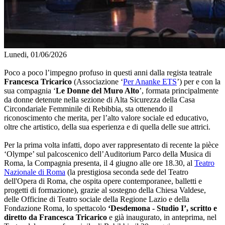
Lunedi, 01/06/2026
Poco a poco l’impegno profuso in questi anni dalla regista teatrale
Francesca Tricarico
(Associazione ‘
Per Ananke ETS
’) per e con la
sua compagnia ‘
Le Donne del Muro Alto
’, formata principalmente
da donne detenute nella sezione di Alta Sicurezza della Casa
Circondariale Femminile di Rebibbia, sta ottenendo il
riconoscimento che merita, per l’alto valore sociale ed educativo,
oltre che artistico, della sua esperienza e di quella delle sue attrici.
Per la prima volta infatti, dopo aver rappresentato di recente la pièce
‘Olympe’ sul palcoscenico dell’Auditorium Parco della Musica di
Roma, la Compagnia presenta, il 4 giugno alle ore 18.30, al
Teatro
Nazionale di Roma
(la prestigiosa seconda sede del Teatro
dell'Opera di Roma, che ospita opere contemporanee, balletti e
progetti di formazione), grazie al sostegno della Chiesa Valdese,
delle Officine di Teatro sociale della Regione Lazio e della
Fondazione Roma, lo spettacolo
‘Desdemona - Studio I’, scritto e
diretto da Francesca Tricarico
e già inaugurato, in anteprima, nel