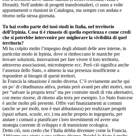
Herault). Nell’ambito di progetti transfrontalieri, ci sono a volte
appuntamenti o riunioni in Catalogna, ma sempre con andata e
ritorno nella stessa giornata.
Tu hai svolto parte dei tuoi studi in Italia, nel territorio
dell’Irpinia. Cosa ti è rimasto di quella esperienza e come credi
che si potrebbe intervenire per migliorare la vivibilità di quel
territorio?
Mi ha colpito molto l’impegno degli abitanti delle aree interne, in
particolar modo in Irpinia, dove si rimboccano le maniche per
trovare soluzioni, innovazioni per fare vivere il loro territorio,
attraverso associazioni, microimprese ecc. Però ciò significa anche
l’assenza dello Stato, o almeno la sua presenza insufficiente a
rispondere ai bisogni di questi territori.
In Francia la situazione è molto diversa. C’è ovviamente anche qui
un po’ di cittadinanza attiva, portata però avanti per altri motivi, non
per “salvare la propria terra” ma per costruire modi di vita alternativi,
con meno risorse, di ritorno alla terra per esempio. Lo Stato francese
è anche molto più presente. Offre vari finanziamenti ai comuni
(anche se per molti, non è mai abbastanza) per realizzare progetti
(spazi urbani, scuole, ecc.) ma anche proprio in ingegneria, per
aiutare i comuni a pianificare i loro investimenti ed avere una
strategia coerente di sviluppo e di transizione ecologica.
Detto ciò, non credo che l’Italia debba diventare come la Francia.
Abbiamo una storia e una cultura diverse. Poiché lo Stato è molto