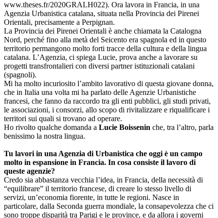
www.theses.fr/2020GRALH022). Ora lavora in Francia, in una
Agenzia Urbanistica catalana, situata nella Provincia dei Pirenei
Orientali, precisamente a Perpignan.
La Provincia dei Pirenei Orientali è anche chiamata la Catalogna
Nord, perché fino alla metà del Seicento era spagnola ed in questo
territorio permangono molto forti tracce della cultura e della lingua
catalana. L’Agenzia, ci spiega Lucie, prova anche a lavorare su
progetti transfrontalieri con diversi partner istituzionali catalani
(spagnoli).
Mi ha molto incuriosito l’ambito lavorativo di questa giovane donna,
che in Italia una volta mi ha parlato delle Agenzie Urbanistiche
francesi, che fanno da raccordo tra gli enti pubblici, gli studi privati,
le associazioni, i consorzi, allo scopo di rivitalizzare e riqualificare i
territori sui quali si trovano ad operare.
Ho rivolto qualche domanda a
Lucie Boissenin
che, tra l’altro, parla
benissimo la nostra lingua.
Tu lavori in una Agenzia di Urbanistica che oggi è un campo
molto in espansione in Francia. In cosa consiste il lavoro di
queste agenzie?
Credo sia abbastanza vecchia l’idea, in Francia, della necessità di
“equilibrare” il territorio francese, di creare lo stesso livello di
servizi, un’economia fiorente, in tutte le regioni. Nasce in
particolare, dalla Seconda guerra mondiale, la consapevolezza che ci
sono troppe disparità tra Parigi e le province, e da allora i governi