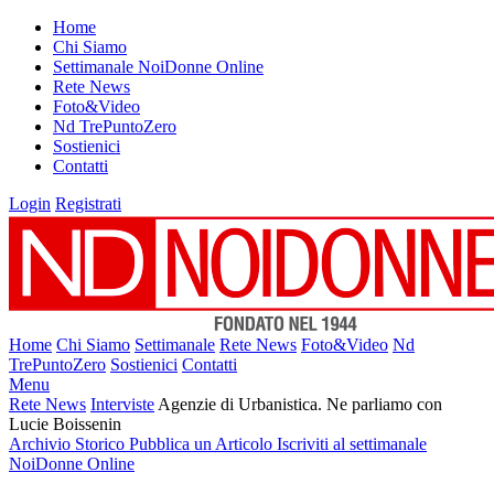
Home
Chi Siamo
Settimanale NoiDonne Online
Rete News
Foto&Video
Nd TrePuntoZero
Sostienici
Contatti
Login
Registrati
Home
Chi Siamo
Settimanale
Rete News
Foto&Video
Nd
TrePuntoZero
Sostienici
Contatti
Menu
Rete News
Interviste
Agenzie di Urbanistica. Ne parliamo con
Lucie Boissenin
Archivio Storico
Pubblica un Articolo
Iscriviti al settimanale
NoiDonne Online