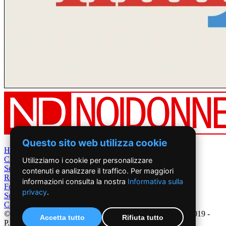
Questo sito web utilizza cookie
Home
Chi Siamo
Utilizziamo i cookie per personalizzare
Settimanale
contenuti e analizzare il traffico. Per maggiori
Rete News
informazioni consulta la nostra
Informativa sulla
Foto&Video
privacy
.
Sostienici
Contatti
©2019 - NoiDonne - Iscrizione ROC n.33421 del 23 /09/ 2019 -
Accetta tutto
Rifiuta tutto
P.IVA 00878931005