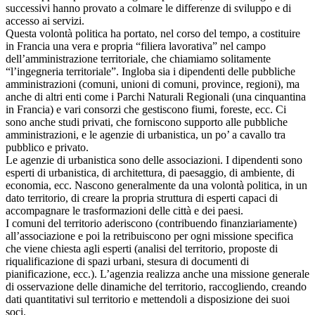
successivi hanno provato a colmare le differenze di sviluppo e di
accesso ai servizi.
Questa volontà politica ha portato, nel corso del tempo, a costituire
in Francia una vera e propria “filiera lavorativa” nel campo
dell’amministrazione territoriale, che chiamiamo solitamente
“l’ingegneria territoriale”. Ingloba sia i dipendenti delle pubbliche
amministrazioni (comuni, unioni di comuni, province, regioni), ma
anche di altri enti come i Parchi Naturali Regionali (una cinquantina
in Francia) e vari consorzi che gestiscono fiumi, foreste, ecc. Ci
sono anche studi privati, che forniscono supporto alle pubbliche
amministrazioni, e le agenzie di urbanistica, un po’ a cavallo tra
pubblico e privato.
Le agenzie di urbanistica sono delle associazioni. I dipendenti sono
esperti di urbanistica, di architettura, di paesaggio, di ambiente, di
economia, ecc. Nascono generalmente da una volontà politica, in un
dato territorio, di creare la propria struttura di esperti capaci di
accompagnare le trasformazioni delle città e dei paesi.
I comuni del territorio aderiscono (contribuendo finanziariamente)
all’associazione e poi la retribuiscono per ogni missione specifica
che viene chiesta agli esperti (analisi del territorio, proposte di
riqualificazione di spazi urbani, stesura di documenti di
pianificazione, ecc.). L’agenzia realizza anche una missione generale
di osservazione delle dinamiche del territorio, raccogliendo, creando
dati quantitativi sul territorio e mettendoli a disposizione dei suoi
soci.