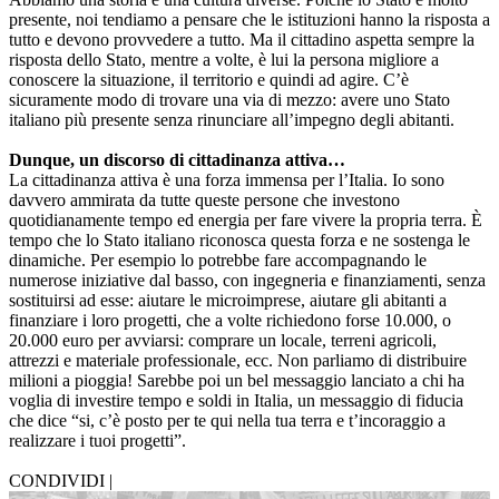
presente, noi tendiamo a pensare che le istituzioni hanno la risposta a
tutto e devono provvedere a tutto. Ma il cittadino aspetta sempre la
risposta dello Stato, mentre a volte, è lui la persona migliore a
conoscere la situazione, il territorio e quindi ad agire. C’è
sicuramente modo di trovare una via di mezzo: avere uno Stato
italiano più presente senza rinunciare all’impegno degli abitanti.
Dunque, un discorso di cittadinanza attiva…
La cittadinanza attiva è una forza immensa per l’Italia. Io sono
davvero ammirata da tutte queste persone che investono
quotidianamente tempo ed energia per fare vivere la propria terra. È
tempo che lo Stato italiano riconosca questa forza e ne sostenga le
dinamiche. Per esempio lo potrebbe fare accompagnando le
numerose iniziative dal basso, con ingegneria e finanziamenti, senza
sostituirsi ad esse: aiutare le microimprese, aiutare gli abitanti a
finanziare i loro progetti, che a volte richiedono forse 10.000, o
20.000 euro per avviarsi: comprare un locale, terreni agricoli,
attrezzi e materiale professionale, ecc. Non parliamo di distribuire
milioni a pioggia! Sarebbe poi un bel messaggio lanciato a chi ha
voglia di investire tempo e soldi in Italia, un messaggio di fiducia
che dice “si, c’è posto per te qui nella tua terra e t’incoraggio a
realizzare i tuoi progetti”.
CONDIVIDI |