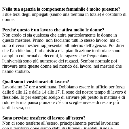
Nella tua agenzia la componente femminile è molto presente?
I due terzi degli impiegati (siamo una trentina in totale) è costituito di
donne.
Perché questo è un lavoro che attira molto le donne?
Non credo ci sia qualcosa che attira particolarmente le donne in
questo mestiere. Primo, non facciamo tutti lo stesso lavoro, ma ci
sono diversi mestieri rappresentati all’interno dell’agenzia. Poi direi
che l’architettura, l’urbanistica e la pianificazione territoriale sono
campi in cui, ormai da decenni, le ragazze che frequentano
l'università sono più numerose dei ragazzi. Sembra normale poi
ritrovare tutte queste donne nel mondo del lavoro, nei mestieri che
hanno studiato.
Quali sono i vostri orari di lavoro?
Lavoriamo 37 ore a settimana. Dobbiamo essere in ufficio per forza
dalle 9 alle 12 e dalle 14 alle 17. Il resto del nostro tempo di lavoro è
flessibile. Io per esempio scelgo di arrivare più presto la mattina e di
ridurre la mia pausa pranzo e c’è chi sceglie invece di restare più
tardi la sera, ecc.
Sono previste trasferte di lavoro all’estero?
Non ci sono trasferte all’estero, principalmente perché lavoriamo
con il territorio dove siamo stabiliti (Pirenei Orientali, Auda e