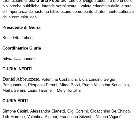
L’istituzione di una
Giuria Popolare
, che coinvolge studenti e utenti delle
biblioteche pubbliche, intende sottolineare il valore educativo della lettura
e l’importanza del sistema bibliotecario come punto di riferimento culturale
delle comunità locali.
Presidente di Giuria
Benedetta Tobagi
Coordinatrice Giuria
Silvia Calamandrei
GIURIA INEDITI
Daniel Abbruzzese
, Valentina Costantini
, Licia Londini
, Sergio
Pasquandrea
, Pierpaolo Peroni
, Mirco Porzi
, Puma Valentina Scricciolo
,
Marta Sereni
, Laura Taramelli
, Mery Tortolini
GIURIA EDITI
Simone Casini
, Alessandra Cianetti
, Gigi Corsini
, Gioacchino De Chirico
,
Titti Marrone
, Valentina Pigmei
, Francesca Silvestri
, Valeria Viganò