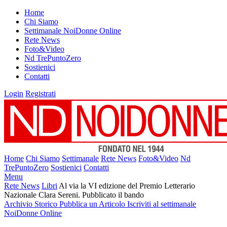
Home
Chi Siamo
Settimanale NoiDonne Online
Rete News
Foto&Video
Nd TrePuntoZero
Sostienici
Contatti
Login
Registrati
Home
Chi Siamo
Settimanale
Rete News
Foto&Video
Nd
TrePuntoZero
Sostienici
Contatti
Menu
Rete News
Libri
Al via la VI edizione del Premio Letterario
Nazionale Clara Sereni. Pubblicato il bando
Archivio Storico
Pubblica un Articolo
Iscriviti al settimanale
NoiDonne Online