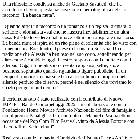
Una riflessione condivisa anche da Gaetano Savatteri, che ha
accolto con favore questa trasposizione cinematografica del suo
racconto “La banda muta”.
“Quando affidi un racconto o un romanzo a un regista- dichiara lo
scrittore e giornalista - sai che ne nascerà inevitabilmente un’altra
cosa. Ed è bello vedere quali nuove letture possa ispirare una storia.
La banda muta si ispira ad un rito pieno di solennità che ho visto con
i miei occhi a Racalmuto, il paese di Leonardo Sciascia. Una
tradizione che Alessia ha ben reso nel suo corto, sottolineando per
altro come è cambiato oggi il nostro rapporto con la morte e con il
silenzio. Oggi i funerali sono diventati applausi, selfie, show
business, soprattutto quando riguardano figure pubbliche. In un
tempo di rumore, di chiasso e baccano continuo, è proprio quel
silenzio perduto che ci serve, perché è nel silenzio che troviamo lo
spazio per guardarci dentro”.
Il cortometraggio è stato realizzato con il contributo di Nuovo
IMAIE – Bando Cortometraggi 2025 - in collaborazione con la
Fondazione Home Movies Archivio Nazionale del film di famiglia e
con il premio Panalight 2025, conferito da Manuela Pasqualetti in
occasione del Pop Corn Film Festival, vinto da Alessia Bottone con
il docu-film “Sette minuti”.
Realizzato con le immagini d’archivio dell’Istituto Luce - Archivio