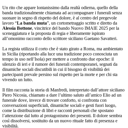
Un rito che appare lontanissimo dalla realtà odierna, quello della
banda tradizionalmente chiamata ad accompagnare i funerali senza
suonare in segno di rispetto del dolore, è al centro del pregevole
lavoro “
La banda muta
”, un cortometraggio scritto e diretto da
Alessia Bottone
, vincitrice del bando Nuovo IMAIE 2025 per la
sceneggiatura e la proposta di regia e liberamente ispirato
all’omonimo racconto dello scrittore siciliano Gaetano Savatteri.
La regista utilizza il corto che è stato girato a Roma, ma ambientato
in Sicilia (riportando alla luce una tradizione poco conosciuta un
tempo in uso nell’Isola) per mettere a confronto due epoche: il
silenzio di ieri e il rumore dei funerali contemporanei, segnati da
dinamiche sociali discutibili in cui il bisogno di visibilità dei
partecipanti prevale persino sul rispetto per la morte e per chi sta
vivendo un lutto.
Il film racconta la storia di Manfredi, interpretato dall’attore siciliano
Piero Nicosia, chiamato a dare l’ultimo saluto all’amico Elio ad un
funerale dove, invece di trovare conforto, si confronta con
conversazioni superficiali, dinamiche sociali e gesti fuori luogo,
come la distribuzione di libri e racconti personali che spostano
l’attenzione dal lutto al protagonismo dei presenti. Il dolore sembra
così dissolversi, sostituito da un nuovo rituale fatto di presenza e
visibilità.