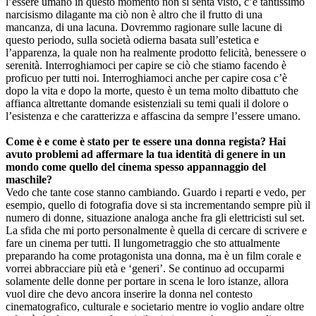
l’essere umano in questo momento non si senta visto, c’è tantissimo
narcisismo dilagante ma ciò non è altro che il frutto di una
mancanza, di una lacuna. Dovremmo ragionare sulle lacune di
questo periodo, sulla società odierna basata sull’estetica e
l’apparenza, la quale non ha realmente prodotto felicità, benessere o
serenità. Interroghiamoci per capire se ciò che stiamo facendo è
proficuo per tutti noi. Interroghiamoci anche per capire cosa c’è
dopo la vita e dopo la morte, questo è un tema molto dibattuto che
affianca altrettante domande esistenziali su temi quali il dolore o
l’esistenza e che caratterizza e affascina da sempre l’essere umano.
Come è e come è stato per te essere una donna regista? Hai
avuto problemi ad affermare la tua identità di genere in un
mondo come quello del cinema spesso appannaggio del
maschile?
Vedo che tante cose stanno cambiando. Guardo i reparti e vedo, per
esempio, quello di fotografia dove si sta incrementando sempre più il
numero di donne, situazione analoga anche fra gli elettricisti sul set.
La sfida che mi porto personalmente è quella di cercare di scrivere e
fare un cinema per tutti. Il lungometraggio che sto attualmente
preparando ha come protagonista una donna, ma è un film corale e
vorrei abbracciare più età e ‘generi’. Se continuo ad occuparmi
solamente delle donne per portare in scena le loro istanze, allora
vuol dire che devo ancora inserire la donna nel contesto
cinematografico, culturale e societario mentre io voglio andare oltre