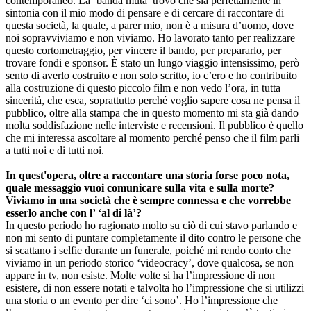
contemporaneo. La ‘banda muta’ trovo che sia perfettamente in
sintonia con il mio modo di pensare e di cercare di raccontare di
questa società, la quale, a parer mio, non è a misura d’uomo, dove
noi sopravviviamo e non viviamo. Ho lavorato tanto per realizzare
questo cortometraggio, per vincere il bando, per prepararlo, per
trovare fondi e sponsor. È stato un lungo viaggio intensissimo, però
sento di averlo costruito e non solo scritto, io c’ero e ho contribuito
alla costruzione di questo piccolo film e non vedo l’ora, in tutta
sincerità, che esca, soprattutto perché voglio sapere cosa ne pensa il
pubblico, oltre alla stampa che in questo momento mi sta già dando
molta soddisfazione nelle interviste e recensioni. Il pubblico è quello
che mi interessa ascoltare al momento perché penso che il film parli
a tutti noi e di tutti noi.
In quest'opera, oltre a raccontare una storia forse poco nota,
quale messaggio vuoi comunicare sulla vita e sulla morte?
Viviamo in una società che è sempre connessa e che vorrebbe
esserlo anche con l’ ‘al di là’?
In questo periodo ho ragionato molto su ciò di cui stavo parlando e
non mi sento di puntare completamente il dito contro le persone che
si scattano i selfie durante un funerale, poiché mi rendo conto che
viviamo in un periodo storico ‘videocracy’, dove qualcosa, se non
appare in tv, non esiste. Molte volte si ha l’impressione di non
esistere, di non essere notati e talvolta ho l’impressione che si utilizzi
una storia o un evento per dire ‘ci sono’. Ho l’impressione che