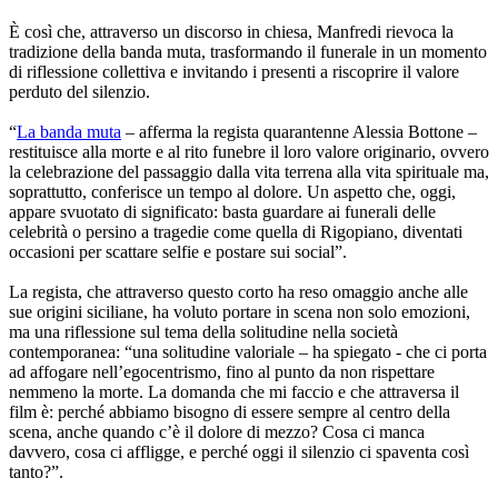
È così che, attraverso un discorso in chiesa, Manfredi rievoca la
tradizione della banda muta, trasformando il funerale in un momento
di riflessione collettiva e invitando i presenti a riscoprire il valore
perduto del silenzio.
“
La banda muta
– afferma la regista quarantenne Alessia Bottone –
restituisce alla morte e al rito funebre il loro valore originario, ovvero
la celebrazione del passaggio dalla vita terrena alla vita spirituale ma,
soprattutto, conferisce un tempo al dolore. Un aspetto che, oggi,
appare svuotato di significato: basta guardare ai funerali delle
celebrità o persino a tragedie come quella di Rigopiano, diventati
occasioni per scattare selfie e postare sui social”.
La regista, che attraverso questo corto ha reso omaggio anche alle
sue origini siciliane, ha voluto portare in scena non solo emozioni,
ma una riflessione sul tema della solitudine nella società
contemporanea: “una solitudine valoriale – ha spiegato - che ci porta
ad affogare nell’egocentrismo, fino al punto da non rispettare
nemmeno la morte. La domanda che mi faccio e che attraversa il
film è: perché abbiamo bisogno di essere sempre al centro della
scena, anche quando c’è il dolore di mezzo? Cosa ci manca
davvero, cosa ci affligge, e perché oggi il silenzio ci spaventa così
tanto?”.