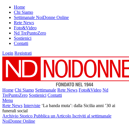
Home
Chi Siamo
Settimanale NoiDonne Online
Rete News
Foto&Video
Nd TrePuntoZero
Sostienici
Contatti
Login
Registrati
Home
Chi Siamo
Settimanale
Rete News
Foto&Video
Nd
TrePuntoZero
Sostienici
Contatti
Menu
Rete News
Interviste
‘La banda muta’: dalla Sicilia anni ’30 ai
funerali social
Archivio Storico
Pubblica un Articolo
Iscriviti al settimanale
NoiDonne Online