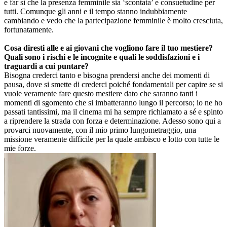
e far sì che la presenza femminile sia ‘scontata’ e consuetudine per
tutti. Comunque gli anni e il tempo stanno indubbiamente
cambiando e vedo che la partecipazione femminile è molto cresciuta,
fortunatamente.
Cosa diresti alle e ai giovani che vogliono fare il tuo mestiere?
Quali sono i rischi e le incognite e quali le soddisfazioni e i
traguardi a cui puntare?
Bisogna crederci tanto e bisogna prendersi anche dei momenti di
pausa, dove si smette di crederci poiché fondamentali per capire se si
vuole veramente fare questo mestiere dato che saranno tanti i
momenti di sgomento che si imbatteranno lungo il percorso; io ne ho
passati tantissimi, ma il cinema mi ha sempre richiamato a sé e spinto
a riprendere la strada con forza e determinazione. Adesso sono qui a
provarci nuovamente, con il mio primo lungometraggio, una
missione veramente difficile per la quale ambisco e lotto con tutte le
mie forze.