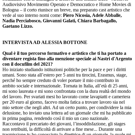
Audiovisivo Movimento Operaio e Democratico e Home Movies di
Bologna – il corto riunisce un breve, ma preparato cast artistico che
vede al suo interno nomi come:
Piero Nicosia, Adele Abballe,
Nadia Perciabosco, Giovanni Galati, Chiara Barbagallo,
Gaetano Lizzo.
INTERVISTA AD ALESSIA BOTTONE
Qual è il tuo percorso formativo e artistico che ti ha portato a
diventare regista fino alla menzione speciale ai Nastri d'Argento
con il docufilm del 2021?
Ho iniziato studiando istituzioni politiche per la pace e per i diritti
umani. Sono stata all’estero per 5 anni tra tirocini, Erasmus, stage,
perché ho sempre creduto di voler portare il mio contributo in
ambito sociale e internazionale. Tornata in Italia, all’età di 25 anni,
mi sono laureata e mi sono confrontata con la dura realtà del mondo
del lavoro. Per svariati mesi ho lavorato come lavapiatti e cameriera
per 20 euro al giorno, facevo molta fatica a trovare lavoro sia nel
mio settore che negli altri. Ad un certo punto, per condividere la mia
delusione, ho inviato una lettera ad un giornale che mi ha pubblicato
in prima pagina, rendendo così il mio un caso nazionale.
Raccontavo il precariato dei giovani, l’insoddisfazione, gli stages
non retribuiti, la difficoltà di arrivare a fine mese... Durante una
trasmissione tv ho conosciuto la direttrice di un giornale, la quale mi