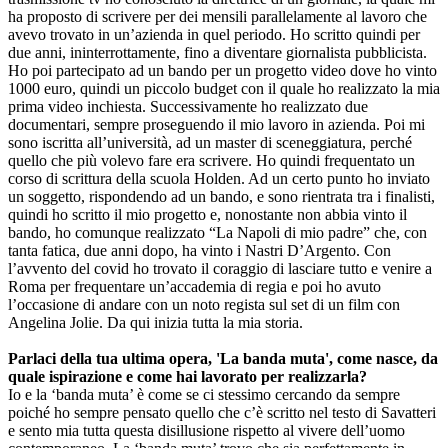
ha proposto di scrivere per dei mensili parallelamente al lavoro che
avevo trovato in un’azienda in quel periodo. Ho scritto quindi per
due anni, ininterrottamente, fino a diventare giornalista pubblicista.
Ho poi partecipato ad un bando per un progetto video dove ho vinto
1000 euro, quindi un piccolo budget con il quale ho realizzato la mia
prima video inchiesta. Successivamente ho realizzato due
documentari, sempre proseguendo il mio lavoro in azienda. Poi mi
sono iscritta all’università, ad un master di sceneggiatura, perché
quello che più volevo fare era scrivere. Ho quindi frequentato un
corso di scrittura della scuola Holden. Ad un certo punto ho inviato
un soggetto, rispondendo ad un bando, e sono rientrata tra i finalisti,
quindi ho scritto il mio progetto e, nonostante non abbia vinto il
bando, ho comunque realizzato “La Napoli di mio padre” che, con
tanta fatica, due anni dopo, ha vinto i Nastri D’Argento. Con
l’avvento del covid ho trovato il coraggio di lasciare tutto e venire a
Roma per frequentare un’accademia di regia e poi ho avuto
l’occasione di andare con un noto regista sul set di un film con
Angelina Jolie. Da qui inizia tutta la mia storia.
Parlaci della tua ultima opera, 'La banda muta', come nasce, da
quale ispirazione e come hai lavorato per realizzarla?
Io e la ‘banda muta’ è come se ci stessimo cercando da sempre
poiché ho sempre pensato quello che c’è scritto nel testo di Savatteri
e sento mia tutta questa disillusione rispetto al vivere dell’uomo