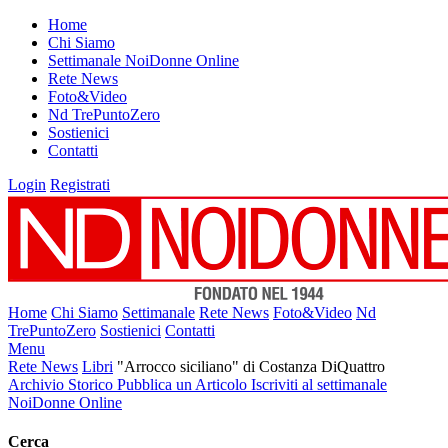
Home
Chi Siamo
Settimanale NoiDonne Online
Rete News
Foto&Video
Nd TrePuntoZero
Sostienici
Contatti
Login
Registrati
Home
Chi Siamo
Settimanale
Rete News
Foto&Video
Nd
TrePuntoZero
Sostienici
Contatti
Menu
Rete News
Libri
"Arrocco siciliano" di Costanza DiQuattro
Archivio Storico
Pubblica un Articolo
Iscriviti al settimanale
NoiDonne Online
Cerca