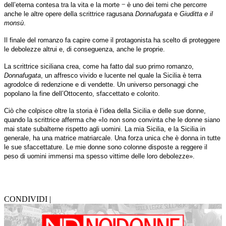
‒
dell’eterna contesa tra la vita e la morte
è uno dei temi che percorre
anche le altre opere della scrittrice ragusana
Donnafugata
e
Giuditta e il
monsù
.
Il finale del romanzo fa capire come il protagonista ha scelto di proteggere
le debolezze altrui e, di conseguenza, anche le proprie.
La scrittrice siciliana crea, come ha fatto dal suo primo romanzo,
Donnafugata
, un affresco vivido e lucente nel quale la Sicilia è terra
agrodolce di redenzione e di vendette. Un universo personaggi che
popolano la fine dell’Ottocento, sfaccettato e colorito.
Ciò che colpisce oltre la storia è l’idea della Sicilia e delle sue donne,
quando la scrittrice afferma che «Io non sono convinta che le donne siano
mai state subalterne rispetto agli uomini. La mia Sicilia, e la Sicilia in
generale, ha una matrice matriarcale. Una forza unica che è donna in tutte
le sue sfaccettature. Le mie donne sono colonne disposte a reggere il
peso di uomini immensi ma spesso vittime delle loro debolezze».
CONDIVIDI |