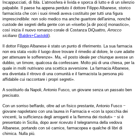
Incappucciati, di Ibla. L’atmosfera è livida e sporca di lutto e di un silenzio
palpabile. Il paese ha appena perduto il dottore Filippo Albanese, storico
farmacista che con i suoi rimedi aveva costituito per tutti una figura
imprescindibile: non solo medico ma anche guaritore dell'anima, nonché
custode dei segreti della gente con un «riserbo [a dir poco] monastico»,
così inizia il nuovo romanzo corale di Costanza DiQuattro,
Arrocco
siciliano
(
Baldini+Castoldi
).
Il dottor Filippo Albanese è stato un punto di riferimento. La sua farmacia
non era stata «solo il luogo dove trovare il rimedio al dolore, le cure adatte
per attenuare le sofferenze». Ma, «il posto ideale per chiunque avesse un
dubbio, un timore, qualcosa da confessare. Molto più di una chiesa, per la
quale in molti nutrivano una scettica avversione. La farmacia Albanese,
era diventata il ritrovo di una comunità e il farmacista la persona più
affidabile cui raccontare i propri segreti».
A sostituirlo da Napoli, Antonio Fusco, un giovane senza un passato ben
precisato.
‒
Con un sorriso beffardo, oltre ad un fisico prestante, Antonio Fusco
giovane napoletano con una laurea in Farmacia e «con la spocchia dei
‒
vincenti, la sufficienza degli arroganti e la flemma dei risoluti»
si è
presentato in Sicilia, dopo aver ricevuto il telegramma della vedova
Albanese, portando con sé camice, farmacopea e qualche di libri di
chimica. Nulla più.