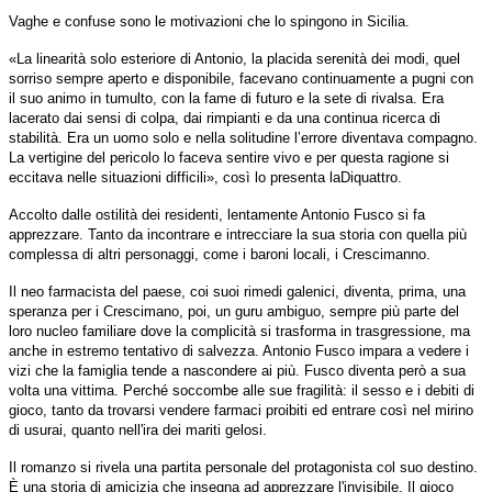
Vaghe e confuse sono le motivazioni che lo spingono in Sicilia.
«La linearità solo esteriore di Antonio, la placida serenità dei modi, quel
sorriso sempre aperto e disponibile, facevano continuamente a pugni con
il suo animo in tumulto, con la fame di futuro e la sete di rivalsa. Era
lacerato dai sensi di colpa, dai rimpianti e da una continua ricerca di
stabilità. Era un uomo solo e nella solitudine l’errore diventava compagno.
La vertigine del pericolo lo faceva sentire vivo e per questa ragione si
eccitava nelle situazioni difficili», così lo presenta laDiquattro.
Accolto dalle ostilità dei residenti, lentamente Antonio Fusco si fa
apprezzare. Tanto da incontrare e intrecciare la sua storia con quella più
complessa di altri personaggi, come i baroni locali, i Crescimanno.
Il neo farmacista del paese, coi suoi rimedi galenici, diventa, prima, una
speranza per i Crescimano, poi, un guru ambiguo, sempre più parte del
loro nucleo familiare dove la complicità si trasforma in trasgressione, ma
anche in estremo tentativo di salvezza. Antonio Fusco impara a vedere i
vizi che la famiglia tende a nascondere ai più. Fusco diventa però a sua
volta una vittima. Perché soccombe alle sue fragilità: il sesso e i debiti di
gioco, tanto da trovarsi vendere farmaci proibiti ed entrare così nel mirino
di usurai, quanto nell'ira dei mariti gelosi.
Il romanzo si rivela una partita personale del protagonista col suo destino.
È una storia di amicizia che insegna ad apprezzare l'invisibile. Il gioco