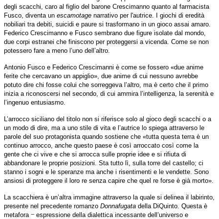
degli scacchi, caro al figlio del barone Crescimanno quanto al farmacista
Fusco, diventa un
escamotage
narrativo per l'autrice. I giochi di eredità
nobiliari tra debiti, suicidi e paure si trasformano in un gioco assai amaro.
Federico Crescimanno e Fusco sembrano due figure isolate dal mondo,
due corpi estranei che finiscono per proteggersi a vicenda. Come se non
potessero fare a meno l’uno dell’altro.
Antonio Fusco e Federico Crescimanni è come se fossero «due anime
ferite che cercavano un appiglio», due anime di cui nessuno avrebbe
potuto dire chi fosse colui che sorreggeva l’altro, ma è certo che il primo
inizia a riconoscersi nel secondo, di cui ammira l’intelligenza, la serenità e
l’ingenuo entusiasmo.
L’arrocco siciliano del titolo non si riferisce solo al gioco degli scacchi o a
un modo di dire, ma a uno stile di vita e l’autrice lo spiega attraverso le
parole del suo protagonista quando sostiene che «tutta questa terra è un
continuo arrocco, anche questo paese è così arroccato così come la
gente che ci vive e che si arrocca sulle proprie idee e si rifiuta di
abbandonare le proprie posizioni. Sta tutto lì, sulla torre del castello; ci
stanno i sogni e le speranze ma anche i risentimenti e le vendette. Sono
ansiosi di proteggere il loro re senza capire che quel re forse è già morto».
La scacchiera è un’altra immagine attraverso la quale si delinea il labirinto,
presente nel precedente romanzo
Donnafugata
della DiQuinto. Questa è
‒
metafora
espressione della dialettica incessante dell’universo e