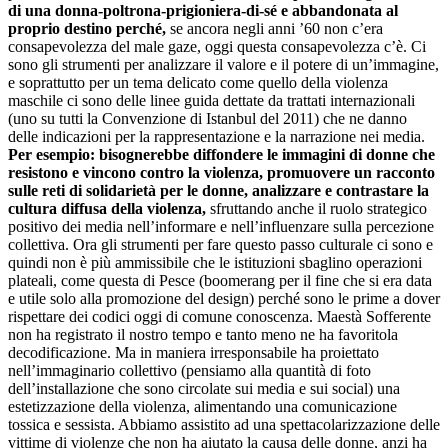
di una donna-poltrona-prigioniera-di-sé e abbandonata al
proprio destino perché,
se ancora negli anni ’60 non c’era
consapevolezza del male gaze, oggi questa consapevolezza c’è. Ci
sono gli strumenti per analizzare il valore e il potere di un’immagine,
e soprattutto per un tema delicato come quello della violenza
maschile ci sono delle linee guida dettate da trattati internazionali
(uno su tutti la Convenzione di Istanbul del 2011) che ne danno
delle indicazioni per la rappresentazione e la narrazione nei media.
Per esempio: bisognerebbe diffondere le immagini di donne che
resistono e vincono contro la violenza, promuovere un racconto
sulle reti di solidarietà per le donne, analizzare e contrastare la
cultura diffusa della violenza,
sfruttando anche il ruolo strategico
positivo dei media nell’informare e nell’influenzare sulla percezione
collettiva. Ora gli strumenti per fare questo passo culturale ci sono e
quindi non è più ammissibile che le istituzioni sbaglino operazioni
plateali, come questa di Pesce (boomerang per il fine che si era data
e utile solo alla promozione del design) perché sono le prime a dover
rispettare dei codici oggi di comune conoscenza. Maestà Sofferente
non ha registrato il nostro tempo e tanto meno ne ha favoritola
decodificazione. Ma in maniera irresponsabile ha proiettato
nell’immaginario collettivo (pensiamo alla quantità di foto
dell’installazione che sono circolate sui media e sui social) una
estetizzazione della violenza, alimentando una comunicazione
tossica e sessista. Abbiamo assistito ad una spettacolarizzazione delle
vittime di violenze che non ha aiutato la causa delle donne, anzi ha