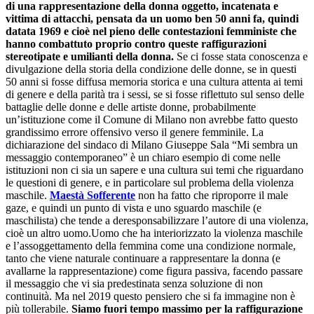
di una rappresentazione della donna oggetto, incatenata e
vittima di attacchi, pensata da un uomo ben 50 anni fa, quindi
datata 1969 e cioè nel pieno delle contestazioni femministe che
hanno combattuto proprio contro queste raffigurazioni
stereotipate e umilianti della donna.
Se ci fosse stata conoscenza e
divulgazione della storia della condizione delle donne, se in questi
50 anni si fosse diffusa memoria storica e una cultura attenta ai temi
di genere e della parità tra i sessi, se si fosse riflettuto sul senso delle
battaglie delle donne e delle artiste donne, probabilmente
un’istituzione come il Comune di Milano non avrebbe fatto questo
grandissimo errore offensivo verso il genere femminile. La
dichiarazione del sindaco di Milano Giuseppe Sala “Mi sembra un
messaggio contemporaneo” è un chiaro esempio di come nelle
istituzioni non ci sia un sapere e una cultura sui temi che riguardano
le questioni di genere, e in particolare sul problema della violenza
maschile.
Maestà Sofferente
non ha fatto che riproporre il male
gaze, e quindi un punto di vista e uno sguardo maschile (e
maschilista) che tende a deresponsabilizzare l’autore di una violenza,
cioè un altro uomo.Uomo che ha interiorizzato la violenza maschile
e l’assoggettamento della femmina come una condizione normale,
tanto che viene naturale continuare a rappresentare la donna (e
avallarne la rappresentazione) come figura passiva, facendo passare
il messaggio che vi sia predestinata senza soluzione di non
continuità. Ma nel 2019 questo pensiero che si fa immagine non è
più tollerabile.
Siamo fuori tempo massimo per la raffigurazione