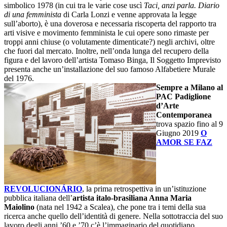
simbolico 1978 (in cui tra le varie cose uscì
Taci, anzi parla. Diario
di una femminista
di Carla Lonzi e venne approvata la legge
sull’aborto), è una doverosa e necessaria riscoperta del rapporto tra
arti visive e movimento femminista le cui opere sono rimaste per
troppi anni chiuse (o volutamente dimenticate?) negli archivi, oltre
che fuori dal mercato. Inoltre, nell’onda lunga del recupero della
figura e del lavoro dell’artista Tomaso Binga, Il Soggetto Imprevisto
presenta anche un’installazione del suo famoso Alfabetiere Murale
del 1976.
Sempre a Milano al
PAC Padiglione
d’Arte
Contemporanea
trova spazio fino al 9
Giugno 2019
O
AMOR SE FAZ
REVOLUCIONÁRIO
, la prima retrospettiva in un’istituzione
pubblica italiana dell’
artista italo-brasiliana Anna Maria
Maiolino
(nata nel 1942 a Scalea), che pone tra i temi della sua
ricerca anche quello dell’identità di genere. Nella sottotraccia del suo
lavoro degli anni ’60 e ’70 c’è l’immaginario del quotidiano