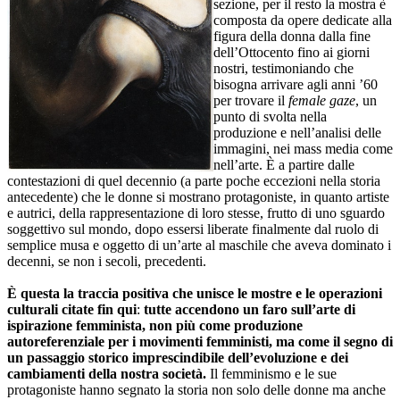
sezione, per il resto la mostra è
composta da opere dedicate alla
figura della donna dalla fine
dell’Ottocento fino ai giorni
nostri, testimoniando che
bisogna arrivare agli anni ’60
per trovare il
female gaze
, un
punto di svolta nella
produzione e nell’analisi delle
immagini, nei mass media come
nell’arte. È a partire dalle
contestazioni di quel decennio (a parte poche eccezioni nella storia
antecedente) che le donne si mostrano protagoniste, in quanto artiste
e autrici, della rappresentazione di loro stesse, frutto di uno sguardo
soggettivo sul mondo, dopo essersi liberate finalmente dal ruolo di
semplice musa e oggetto di un’arte al maschile che aveva dominato i
decenni, se non i secoli, precedenti.
È questa la traccia positiva che unisce le mostre e le operazioni
culturali citate fin qui
:
tutte accendono un faro sull’arte di
ispirazione femminista, non più come produzione
autoreferenziale per i movimenti femministi, ma come il segno di
un passaggio storico imprescindibile dell’evoluzione e dei
cambiamenti della nostra società.
Il femminismo e le sue
protagoniste hanno segnato la storia non solo delle donne ma anche