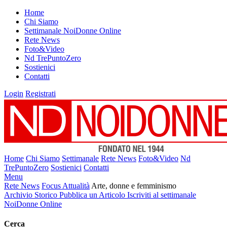
Home
Chi Siamo
Settimanale NoiDonne Online
Rete News
Foto&Video
Nd TrePuntoZero
Sostienici
Contatti
Login
Registrati
Home
Chi Siamo
Settimanale
Rete News
Foto&Video
Nd
TrePuntoZero
Sostienici
Contatti
Menu
Rete News
Focus Attualità
Arte, donne e femminismo
Archivio Storico
Pubblica un Articolo
Iscriviti al settimanale
NoiDonne Online
Cerca