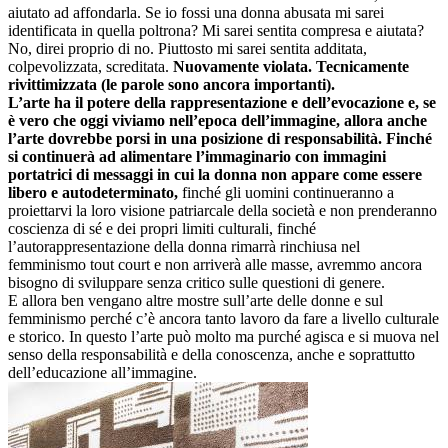
aiutato ad affondarla. Se io fossi una donna abusata mi sarei
identificata in quella poltrona? Mi sarei sentita compresa e aiutata?
No, direi proprio di no. Piuttosto mi sarei sentita additata,
colpevolizzata, screditata.
Nuovamente violata. Tecnicamente
rivittimizzata (le parole sono ancora importanti).
L’arte ha il potere della rappresentazione e dell’evocazione e, se
è vero che oggi viviamo nell’epoca dell’immagine, allora anche
l’arte dovrebbe porsi in una posizione di responsabilità. Finché
si continuerà ad alimentare l’immaginario con immagini
portatrici di messaggi in cui la donna non appare come essere
libero e autodeterminato,
finché gli uomini continueranno a
proiettarvi la loro visione patriarcale della società e non prenderanno
coscienza di sé e dei propri limiti culturali, finché
l’autorappresentazione della donna rimarrà rinchiusa nel
femminismo tout court e non arriverà alle masse, avremmo ancora
bisogno di sviluppare senza critico sulle questioni di genere.
E allora ben vengano altre mostre sull’arte delle donne e sul
femminismo perché c’è ancora tanto lavoro da fare a livello culturale
e storico. In questo l’arte può molto ma purché agisca e si muova nel
senso della responsabilità e della conoscenza, anche e soprattutto
dell’educazione all’immagine.