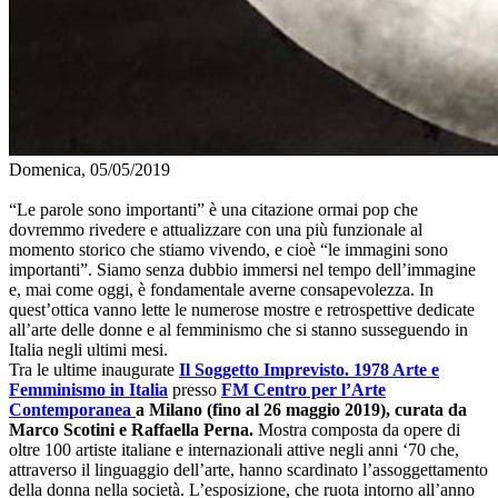
Domenica, 05/05/2019
“Le parole sono importanti” è una citazione ormai pop che
dovremmo rivedere e attualizzare con una più funzionale al
momento storico che stiamo vivendo, e cioè “le immagini sono
importanti”. Siamo senza dubbio immersi nel tempo dell’immagine
e, mai come oggi, è fondamentale averne consapevolezza. In
quest’ottica vanno lette le numerose mostre e retrospettive dedicate
all’arte delle donne e al femminismo che si stanno susseguendo in
Italia negli ultimi mesi.
Tra le ultime inaugurate
Il Soggetto Imprevisto. 1978 Arte e
Femminismo in Italia
presso
FM Centro per l’Arte
Contemporanea
a Milano (fino al 26 maggio 2019), curata da
Marco Scotini e Raffaella Perna.
Mostra composta da opere di
oltre 100 artiste italiane e internazionali attive negli anni ‘70 che,
attraverso il linguaggio dell’arte, hanno scardinato l’assoggettamento
della donna nella società. L’esposizione, che ruota intorno all’anno