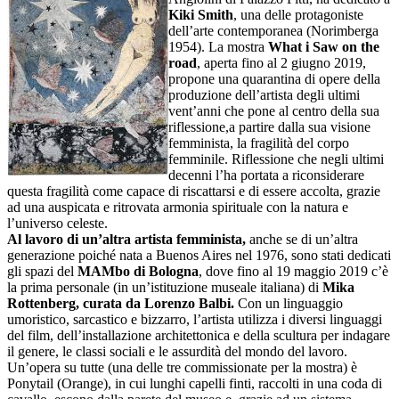
Kiki Smith
, una delle protagoniste
dell’arte contemporanea (Norimberga
1954). La mostra
What i Saw on the
road
, aperta fino al 2 giugno 2019,
propone una quarantina di opere della
produzione dell’artista degli ultimi
vent’anni che pone al centro della sua
riflessione,a partire dalla sua visione
femminista, la fragilità del corpo
femminile. Riflessione che negli ultimi
decenni l’ha portata a riconsiderare
questa fragilità come capace di riscattarsi e di essere accolta, grazie
ad una auspicata e ritrovata armonia spirituale con la natura e
l’universo celeste.
Al lavoro di un’altra artista femminista,
anche se di un’altra
generazione poiché nata a Buenos Aires nel 1976, sono stati dedicati
gli spazi del
MAMbo di Bologna
, dove fino al 19 maggio 2019 c’è
la prima personale (in un’istituzione museale italiana) di
Mika
Rottenberg, curata da Lorenzo Balbi.
Con un linguaggio
umoristico, sarcastico e bizzarro, l’artista utilizza i diversi linguaggi
del film, dell’installazione architettonica e della scultura per indagare
il genere, le classi sociali e le assurdità del mondo del lavoro.
Un’opera su tutte (una delle tre commissionate per la mostra) è
Ponytail (Orange), in cui lunghi capelli finti, raccolti in una coda di