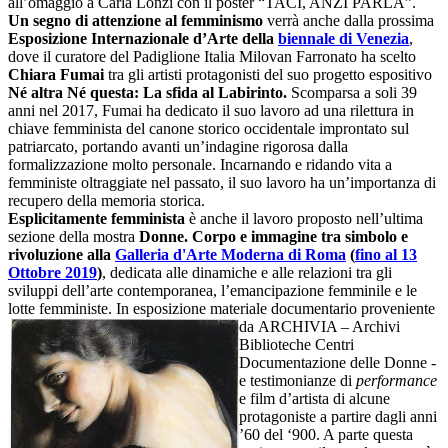
all’omaggio a Carla Lonzi con il poster “TACI, ANZI PARLA”.
Un segno di attenzione al femminismo
verrà anche dalla prossima
Esposizione Internazionale d’Arte della
biennale di Venezia
,
dove il curatore del Padiglione Italia Milovan Farronato ha scelto
Chiara Fumai
tra gli artisti protagonisti del suo progetto espositivo
Né altra Né questa: La sfida al Labirinto.
Scomparsa a soli 39
anni nel 2017, Fumai ha dedicato il suo lavoro ad una rilettura in
chiave femminista del canone storico occidentale improntato sul
patriarcato, portando avanti un’indagine rigorosa dalla
formalizzazione molto personale. Incarnando e ridando vita a
femministe oltraggiate nel passato, il suo lavoro ha un’importanza di
recupero della memoria storica.
Esplicitamente femminista
è anche il lavoro proposto nell’ultima
sezione della mostra
Donne. Corpo e immagine tra simbolo e
rivoluzione alla
Galleria d'Arte Moderna di Roma
(
fino al 13
Ottobre 2019
)
, dedicata alle dinamiche e alle relazioni tra gli
sviluppi dell’arte contemporanea, l’emancipazione femminile e le
lotte femministe. In esposizione materiale documentario proveniente
da
ARCHIVIA – Archivi
Biblioteche Centri
Documentazione delle Donne -
e testimonianze di
performance
e film d’artista di alcune
protagoniste a partire dagli anni
’60 del ‘900. A parte questa