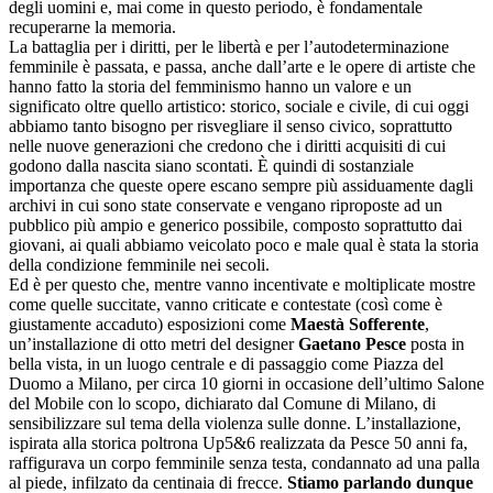
degli uomini e, mai come in questo periodo, è fondamentale
recuperarne la memoria.
La battaglia per i diritti, per le libertà e per l’autodeterminazione
femminile è passata, e passa, anche dall’arte e le opere di artiste che
hanno fatto la storia del femminismo hanno un valore e un
significato oltre quello artistico: storico, sociale e civile, di cui oggi
abbiamo tanto bisogno per risvegliare il senso civico, soprattutto
nelle nuove generazioni che credono che i diritti acquisiti di cui
godono dalla nascita siano scontati. È quindi di sostanziale
importanza che queste opere escano sempre più assiduamente dagli
archivi in cui sono state conservate e vengano riproposte ad un
pubblico più ampio e generico possibile, composto soprattutto dai
giovani, ai quali abbiamo veicolato poco e male qual è stata la storia
della condizione femminile nei secoli.
Ed è per questo che, mentre vanno incentivate e moltiplicate mostre
come quelle succitate, vanno criticate e contestate (così come è
giustamente accaduto) esposizioni come
Maestà Sofferente
,
un’installazione di otto metri del designer
Gaetano Pesce
posta in
bella vista, in un luogo centrale e di passaggio come Piazza del
Duomo a Milano, per circa 10 giorni in occasione dell’ultimo Salone
del Mobile con lo scopo, dichiarato dal Comune di Milano, di
sensibilizzare sul tema della violenza sulle donne. L’installazione,
ispirata alla storica poltrona Up5&6 realizzata da Pesce 50 anni fa,
raffigurava un corpo femminile senza testa, condannato ad una palla
al piede, infilzato da centinaia di frecce.
Stiamo parlando dunque