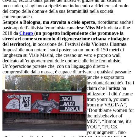
cavallo, escono dalla parete del museo e, grazie ad un sistema
meccanico, si agitano a ripetizione inducendo a riflettere sul ruolo
del corpo della donna e della sua femminilità nella società
contemporanea.
Sempre a Bologna, ma stavolta a cielo aperto,
ricordiamo anche i
paste-up dell’attivista femminista canadese
Miss Me
invitata a fine
2018 da
Cheap
(un progetto indipendente che promuove la
street art come strumento di rigenerazione urbana e indagine
del territorio),
in occasione del Festival della Violenza Illustrata.
Impossibile non notare i suoi poster, su un muro di 150 metri di
lunghezza su Viale Masini, che creano un vero e proprio wall
dedicato all’empowerment delle donne e alle lotte femministe.
Un’operazione potente che, con un linguaggio diretto e
comprensibile dalla massa, è capace di
arrivare a qualsiasi passante
(anche e soprattutto
involontariamente). Tra i
claim che l’artista ha
utilizzato: “I didn’tcame
from yourrib, youcam
from my VAGINA”,
“Don’tblame women for
the misbehavior of
MEN”, “It’snot me, it’s
YOU”, “FUCK
yourjudgment”, fino