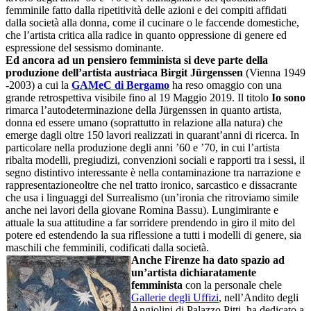
femminile fatto dalla ripetitività delle azioni e dei compiti affidati
dalla società alla donna, come il cucinare o le faccende domestiche,
che l’artista critica alla radice in quanto oppressione di genere ed
espressione del sessismo dominante.
Ed ancora ad un pensiero femminista si deve parte della
produzione dell’artista austriaca Birgit Jürgenssen
(Vienna 1949
-2003) a cui la
GAMeC di Bergamo
ha reso omaggio con una
grande retrospettiva visibile fino al 19 Maggio 2019. Il titolo
Io sono
rimarca l’autodeterminazione della Jürgenssen in quanto artista,
donna ed essere umano (soprattutto in relazione alla natura) che
emerge dagli oltre 150 lavori realizzati in quarant’anni di ricerca. In
particolare nella produzione degli anni ’60 e ’70, in cui l’artista
ribalta modelli, pregiudizi, convenzioni sociali e rapporti tra i sessi, il
segno distintivo interessante è nella contaminazione tra narrazione e
rappresentazioneoltre che nel tratto ironico, sarcastico e dissacrante
che usa i linguaggi del Surrealismo (un’ironia che ritroviamo simile
anche nei lavori della giovane Romina Bassu). Lungimirante e
attuale la sua attitudine a far sorridere prendendo in giro il mito del
potere ed estendendo la sua riflessione a tutti i modelli di genere, sia
maschili che femminili, codificati dalla società.
Anche Firenze ha dato spazio ad
un’artista dichiaratamente
femminista
con la personale chele
Gallerie degli Uffizi
, nell’Andito degli
Angiolini di Palazzo Pitti, ha dedicato a