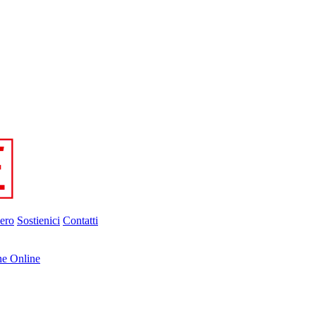
ero
Sostienici
Contatti
ne Online