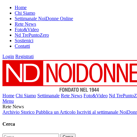
Home
Chi Siamo
Settimanale NoiDonne Online
Rete News
Foto&Video
Nd TrePuntoZero
Sostienici
Contatti
Login
Registrati
Home
Chi Siamo
Settimanale
Rete News
Foto&Video
Nd TrePuntoZ
Menu
Rete News
Archivio Storico
Pubblica un Articolo
Iscriviti al settimanale NoiDon
Cerca