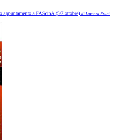
anno appuntamento a FAScinA (5/7 ottobre)
di Lorenza Fruci