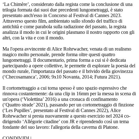
‘La Chimère’, considerato dalla regista come la conclusione di una
trilogia formata dai suoi due precedenti lungometraggi, è stato
presentato anch'esso in Concorso al Festival di Cannes 2023.
Attraverso questo film, ambientato sullo sfondo del traffico di
antichità e come parabola sulla radiazione del passato, la regista
analizza il modo in cui le origini plasmano il nostro rapporto con gli
altri, con la vita e con il mondo.
Ma l'opera avvincente di Alice Rohrwacher, venata di un realismo
magico molto personale, prende forma oltre questi quattro
lungometraggi. Il documentario, prima forma a cui si è dedicata
partecipando a opere collettive, le permette di esplorare la poesia del
mondo rurale, l'importanza del passato e il brivido della giovinezza
(‘Checosamanca’, 2006; 9x10 Novanta, 2014; Futura 2021).
Il cortometraggio a cui torna spesso è uno spazio espressivo che
rinnova costantemente: da una clip in 16mm per la messa in scena di
un'opera (‘Violettina’ 2016) a una cronaca di confinamento
(‘Quattro strade’ 2021), passando per un cortometraggio di finzione
(‘Les Pupilles’, presentato al Festival di Cannes 2022), Alice
Rohrwacher si presta nuovamente a questo esercizio nel 2024 co-
dirigendo ‘Allégorie citadine’ con JR e riprendendo così un tema
fondante del suo lavoro: l'allegoria della caverna di Platone.
CONDIVIDI |