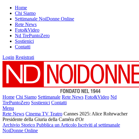
Home
Chi Siamo
Settimanale NoiDonne Online
Rete News
Foto&Video
Nd TrePuntoZero
Sostienici
Contatti
Login
Registrati
Home
Chi Siamo
Settimanale
Rete News
Foto&Video
Nd
TrePuntoZero
Sostienici
Contatti
Menu
Rete News
Cinema TV Teatro
Cannes 2025: Alice Rohrwacher
Presidente della Giuria della Caméra d'Or
Archivio Storico
Pubblica un Articolo
Iscriviti al settimanale
NoiDonne Online