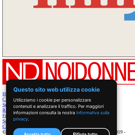
Questo sito web utilizza cookie
Home
Chi Siamo
Utilizziamo i cookie per personalizzare
Settimanale
contenuti e analizzare il traffico. Per maggiori
Rete News
informazioni consulta la nostra
Informativa sulla
Foto&Video
privacy
.
Sostienici
Contatti
©2019 - NoiDonne - Iscrizione ROC n.33421 del 23 /09/ 2019 -
Accetta tutto
Rifiuta tutto