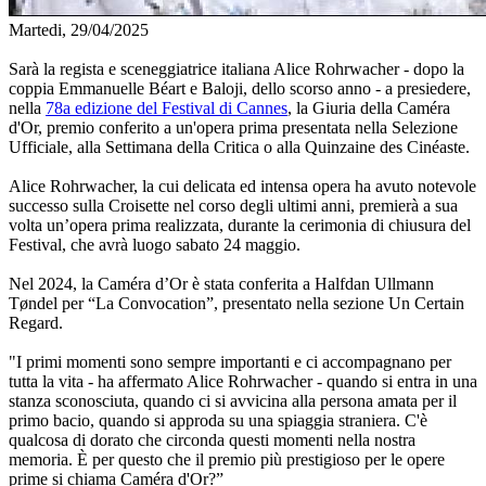
Martedi, 29/04/2025
Sarà la regista e sceneggiatrice italiana Alice Rohrwacher - dopo la
coppia Emmanuelle Béart e Baloji, dello scorso anno - a presiedere,
nella
78a edizione del Festival di Cannes
, la Giuria della Caméra
d'Or, premio conferito a un'opera prima presentata nella Selezione
Ufficiale, alla Settimana della Critica o alla Quinzaine des Cinéaste.
Alice Rohrwacher, la cui delicata ed intensa opera ha avuto notevole
successo sulla Croisette nel corso degli ultimi anni, premierà a sua
volta un’opera prima realizzata, durante la cerimonia di chiusura del
Festival, che avrà luogo sabato 24 maggio.
Nel 2024, la Caméra d’Or è stata conferita a Halfdan Ullmann
Tøndel per “La Convocation”, presentato nella sezione Un Certain
Regard.
"I primi momenti sono sempre importanti e ci accompagnano per
tutta la vita - ha affermato Alice Rohrwacher - quando si entra in una
stanza sconosciuta, quando ci si avvicina alla persona amata per il
primo bacio, quando si approda su una spiaggia straniera. C'è
qualcosa di dorato che circonda questi momenti nella nostra
memoria. È per questo che il premio più prestigioso per le opere
prime si chiama Caméra d'Or?”