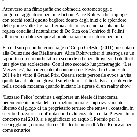
Attraverso una filmografia che abbraccia cortometraggi e
lungometraggi, documentari e fiction, Alice Rohrwacher dipinge
con tocchi sottili questo bagliore dorato degli inizi e lo splendore
delle prime volte: figura affermata del nuovo cinema italiano, la
regista concilia il naturalismo di De Sica con l’onirico di Fellini
all’interno di film sempre al limite tra racconto e documentario.
Fin dal suo primo lungometraggio ‘Corpo Celeste’ (2011) presentato
alla Quinzaine des Réalisateurs, Alice Rohrwacher si interroga su un
rapporto con il mondo fatto di scoperte ed inizi attraverso il ritratto di
una giovane adolescente. Con il suo secondo lungometraggio, ‘Les
Merveilles’, ha partecipato al concorso del Festival di Cannes del
2014 e ha vinto il Grand Prix. Questa storia personale evoca la vita
quotidiana di alcune giovani sorelle in una fattoria isolata, coinvolte
nella società moderna quando iniziano le riprese di un reality show.
‘Lazzaro Felice’ continua a esplorare un ideale di innocenza
perennemente preda della corruzione morale: improvvisamente
liberato dal giogo di un proprietario terriero che teneva i contadini in
servitù, Lazzaro si confronta con la violenza della città. Presentato in
concorso nel 2018, si è aggiudicato ex aequo il Premio per la
sceneggiatura, coronando così il talento unico di Alice Rohrwacher
come scrittrice.