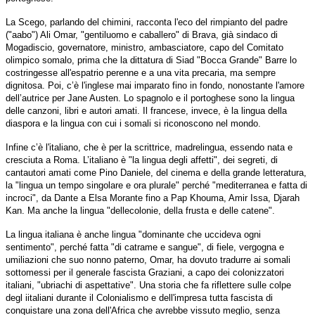
La Scego, parlando del chimini, racconta l'eco del rimpianto del padre
("aabo") Ali Omar, "gentiluomo e caballero" di Brava, già sindaco di
Mogadiscio, governatore, ministro, ambasciatore, capo del Comitato
olimpico somalo, prima che la dittatura di Siad "Bocca Grande" Barre lo
costringesse all'espatrio perenne e a una vita precaria, ma sempre
dignitosa. Poi, c’è l'inglese mai imparato fino in fondo, nonostante l'amore
dell’autrice per Jane Austen. Lo spagnolo e il portoghese sono la lingua
delle canzoni, libri e autori amati. Il francese, invece, è la lingua della
diaspora e la lingua con cui i somali si riconoscono nel mondo.
Infine c’è l'italiano, che è per la scrittrice, madrelingua, essendo nata e
cresciuta a Roma. L’italiano è "la lingua degli affetti", dei segreti, di
cantautori amati come Pino Daniele, del cinema e della grande letteratura,
la "lingua un tempo singolare e ora plurale" perché "mediterranea e fatta di
incroci", da Dante a Elsa Morante fino a Pap Khouma, Amir Issa, Djarah
Kan. Ma anche la lingua "dellecolonie, della frusta e delle catene".
La lingua italiana è anche lingua "dominante che uccideva ogni
sentimento", perché fatta "di catrame e sangue", di fiele, vergogna e
umiliazioni che suo nonno paterno, Omar, ha dovuto tradurre ai somali
sottomessi per il generale fascista Graziani, a capo dei colonizzatori
italiani, "ubriachi di aspettative". Una storia che fa riflettere sulle colpe
degl iitaliani durante il Colonialismo e dell'impresa tutta fascista di
conquistare una zona dell'Africa che avrebbe vissuto meglio, senza