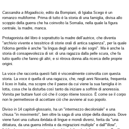
Cassandra a Mogadiscio
, edito da Bompiani, di Igiaba Scego è un
romanzo multiforme.
Prima di tutto è la storia di una famiglia, divisa allo
scoppio della guerra che ha coinvolto la Somalia, nella quale la figura
centrale, la madre, manca.
Protagonista del libro è soprattutto la madre dell’autrice, che diventa
"archivio vivente e tessitrice di storie orali di antica sapienza", per la quale
l'idioma gentile è anche "la lingua degli angeli e dei sogni". Ma è anche la
storia di consapevolezza di sé: di una ragazza dalla pelle scura, che fa
tutto quello che fanno gli altri, e si ritrova donna alla ricerca delle proprie
origini.
La voce che racconta questi fatti è visceralmente coinvolta con questa
storia. La voce è quella di una ragazza, che, negli anni Novanta, frequenta
il liceo in Italia, ma scopre che il paese da cui viene la sua famiglia è in
lotta, cosa che la disturba così tanto da iniziare a soffrire di anoressia.
Vomita per buttare fuori ciò che il corpo ritiene tossico. È come se il corpo
non le permettesse di accettare ciò che avviene al suo popolo.
Diviso in 14 capitoli-glossario, ha un "intermezzo decoloniale" e una
chiusa "in movimento", ben oltre la saga di una stirpe della diaspora. Dove
viene fuori una cultura ibridata di lingue e mondi diversi, ferita da "una
dittatura, da una guerra infinita e da migrazioni multiple" e dall'"illow",