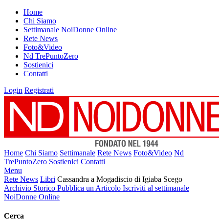
Home
Chi Siamo
Settimanale NoiDonne Online
Rete News
Foto&Video
Nd TrePuntoZero
Sostienici
Contatti
Login
Registrati
Home
Chi Siamo
Settimanale
Rete News
Foto&Video
Nd
TrePuntoZero
Sostienici
Contatti
Menu
Rete News
Libri
Cassandra a Mogadiscio di Igiaba Scego
Archivio Storico
Pubblica un Articolo
Iscriviti al settimanale
NoiDonne Online
Cerca