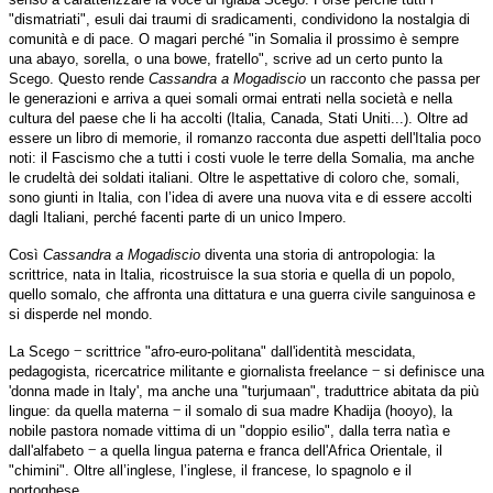
"dismatriati", esuli dai traumi di sradicamenti, condividono la nostalgia di
comunità e di pace. O magari perché "in Somalia il prossimo è sempre
una abayo, sorella, o una bowe, fratello", scrive ad un certo punto la
Scego. Questo rende
Cassandra a Mogadiscio
un racconto che passa per
le generazioni e arriva a quei somali ormai entrati nella società e nella
cultura del paese che li ha accolti (Italia, Canada, Stati Uniti...). Oltre ad
essere un libro di memorie, il romanzo racconta due aspetti dell'Italia poco
noti: il Fascismo che a tutti i costi vuole le terre della Somalia, ma anche
le crudeltà dei soldati italiani. Oltre le aspettative di coloro che, somali,
sono giunti in Italia, con l’idea di avere una nuova vita e di essere accolti
dagli Italiani, perché facenti parte di un unico Impero.
Così
Cassandra a Mogadiscio
diventa una storia di antropologia: la
scrittrice, nata in Italia, ricostruisce la sua storia e quella di un popolo,
quello somalo, che affronta una dittatura e una guerra civile sanguinosa e
si disperde nel mondo.
‒
La Scego
scrittrice "afro-euro-politana" dall'identità mescidata,
‒
pedagogista, ricercatrice militante e giornalista freelance
si definisce una
'donna made in Italy', ma anche una "turjumaan", traduttrice abitata da più
‒
lingue: da quella materna
il somalo di sua madre Khadija (hooyo), la
nobile pastora nomade vittima di un "doppio esilio", dalla terra natìa e
‒
dall'alfabeto
a quella lingua paterna e franca dell'Africa Orientale, il
"chimini". Oltre all’inglese, l’inglese, il francese, lo spagnolo e il
portoghese.