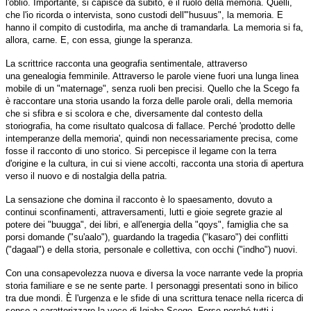
l'oblio. Importante, si capisce da subito, è il ruolo della memoria. Quelli,
che l'io ricorda o intervista, sono custodi dell'"husuus", la memoria. E
hanno il compito di custodirla, ma anche di tramandarla. La memoria si fa,
allora, carne. E, con essa, giunge la speranza.
La scrittrice racconta una geografia sentimentale, attraverso
una genealogia femminile. Attraverso le parole viene fuori una lunga linea
mobile di un "maternage", senza ruoli ben precisi. Quello che la Scego fa
è raccontare una storia usando la forza delle parole orali, della memoria
che si sfibra e si scolora e che, diversamente dal contesto della
storiografia, ha come risultato qualcosa di fallace. Perché 'prodotto delle
intemperanze della memoria', quindi non necessariamente precisa, come
fosse il racconto di uno storico. Si percepisce il legame con la terra
d'origine e la cultura, in cui si viene accolti, racconta una storia di apertura
verso il nuovo e di nostalgia della patria.
La sensazione che domina il racconto è lo spaesamento, dovuto a
continui sconfinamenti, attraversamenti, lutti e gioie segrete grazie al
potere dei "buugga", dei libri, e all'energia della "qoys", famiglia che sa
porsi domande ("su'aalo"), guardando la tragedia ("kasaro") dei conflitti
("dagaal") e della storia, personale e collettiva, con occhi ("indho") nuovi.
Con una consapevolezza nuova e diversa la voce narrante vede la propria
storia familiare e se ne sente parte. I personaggi presentati sono in bilico
tra due mondi. È l'urgenza e le sfide di una scrittura tenace nella ricerca di
senso a caratterizzare la voce di Igiaba Scego. Forse perché tutti i