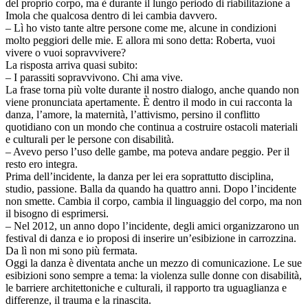
del proprio corpo, ma è durante il lungo periodo di riabilitazione a
Imola che qualcosa dentro di lei cambia davvero.
– Lì ho visto tante altre persone come me, alcune in condizioni
molto peggiori delle mie. E allora mi sono detta: Roberta, vuoi
vivere o vuoi sopravvivere?
La risposta arriva quasi subito:
– I parassiti sopravvivono. Chi ama vive.
La frase torna più volte durante il nostro dialogo, anche quando non
viene pronunciata apertamente. È dentro il modo in cui racconta la
danza, l’amore, la maternità, l’attivismo, persino il conflitto
quotidiano con un mondo che continua a costruire ostacoli materiali
e culturali per le persone con disabilità.
– Avevo perso l’uso delle gambe, ma poteva andare peggio. Per il
resto ero integra.
Prima dell’incidente, la danza per lei era soprattutto disciplina,
studio, passione. Balla da quando ha quattro anni. Dopo l’incidente
non smette. Cambia il corpo, cambia il linguaggio del corpo, ma non
il bisogno di esprimersi.
– Nel 2012, un anno dopo l’incidente, degli amici organizzarono un
festival di danza e io proposi di inserire un’esibizione in carrozzina.
Da lì non mi sono più fermata.
Oggi la danza è diventata anche un mezzo di comunicazione. Le sue
esibizioni sono sempre a tema: la violenza sulle donne con disabilità,
le barriere architettoniche e culturali, il rapporto tra uguaglianza e
differenze, il trauma e la rinascita.