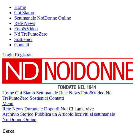
Home
Chi Siamo
Settimanale NoiDonne Online
Rete News
Foto&Video
Nd TrePuntoZero
Sostienici
Contatti
Login
Registrati
Home
Chi Siamo
Settimanale
Rete News
Foto&Video
Nd
TrePuntoZero
Sostienici
Contatti
Menu
Rete News
Durante e Dopo di Noi
Chi ama vive
Archivio Storico
Pubblica un Articolo
Iscriviti al settimanale
NoiDonne Online
Cerca