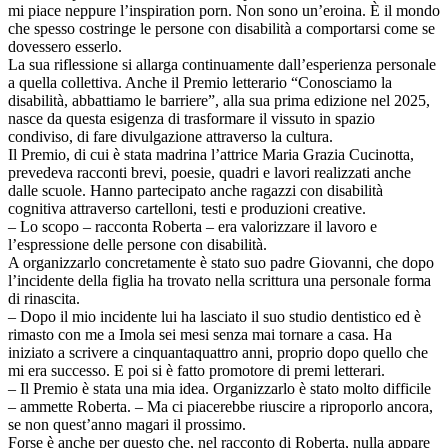
mi piace neppure l’inspiration porn. Non sono un’eroina. È il mondo
che spesso costringe le persone con disabilità a comportarsi come se
dovessero esserlo.
La sua riflessione si allarga continuamente dall’esperienza personale
a quella collettiva. Anche il Premio letterario “Conosciamo la
disabilità, abbattiamo le barriere”, alla sua prima edizione nel 2025,
nasce da questa esigenza di trasformare il vissuto in spazio
condiviso, di fare divulgazione attraverso la cultura.
Il Premio, di cui è stata madrina l’attrice Maria Grazia Cucinotta,
prevedeva racconti brevi, poesie, quadri e lavori realizzati anche
dalle scuole. Hanno partecipato anche ragazzi con disabilità
cognitiva attraverso cartelloni, testi e produzioni creative.
– Lo scopo – racconta Roberta – era valorizzare il lavoro e
l’espressione delle persone con disabilità.
A organizzarlo concretamente è stato suo padre Giovanni, che dopo
l’incidente della figlia ha trovato nella scrittura una personale forma
di rinascita.
– Dopo il mio incidente lui ha lasciato il suo studio dentistico ed è
rimasto con me a Imola sei mesi senza mai tornare a casa. Ha
iniziato a scrivere a cinquantaquattro anni, proprio dopo quello che
mi era successo. E poi si è fatto promotore di premi letterari.
– Il Premio è stata una mia idea. Organizzarlo è stato molto difficile
– ammette Roberta. – Ma ci piacerebbe riuscire a riproporlo ancora,
se non quest’anno magari il prossimo.
Forse è anche per questo che, nel racconto di Roberta, nulla appare