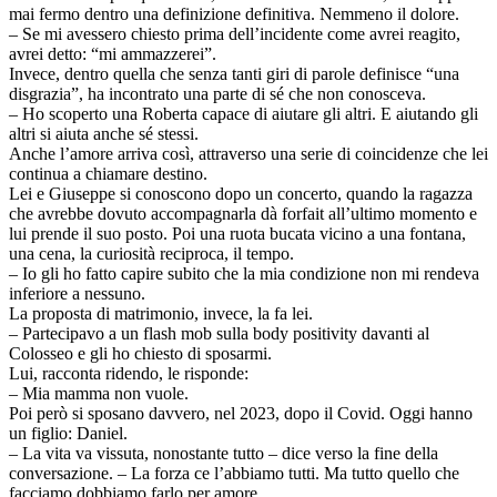
mai fermo dentro una definizione definitiva. Nemmeno il dolore.
– Se mi avessero chiesto prima dell’incidente come avrei reagito,
avrei detto: “mi ammazzerei”.
Invece, dentro quella che senza tanti giri di parole definisce “una
disgrazia”, ha incontrato una parte di sé che non conosceva.
– Ho scoperto una Roberta capace di aiutare gli altri. E aiutando gli
altri si aiuta anche sé stessi.
Anche l’amore arriva così, attraverso una serie di coincidenze che lei
continua a chiamare destino.
Lei e Giuseppe si conoscono dopo un concerto, quando la ragazza
che avrebbe dovuto accompagnarla dà forfait all’ultimo momento e
lui prende il suo posto. Poi una ruota bucata vicino a una fontana,
una cena, la curiosità reciproca, il tempo.
– Io gli ho fatto capire subito che la mia condizione non mi rendeva
inferiore a nessuno.
La proposta di matrimonio, invece, la fa lei.
– Partecipavo a un flash mob sulla body positivity davanti al
Colosseo e gli ho chiesto di sposarmi.
Lui, racconta ridendo, le risponde:
– Mia mamma non vuole.
Poi però si sposano davvero, nel 2023, dopo il Covid. Oggi hanno
un figlio: Daniel.
– La vita va vissuta, nonostante tutto – dice verso la fine della
conversazione. – La forza ce l’abbiamo tutti. Ma tutto quello che
facciamo dobbiamo farlo per amore.