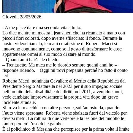
Giovedi, 28/05/2026
- A me piace dare una seconda vita a tutto.
Lo dice mentre mi mostra i jeans neri che ha ricamato a mano con
piccoli fiori colorati, dopo averne sfilacciato il fondo. Durante la
nostra videochiamata, le mani curatissime di Roberta Macrì si
muovono continuamente, come se il gesto di trasformare le cose
appartenesse ormai al suo modo di stare al mondo.
– Quanti anni hai? – le chiedo.
– Trentasette. Ma mica me lo ricordo sempre quanti anni ho –
risponde ridendo. – Oggi mi trovi preparata perché ho fatto il conto
ieri.
Roberta Macrì, nominata Cavaliere al Merito della Repubblica dal
Presidente Sergio Mattarella nel 2023 per il suo impegno sociale
nell’ambito della disabilità e dei diritti, nel 2011, a ventidue anni,
vede cambiare improvvisamente la propria vita dopo un grave
incidente stradale.
Si trova in macchina con altre persone, sull’autostrada, quando
l’auto viene speronata. Roberta viene sbalzata fuori dal veicolo per
diversi metri. La rottura di due vertebre e la lesione del midollo le
fanno perdere l’uso delle gambe.
È al policlinico di Messina che percepisce per la prima volta il limite