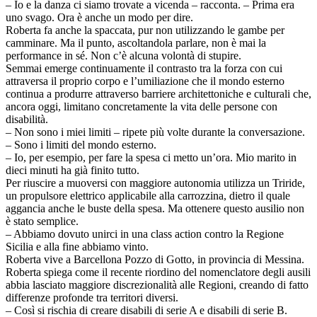
– Io e la danza ci siamo trovate a vicenda – racconta. – Prima era
uno svago. Ora è anche un modo per dire.
Roberta fa anche la spaccata, pur non utilizzando le gambe per
camminare. Ma il punto, ascoltandola parlare, non è mai la
performance in sé. Non c’è alcuna volontà di stupire.
Semmai emerge continuamente il contrasto tra la forza con cui
attraversa il proprio corpo e l’umiliazione che il mondo esterno
continua a produrre attraverso barriere architettoniche e culturali che,
ancora oggi, limitano concretamente la vita delle persone con
disabilità.
– Non sono i miei limiti – ripete più volte durante la conversazione.
– Sono i limiti del mondo esterno.
– Io, per esempio, per fare la spesa ci metto un’ora. Mio marito in
dieci minuti ha già finito tutto.
Per riuscire a muoversi con maggiore autonomia utilizza un Triride,
un propulsore elettrico applicabile alla carrozzina, dietro il quale
aggancia anche le buste della spesa. Ma ottenere questo ausilio non
è stato semplice.
– Abbiamo dovuto unirci in una class action contro la Regione
Sicilia e alla fine abbiamo vinto.
Roberta vive a Barcellona Pozzo di Gotto, in provincia di Messina.
Roberta spiega come il recente riordino del nomenclatore degli ausili
abbia lasciato maggiore discrezionalità alle Regioni, creando di fatto
differenze profonde tra territori diversi.
– Così si rischia di creare disabili di serie A e disabili di serie B.