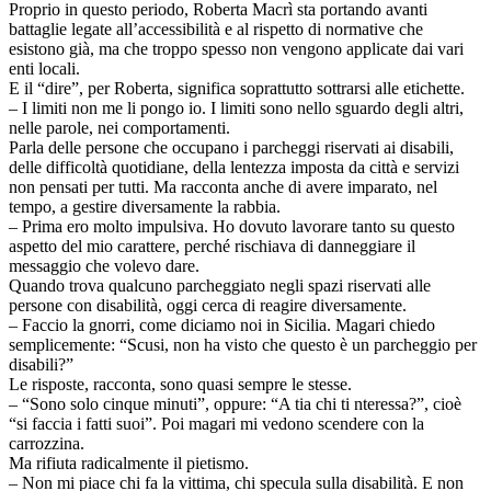
Proprio in questo periodo, Roberta Macrì sta portando avanti
battaglie legate all’accessibilità e al rispetto di normative che
esistono già, ma che troppo spesso non vengono applicate dai vari
enti locali.
E il “dire”, per Roberta, significa soprattutto sottrarsi alle etichette.
– I limiti non me li pongo io. I limiti sono nello sguardo degli altri,
nelle parole, nei comportamenti.
Parla delle persone che occupano i parcheggi riservati ai disabili,
delle difficoltà quotidiane, della lentezza imposta da città e servizi
non pensati per tutti. Ma racconta anche di avere imparato, nel
tempo, a gestire diversamente la rabbia.
– Prima ero molto impulsiva. Ho dovuto lavorare tanto su questo
aspetto del mio carattere, perché rischiava di danneggiare il
messaggio che volevo dare.
Quando trova qualcuno parcheggiato negli spazi riservati alle
persone con disabilità, oggi cerca di reagire diversamente.
– Faccio la gnorri, come diciamo noi in Sicilia. Magari chiedo
semplicemente: “Scusi, non ha visto che questo è un parcheggio per
disabili?”
Le risposte, racconta, sono quasi sempre le stesse.
– “Sono solo cinque minuti”, oppure: “A tia chi ti nteressa?”, cioè
“si faccia i fatti suoi”. Poi magari mi vedono scendere con la
carrozzina.
Ma rifiuta radicalmente il pietismo.
– Non mi piace chi fa la vittima, chi specula sulla disabilità. E non