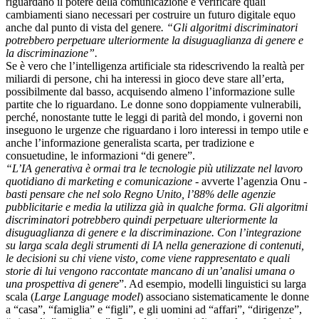
riguardano il potere della comunicazione e verificare quali
cambiamenti siano necessari per costruire un futuro digitale equo
anche dal punto di vista del genere
. “Gli algoritmi discriminatori
potrebbero perpetuare ulteriormente la disuguaglianza di genere e
la discriminazione”.
Se è vero che l’intelligenza artificiale sta ridescrivendo la realtà per
miliardi di persone, chi ha interessi in gioco deve stare all’erta,
possibilmente dal basso, acquisendo almeno l’informazione sulle
partite che lo riguardano. Le donne sono doppiamente vulnerabili,
perché, nonostante tutte le leggi di parità del mondo, i governi non
inseguono le urgenze che riguardano i loro interessi in tempo utile e
anche l’informazione generalista scarta, per tradizione e
consuetudine, le informazioni “di genere”.
“L’IA generativa è ormai tra le tecnologie più utilizzate nel lavoro
quotidiano di marketing e comunicazione
- avverte l’agenzia Onu -
basti pensare che nel solo Regno Unito, l’88% delle agenzie
pubblicitarie e media la utilizza già in qualche forma. Gli algoritmi
discriminatori potrebbero quindi perpetuare ulteriormente la
disuguaglianza di genere e la discriminazione. Con l’integrazione
su larga scala degli strumenti di IA nella generazione di contenuti,
le decisioni su chi viene visto, come viene rappresentato e quali
storie di lui vengono raccontate mancano di un’analisi umana o
una prospettiva di genere
”. Ad esempio, modelli linguistici su larga
scala (
Large Language model
) associano sistematicamente le donne
a “casa”, “famiglia” e “figli”, e gli uomini ad “affari”, “dirigenze”,