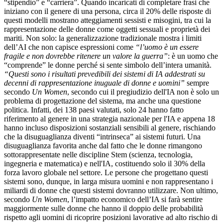
“stipendio” e “carriera”. Quando incaricati di completare frasi che
iniziano con il genere di una persona, circa il 20% delle risposte di
questi modelli mostrano atteggiamenti sessisti e misogini, tra cui la
rappresentazione delle donne come oggetti sessuali e proprietà dei
mariti. Non solo: la generalizzazione tradizionale mostra i limiti
dell’AI che non capisce espressioni come
“l’uomo è un essere
fragile e non dovrebbe ritenere un valore la guerra”
: è un uomo che
“comprende” le donne perché si sente simbolo dell’intera umanità.
“Questi sono i risultati prevedibili dei sistemi di IA addestrati su
decenni di rappresentazione inuguale di donne e uomini”
sempre
secondo
Un Women
, secondo cui il pregiudizio dell'IA non è solo un
problema di progettazione del sistema, ma anche una questione
politica. Infatti, dei 138 paesi valutati, solo 24 hanno fatto
riferimento al genere in una strategia nazionale per l'IA e appena 18
hanno incluso disposizioni sostanziali sensibili al genere, rischiando
che la disuguaglianza diventi “intrinseca” ai sistemi futuri. Una
disuguaglianza favorita anche dal fatto che le donne rimangono
sottorappresentate nelle discipline Stem (scienza, tecnologia,
ingegneria e matematica) e nell'IA, costituendo solo il 30% della
forza lavoro globale nel settore. Le persone che progettano questi
sistemi sono, dunque, in larga misura uomini e non rappresentano i
miliardi di donne che questi sistemi dovranno utilizzare. Non ultimo,
secondo
Un Women
, l’impatto economico dell’IA si farà sentire
maggiormente sulle donne che hanno il doppio delle probabilità
rispetto agli uomini di ricoprire posizioni lavorative ad alto rischio di