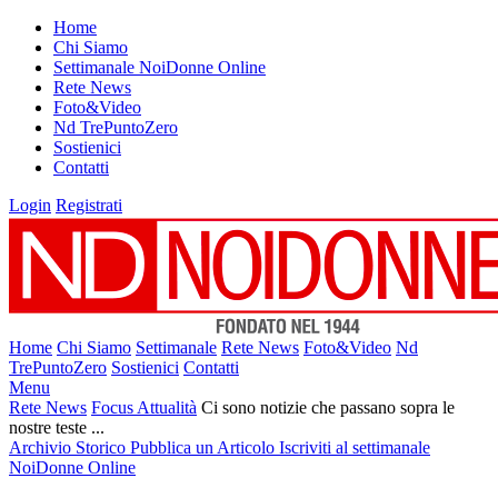
Home
Chi Siamo
Settimanale NoiDonne Online
Rete News
Foto&Video
Nd TrePuntoZero
Sostienici
Contatti
Login
Registrati
Home
Chi Siamo
Settimanale
Rete News
Foto&Video
Nd
TrePuntoZero
Sostienici
Contatti
Menu
Rete News
Focus Attualità
Ci sono notizie che passano sopra le
nostre teste ...
Archivio Storico
Pubblica un Articolo
Iscriviti al settimanale
NoiDonne Online