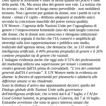
Dare spazio al femminile e usare la stessa qualità del
potere
è base
della parità. Ok. Ma senza idea del genere non vale. La notizia che
ho trovato - tra l’altro nel luogo meno prevedibile - non mobiliterà
nessuno. Non i governi pur guidati da donne, non i partiti in cui le
donne - ormai s’è capito - debbono adeguarsi al modello unico
secondo la concezione maschile del potere (senza qualità).
UN Women
- l’agenzia delle Nazioni Unite per l’uguaglianza di
genere e l’empowerment femminile (uno dei tanti luoghi concessi
alle donne, che le donne non conoscono e ritengono istituzional-
burocratico) segnala il rischio che l’IA conservi e amplifichi gli
stereotipi sulla loro rappresentazione e pubblica uno studio,
realizzato dall’agenzia stessa, che denuncia che,
su 133 sistemi di
intelligenza artificiale, il 44% presenta pregiudizi di genere e il 26%
contiene pregiudizi sia di genere che razziali
.
L’indagine evidenzia anche che oggi solo il 51% dei professionisti
del marketing utilizza una supervisione per testare i contenuti
creativi generati dall'IA prima di convalidarli.
“L’era dei contenuti
generati dall'IA è arrivata”
. E
UN Women
mette in evidenza un
allarme:
la finestra di opportunità per plasmarla e adattarla alle
differenze umane si sta chiudendo
.
Sono in dirittura d’arrivo due appuntamenti decisivi: quello del
Dialogo globale delle Nazioni Unite sulla governance
dell'intelligenza artificiale
, che si terrà dal 6 al 7 luglio, e l’
AI for
Good Global Summit
, in programma a Ginevra, dal 7 al 10 luglio.
Entrambe avvertono che sono in gioco interessi umani che