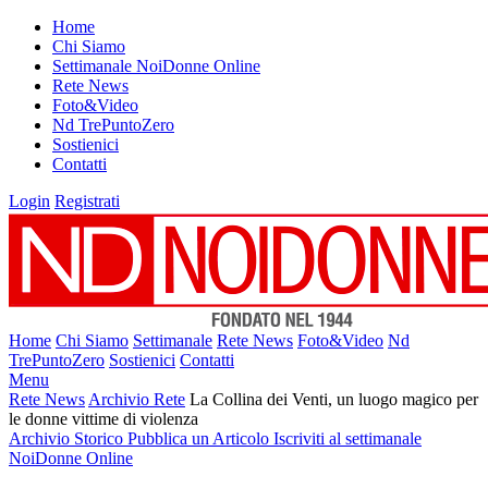
Home
Chi Siamo
Settimanale NoiDonne Online
Rete News
Foto&Video
Nd TrePuntoZero
Sostienici
Contatti
Login
Registrati
Home
Chi Siamo
Settimanale
Rete News
Foto&Video
Nd
TrePuntoZero
Sostienici
Contatti
Menu
Rete News
Archivio Rete
La Collina dei Venti, un luogo magico per
le donne vittime di violenza
Archivio Storico
Pubblica un Articolo
Iscriviti al settimanale
NoiDonne Online