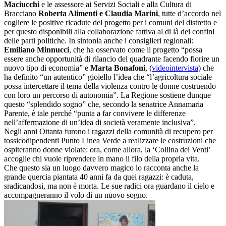
Maciucchi
e le assessore ai Servizi Sociali e alla Cultura di
Bracciano
Roberta Alimenti e Claudia Marini
, tutte d’accordo nel
cogliere le positive ricadute del progetto per i comuni del distretto e
per questo disponibili alla collaborazione fattiva al di là dei confini
delle parti politiche. In sintonia anche i consiglieri regionali:
Emiliano Minnucci
, che ha osservato come il progetto “possa
essere anche opportunità di rilancio del quadrante facendo fiorire un
nuovo tipo di economia” e
Marta Bonafoni
, (
videointervista
) che
ha definito “un autentico” gioiello l’idea che “l’agricoltura sociale
possa intercettare il tema della violenza contro le donne costruendo
con loro un percorso di autonomia”. La Regione sostiene dunque
questo “splendido sogno” che, secondo la senatrice Annamaria
Parente, è tale perché “punta a far convivere le differenze
nell’affermazione di un’idea di società veramente inclusiva”.
Negli anni Ottanta furono i ragazzi della comunità di recupero per
tossicodipendenti Punto Linea Verde a realizzare le costruzioni che
ospiteranno donne violate: ora, come allora, la ‘Collina dei Venti’
accoglie chi vuole riprendere in mano il filo della propria vita.
Che questo sia un luogo davvero magico lo racconta anche la
grande quercia piantata 40 anni fa da quei ragazzi: è caduta,
sradicandosi, ma non è morta. Le sue radici ora guardano il cielo e
accompagneranno il volo di un nuovo sogno.