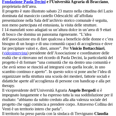
Fondazione Paola Decini
e l’Università Agraria di Bracciano
,
proprietaria dell’area.
Il progetto è stato illustrato sabato 23 marzo nella cittadina del Lazio
dominata dal massiccio castello Odescalchi: all’affollata
presentazione nella Sala dell’archivio storico comunale è seguita,
non meno partecipata ed entusiasta, la visita delle strutture.
I 14 manufatti sono adagiati su un’altura dolce in un’area di 9 ettari
di bosco che domina un panorama rigenerante. “L’idea
dell’associazione era di fare qualcosa a beneficio delle donne e c’era
bisogno di un luogo e di una comunità capaci di accoglienza e dove
far precipitare valori e, direi, amore”. Per
Vinicio Bottacchiari
,
(
videointervista
) presidente dell’Associazione e coordinatore delle
realtà che si ritrovano nel ricordo di Paola Decini, la particolarità del
progetto è di formare “una comunità che sta dentro una comunità e
che avrà senso se riuscirà ad integrarsi con quella locale, in uno
scambio continuo e aperto”. In questo solco si pone anche l’idea di
organizzare nella struttura una scuola dei mestieri, fattorie sociali e
didattiche aperte all’accoglienza di persone con handicap e alla pet
therapy.
Il vicepresidente dell’Università Agraria
Angelo Bergodi
si è
impegnato lungamente e ha espresso tutta la sua soddisfazione per il
risultato: “abbiamo da subito creduto alla alta valenza sociale del
progetto che oggi comincia a prendere corpo. Attraverso Collina dei
Venti è un territorio intero che parla”.
Il territorio ha preso parola con la sindaca di Trevignano
Claudia