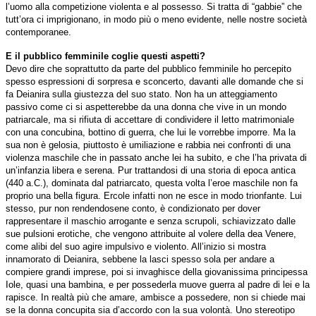
l’uomo alla competizione violenta e al possesso. Si tratta di “gabbie” che
tutt’ora ci imprigionano, in modo più o meno evidente, nelle nostre società
contemporanee.
E il pubblico femminile coglie questi aspetti?
Devo dire che soprattutto da parte del pubblico femminile ho percepito
spesso espressioni di sorpresa e sconcerto, davanti alle domande che si
fa Deianira sulla giustezza del suo stato. Non ha un atteggiamento
passivo come ci si aspetterebbe da una donna che vive in un mondo
patriarcale, ma si rifiuta di accettare di condividere il letto matrimoniale
con una concubina, bottino di guerra, che lui le vorrebbe imporre. Ma la
sua non è gelosia, piuttosto è umiliazione e rabbia nei confronti di una
violenza maschile che in passato anche lei ha subito, e che l’ha privata di
un’infanzia libera e serena. Pur trattandosi di una storia di epoca antica
(440 a.C.), dominata dal patriarcato, questa volta l’eroe maschile non fa
proprio una bella figura.
Ercole infatti non ne esce in modo trionfante. Lui
stesso, pur non rendendosene conto, è condizionato per dover
rappresentare il maschio arrogante e senza scrupoli, schiavizzato dalle
sue pulsioni erotiche, che vengono attribuite al volere della dea Venere,
come alibi del suo agire impulsivo e violento. All’inizio si mostra
innamorato di Deianira, sebbene la lasci spesso sola per andare a
compiere grandi imprese, poi si invaghisce della giovanissima principessa
Iole, quasi una bambina, e per possederla muove guerra al padre di lei e la
rapisce. In realtà più che amare, ambisce a possedere, non si chiede mai
se la donna concupita sia d’accordo con la sua volontà. Uno stereotipo