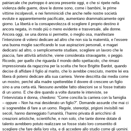
patriarcale che purtroppo è ancora presente oggi, e che si ripete nella
violenza delle guerre, dove le donne sono, come i bambini, le prime
vittime incolpevoli, e nei femminicidi che anche nelle nostre società
evolute e apparentemente pacificate, aumentano drammaticamente ogni
giorno. La libertà e la consapevolezza di scegliere il proprio destino è
ancora negata, in modo più o meno evidente e trasversale, alle donne.
Ancora oggi, se una donna si permette, o meglio osa, manifestare
l’intenzione di volersi dedicare ad altro che non sia la maternità, e l’essere
una buona moglie sacrificando le sue aspirazioni personali, e magari
dedicarsi ad altro, o semplicemente studiare, scegliere un lavoro che le
piaccia, fare attività artistiche, viene considerata stravagante, o peggio.
Ricordo, per quello che riguarda il mondo dello spettacolo, che rimasi
impressionata da ragazzina per la scelta che fece Brigitte Bardot, quando
decise di affidare il figlio al marito, che lo avrebbe cresciuto, mentre lei era
libera di potersi dedicare alla sua carriera. Venne descritta dai media come
un mostro, perché alla madre spetterebbe il dovere di crescere un figlio
sino a una certa età. Nessuno avrebbe fatto obiezioni se si fosse trattato
di un uomo. E che dire quando a volte durante le interviste, se
l’intervistata è donna, chiedono: “Come concilia la carriera con la famiglia
– oppure – Non ha mai desiderato un figlio?”. Domande assurde che mai ci
si sognerebbe di fare a un uomo.
Regole, stereotipi, prigioni invisibili nei
secoli, hanno danneggiato l’umanità, l’hanno privata di arricchirsi di
creazioni artistiche, scientifiche, e non solo, che tante donne dotate di
talento avrebbero potuto realizzare se fosse stato loro consentito di
scegliere che fare della loro vita, e di accedere allo studio come gli uomini.