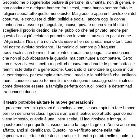
Secondo me bisognerebbe parlare di persone, di umanità, non di generi, e
non continuare a erigere barriere fra i sessi, come hanno sempre fatto le
religioni soprattutto quelle monoteiste. Malgrado le apparenti evoluzioni del
costume, le conquiste di diritti politici e sociali, ancora oggi le donne
continuano a essere perseguitate, uccise, private di una vera libertà di
scegliere il proprio destino, sia nel pubblico che nel privato, anche per
questo.I casi più eclatanti per noi sono le varie situazioni in paesi come
l’Afganistan, l’Iran, ma non c’è da essere fieri se si esaminano tanti casi
nel nostro evoluto occidente. I femminicidi sempre più frequenti,
trasversali sia in termini di ambienti culturali che geograficici insegnano
che non si può abbassare la guardia, ma continuare a combattere. Certo
con mezzi diversi rispetto a quelli che usavamo durante le prime battaglie
femministe della mia generazione. Cercando di smontare le gabbie in cui
ci costringono, per esempio attraverso i media e le pubblicità che umiliano
mercificandolo il corpo femminile, o contengono messaggi subliminali su
come dovrebbe essere la famiglia perfetta con ruoli precisi e determinati
tra uomini e donne.
Il teatro potrebbe aiutare le nuove generazioni?
Il problema per i più giovani è l’omologazione, l’essere spinti a fare branco
per non sentirsi esclusi. I giovani amano il teatro, soprattutto quando non
viene imposto, quando è una libera scelta. Li incuriosisce e intriga, e
questo anche per quello classico, come la tragedia greca. Non si annoiano
affatto, anzi si identificano. Questo l’ho verificato anche nella mia
esperienza di lettrice di testi nelle scuole. Il teatro portato nelle scuole fa