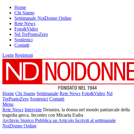
Home
Chi Siamo
Settimanale NoiDonne Online
Rete News
Foto&Video
Nd TrePuntoZero
Sostienici
Contatti
Login
Registrati
Home
Chi Siamo
Settimanale
Rete News
Foto&Video
Nd
TrePuntoZero
Sostienici
Contatti
Menu
Rete News
Interviste
Deianira, la donna nel mondo patriarcale della
tragedia greca. Incontro con Micaela Esdra
Archivio Storico
Pubblica un Articolo
Iscriviti al settimanale
NoiDonne Online