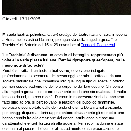
Giovedi, 13/11/2025
Micaela Esdra
, poliedrica
enfant prodige
del teatro italiano, sarà in scena
a Roma nelle vesti di Deianira, protagonista della tragedia greca “Le
Trachinie” di Sofocle dal 15 al 23 novembre al
Teatro di Documenti
.
'Le Trachinie' è diventato un cavallo di battaglia, rappresentato più
volte e in varie piazze italiane. Perché riproporre quest’opera, tra le
meno note di Sofocle?
Perché si tratta di un testo attualissimo, dove viene indagato
profondamente lo scontento dei personaggi femminili, soffocati da una
società patriarcale che impedisce loro qualunque tipo di scelta. Soffrono
per non essere padrone né del loro corpo né del loro destino. Chi pensa
alla tragedia greca spesso erroneamente crede che sia qualcosa di molto
lontano da noi, ma non è così. Durante le rappresentazioni che abbiamo
fatto sino ad ora, si percepivano le reazioni del pubblico femminile,
sorpreso e sconcertato dalle domande che si fa Deianira nella vicenda. I
personaggi di questa storia rappresentano chiaramente gli stereotipi che
hanno contribuito alla creazione dei generi, attribuendo a ciascuno
caratteristiche e ruoli funzionali alla società. Nei secoli la donna è stata
destinata al piacere dell’uomo, all’accudimento e alla procreazione, e