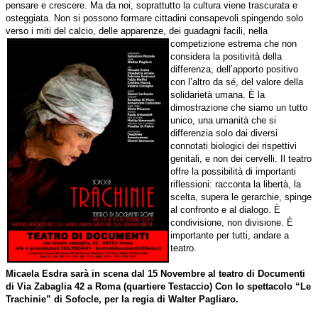
pensare e crescere. Ma da noi, soprattutto la cultura viene trascurata e
osteggiata. Non si possono formare cittadini consapevoli spingendo solo
verso i miti del calcio, delle apparenze, dei guadagni
facili, nella
competizione estrema che non
considera la positività della
differenza, dell’apporto positivo
con l’altro da sé, del valore della
solidarietà umana. È la
dimostrazione che siamo un tutto
unico, una umanità che si
differenzia solo dai diversi
connotati biologici dei rispettivi
genitali, e non dei cervelli. Il teatro
offre la possibilità di importanti
riflessioni: racconta la libertà, la
scelta, supera le gerarchie, spinge
al confronto e al dialogo. È
condivisione, non divisione. È
importante per tutti, andare a
teatro.
Micaela Esdra sarà in scena dal 15 Novembre al teatro di Documenti
di Via Zabaglia 42 a Roma (quartiere Testaccio) Con lo spettacolo “Le
Trachinie” di Sofocle, per la regia di Walter Pagliaro.