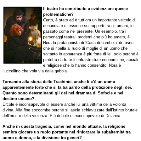
Il teatro ha contribuito a evidenziare queste
problematiche?
Certo, è stato ed è tutt’ora un importante veicolo di
denuncia e riflessione sui rapporti tra gli umani, in
passato come nel presente. Un esempio, tra i
personaggi teatrali moderni che più ho amato, è
Nora la protagonista di ‘Casa di bambola’ di Ibsen,
che si ribella al ruolo di moglie di un uomo che
soltanto in apparenza è più forte di lei, solo perché è
protetto da tutte le infrastrutture economiche, sociali
e religiose che lo hanno consentito. Nora è
l’uccellino che vola via dalla gabbia.
Tornando alla storia delle Trachinie, anche li c’è un uomo
apparentemente forte che si fa baluardo della protezione degli dei.
Quanto sono determinanti gli dei nel dramma di Sofocle e nel
destino umano?
Ercole è inconsapevole di essere anche lui una vittima della volontà
divina. Alla fine soccombe perché si lascia schiavizzare dall’istinto brutale
dell’eros e della violenza. Più debole e inconsapevole di Deianira.
Anche in questa tragedia, come nel mondo attuale, la religione
sembra giocare un ruolo portante nel rinforzare la subalternità tra
uomo e donna, e la divisione tra generi?