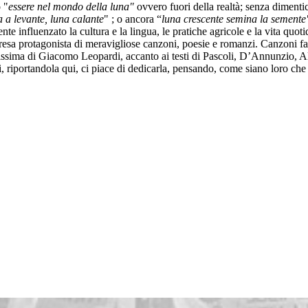
o "
essere nel mondo della luna"
ovvero fuori della realtà; senza dimentic
 a levante, luna calante
" ; o ancora “
luna crescente semina la semente
nte influenzato la cultura e la lingua, le pratiche agricole e la vita q
resa protagonista di meravigliose canzoni, poesie e romanzi. Canzoni 
issima di Giacomo Leopardi, accanto ai testi di Pascoli, D’Annunzio, Ald
ui, riportandola qui, ci piace di dedicarla, pensando, come siano loro ch