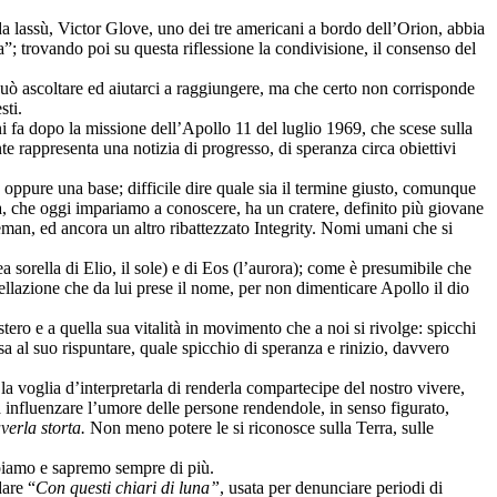
a lassù, Victor Glove, uno dei tre americani a bordo dell’Orion, abbia
”; trovando poi su questa riflessione la condivisione, il consenso del
può ascoltare ed aiutarci a raggiungere, ma che certo non corrisponde
sti.
i fa dopo la missione dell’Apollo 11 del luglio 1969, che scese sulla
nte rappresenta una notizia di progresso, di speranza circa obiettivi
oppure una base; difficile dire quale sia il termine giusto, comunque
sa, che oggi impariamo a conoscere, ha un cratere, definito più giovane
eman, ed ancora un altro ribattezzato Integrity. Nomi umani che si
sorella di Elio, il sole) e di Eos (l’aurora); come è presumibile che
ellazione che da lui prese il nome, per non dimenticare Apollo il dio
tero e a quella sua vitalità in movimento che a noi si rivolge: spicchi
esa al suo rispuntare, quale spicchio di speranza e rinizio, davvero
a voglia d’interpretarla di renderla compartecipe del nostro vivere,
bra influenzare l’umore delle persone rendendole, in senso figurato,
averla storta.
Non meno potere le si riconosce sulla Terra, sulle
appiamo e sapremo sempre di più.
dare “
Con questi chiari di luna”
, usata per denunciare periodi di