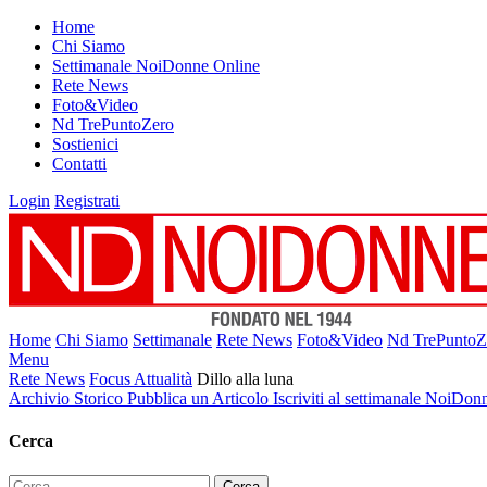
Home
Chi Siamo
Settimanale NoiDonne Online
Rete News
Foto&Video
Nd TrePuntoZero
Sostienici
Contatti
Login
Registrati
Home
Chi Siamo
Settimanale
Rete News
Foto&Video
Nd TrePuntoZ
Menu
Rete News
Focus Attualità
Dillo alla luna
Archivio Storico
Pubblica un Articolo
Iscriviti al settimanale NoiDon
Cerca