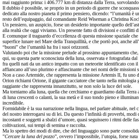
mai raggiunto prima: i 406.777 km di distanza dalla Terra, sorvolando d
Il dubbio è possibile, se proprio in un periodo di guerre che sconquas
dedicato alla nostro pianeta il primo pensiero, dicendo: “l’umanità è 
resto dell’equipaggio, dal comandante Reid Wiseman a Christina Koch
Un pensiero, un auspicio, forse un desiderio importante quello dell’as
alla realtà che oggi viviamo. Un presente fatto di divisioni e conflitti di
E comunque il traguardo d’eccellenza di questa missione spaziale che h
superfice lunare nel Mare della Tranquillità, e che portò poi, anche all’
“buoni” che l’umanità ha fra i suoi orizzonti.
Valutando poi che la missione prelude al prossimo appuntamento che, n
qui, su questa parte sconosciuta della luna, osservata e fotografata da
fra quelli nati da un antico impatto con un meteorite identificato con
affiancano all’uso plurimo e affascinante che nei nomi delle missioni st
Non a caso Artemide, che rappresenta la missione Artemis II, fu uno dei
Orion richiami Orione, il gigante cacciatore che tanto nella mitologia 
raggiante che rappresenta innanzitutto, se non solo la luce del sole.
Ma torniamo alla luna, quella che cerchiamo e guardiamo dalla Terra alz
di luna crescenti o calanti, la sua metà e il suo tondo pieno e illuminan
incredibile.
Formidabile è la sua narrazione nella lingua, nel parlare abituale, nel
del nostro interrogarsi su di lei. Da questo l’infinità di proverbi, modi
incostanti e soggetti a sbalzi d’umore, quasi seguissero i ritmi delle fas
coltivazioni, sui tempi di semina e raccolta.
Ma lo spettro dei modi di dire, che del linguaggio sono parte consolida
”
Cercare la luna del pozzo
”, ovvero l’impossibile, l’utopia, forse nat