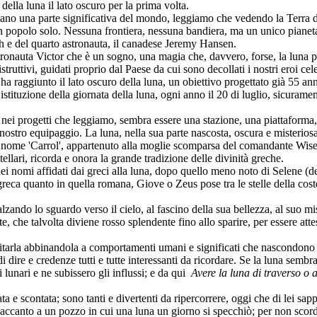
ella luna il lato oscuro per la prima volta.
sano una parte significativa del mondo, leggiamo che vedendo la Terra d
un popolo solo. Nessuna frontiera, nessuna bandiera, ma un unico pianeta
 e del quarto astronauta, il canadese Jeremy Hansen.
tronauta Victor che è un sogno, una magia che, davvero, forse, la luna 
struttivi, guidati proprio dal Paese da cui sono decollati i nostri eroi cele
a raggiunto il lato oscuro della luna, un obiettivo progettato già 55 ann
istituzione della giornata della luna, ogni anno il 20 di luglio, sicurame
ei progetti che leggiamo, sembra essere una stazione, una piattaforma, 
l nostro equipaggio. La luna, nella sua parte nascosta, oscura e misterio
 il nome 'Carrol', appartenuto alla moglie scomparsa del comandante Wis
ellari, ricorda e onora la grande tradizione delle divinità greche.
 nomi affidati dai greci alla luna, dopo quello meno noto di Selene (dea 
greca quanto in quella romana, Giove o Zeus pose tra le stelle della cost
ando lo sguardo verso il cielo, al fascino della sua bellezza, al suo mis
te, che talvolta diviene rosso splendente fino allo sparire, per essere att
 citarla abbinandola a comportamenti umani e significati che nascondono l
 di dire e credenze tutti e tutte interessanti da ricordare. Se la luna sem
i lunari e ne subissero gli influssi; e da qui
Avere la luna di traverso o 
ta e scontata; sono tanti e divertenti da ripercorrere, oggi che di lei s
a accanto a un pozzo in cui una luna un giorno si specchiò; per non scor