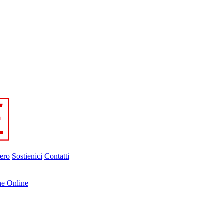
ero
Sostienici
Contatti
ne Online