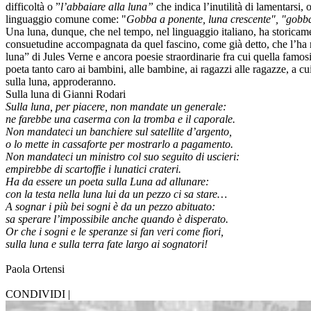
difficoltà o ”
l’abbaiare alla luna”
che indica l’inutilità di lamentarsi, 
linguaggio comune come: "
Gobba a ponente, luna crescente", "gobba
Una luna, dunque, che nel tempo, nel linguaggio italiano, ha storicame
consuetudine accompagnata da quel fascino, come già detto, che l’ha 
luna” di Jules Verne e ancora poesie straordinarie fra cui quella famos
poeta tanto caro ai bambini, alle bambine, ai ragazzi alle ragazze, a c
sulla luna, approderanno.
Sulla luna di Gianni Rodari
Sulla luna, per piacere, non mandate un generale:
ne farebbe una caserma con la tromba e il caporale.
Non mandateci un banchiere sul satellite d’argento,
o lo mette in cassaforte per mostrarlo a pagamento.
Non mandateci un ministro col suo seguito di uscieri:
empirebbe di scartoffie i lunatici crateri.
Ha da essere un poeta sulla Luna ad allunare:
con la testa nella luna lui da un pezzo ci sa stare…
A sognar i più bei sogni è da un pezzo abituato:
sa sperare l’impossibile anche quando è disperato.
Or che i sogni e le speranze si fan veri come fiori,
sulla luna e sulla terra fate largo ai sognatori!
Paola Ortensi
CONDIVIDI |