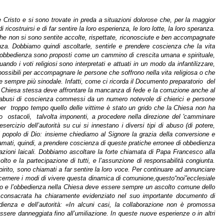
e Cristo e si sono trovate in preda a situazioni dolorose che, per la maggior
costruirsi e di far sentire la loro esperienza, le loro lotte, la loro speranza.
 che non si sono sentite accolte, rispettate, riconosciute e ben accompagnate
a. Dobbiamo quindi ascoltarle, sentirle e prendere coscienza che la vita
tà e obbedienza sono proposti come un cammino di crescita umana e spirituale,
ndo i voti religiosi sono interpretati e attuati in un modo da infantilizzare,
e possibili per accompagnare le persone che soffrono nella vita religiosa o che
le sempre più sinodale. Infatti, come ci ricorda il Documento preparatorio
del
Chiesa stessa deve affrontare la mancanza di fede e la corruzione anche al
 e abusi di coscienza commessi da un numero notevole di chierici e persone
 per
troppo tempo quello delle vittime è stato un grido che la Chiesa non ha
no
ostacoli,
talvolta imponenti, a procedere nella direzione del 'camminare
ercizio dell’autorità su cui si innestano i diversi tipi di abuso (di potere,
el popolo di Dio: insieme chiediamo al Signore la grazia della conversione e
hiamati, quindi, a prendere coscienza di queste pratiche erronee di obbedienza
azioni laicali. Dobbiamo ascoltare la forte chiamata di Papa Francesco alla
lto e la partecipazione di tutti, e l’assunzione di responsabilità congiunta.
pirito, sono chiamati a far sentire la loro voce. Per continuare ad annunciare
iscernere i modi di vivere questa dinamica di comunione,questo“noi”ecclesiale
ognuno e l’obbedienza nella Chiesa deve essere sempre un ascolto comune dello
ta consacrata ha chiaramente evidenziato nel suo importante documento di
dienza e dell’autorità: «In alcuni casi, la collaborazione non è promossa
sere danneggiata fino all’umiliazione. In queste nuove esperienze o in altri