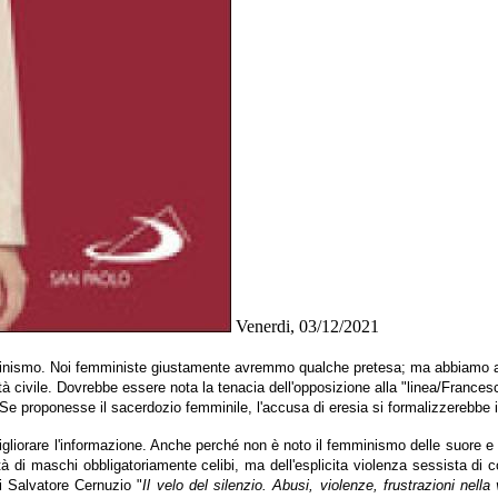
Venerdi, 03/12/2021
mminismo. Noi femministe giustamente avremmo qualche pretesa; ma abbiamo a
età civile. Dovrebbe essere nota la tenacia dell'opposizione alla "linea/Frances
 Se proponesse il sacerdozio femminile, l'accusa di eresia si formalizzerebbe 
iorare l'informazione. Anche perché non è noto il femminismo delle suore e con
tà di maschi obbligatoriamente celibi, ma dell'esplicita violenza sessista di 
i Salvatore Cernuzio "
Il velo del silenzio. Abusi, violenze, frustrazioni nella