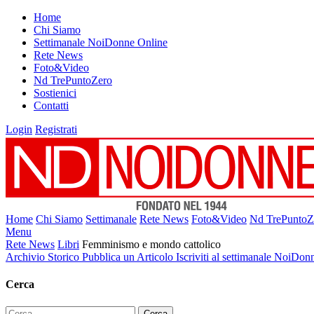
Home
Chi Siamo
Settimanale NoiDonne Online
Rete News
Foto&Video
Nd TrePuntoZero
Sostienici
Contatti
Login
Registrati
Home
Chi Siamo
Settimanale
Rete News
Foto&Video
Nd TrePuntoZ
Menu
Rete News
Libri
Femminismo e mondo cattolico
Archivio Storico
Pubblica un Articolo
Iscriviti al settimanale NoiDon
Cerca