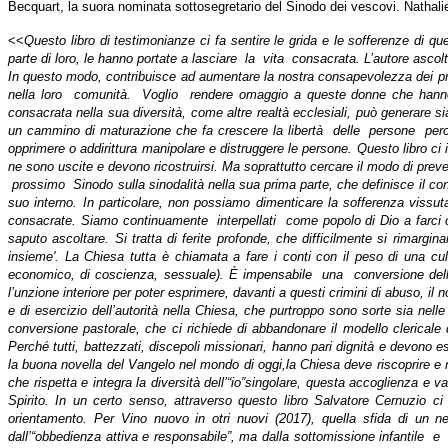
Becquart, la suora nominata sottosegretario del Sinodo dei vescovi. Nathali
<<
Questo libro di testimonianze ci fa sentire le grida e le sofferenze di 
parte di loro, le hanno portate a lasciare
la
vita
consacrata. L’autore ascolta
In questo modo, contribuisce ad aumentare la nostra consapevolezza dei probl
nella loro
comunità.
Voglio
rendere omaggio a queste donne che hanno c
consacrata nella sua diversità, come altre realtà ecclesiali, può generare s
un cammino di maturazione che fa crescere la libertà
delle
persone
perc
opprimere o addirittura manipolare e distruggere le persone. Questo libro ci i
ne sono uscite e devono ricostruirsi. Ma soprattutto cercare il modo di preve
prossimo
Sinodo sulla sinodalità nella sua prima parte, che definisce il co
suo interno. In particolare, non possiamo dimenticare la sofferenza vissu
consacrate. Siamo continuamente
interpellati
come popolo di Dio a farci ca
saputo ascoltare. Si tratta di ferite profonde, che difficilmente si rimar
insieme'. La Chiesa tutta è chiamata a fare i conti con il peso di una cultu
economico, di coscienza, sessuale). È impensabile
una
conversione del
l’unzione interiore per poter esprimere, davanti a questi crimini di abuso, i
e di esercizio dell’autorità nella Chiesa, che purtroppo sono sorte sia ne
conversione pastorale, che ci richiede di abbandonare il modello clericale d
Perché tutti, battezzati, discepoli missionari, hanno pari dignità e devono 
la buona novella del Vangelo nel mondo di oggi,la Chiesa deve riscoprire e m
che rispetta e integra la diversità dell’“io”singolare, questa accoglienza e
Spirito. In un certo senso, attraverso questo libro Salvatore Cernuzio 
orientamento. Per Vino nuovo in otri nuovi (2017), quella sfida di un ne
dall’“obbedienza attiva e responsabile”, ma dalla sottomissione infantile
e