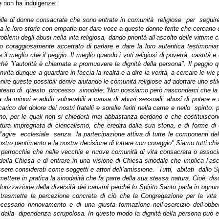
e non ha indulgenze:
quelle di donne consacrate che sono entrate in comunità
religiose
per
seguir
 le loro storie con empatia per dare voce a queste donne ferite che cercano di ri
emi degli abusi nella vita religiosa, dando priorità all’ascolto delle vittime
oraggiosamente accettato di parlare e dare la loro autentica testimonianz
ia il meglio che il peggio. Il meglio quando i voti religiosi di povertà, casti
hé "l’autorità è chiamata a promuovere la dignità della persona". Il peggio qua
nvita dunque a guardare in faccia la realtà e a dire la verità, a cercare le vi
nire queste possibili derive aiutando le comunità religiose ad adottare uno sti
ntesto di
questo
processo
sinodale: 'Non possiamo però nasconderci che la 
ta da minori e adulti vulnerabili a causa di abusi sessuali, abusi di potere
rico del dolore dei nostri fratelli e sorelle feriti nella carne e nello
spirito:
ginano, per le quali non si chiederà mai abbastanza perdono e che costituisco
ra impregnata di clericalismo, che eredita dalla sua storia, e di forme di es
l’agire
ecclesiale
senza
la partecipazione attiva di tutte le componenti d
l nostro pentimento e la nostra decisione di lottare con coraggio".Siamo tutti c
lle parrocchie che nelle vecchie e nuove comunità di vita consacrata o associ
ella Chiesa e di entrare in una visione di Chiesa sinodale che implica l’asco
essere considerati come soggetti e attori dell’amissione.
Tutti,
abitati
dallo S
ettere in pratica la sinodalità che fa parte della sua stessa natura. Cioè, d
 valorizzazione della diversità dei carismi perché lo Spirito Santo parla in 
ci trasmette la percezione concreta di ciò che la Congregazione per la vi
cessario rinnovamento e di una giusta formazione nell’esercizio dell’obbe
dalla
dipendenza scrupolosa. In questo modo la dignità della persona può es