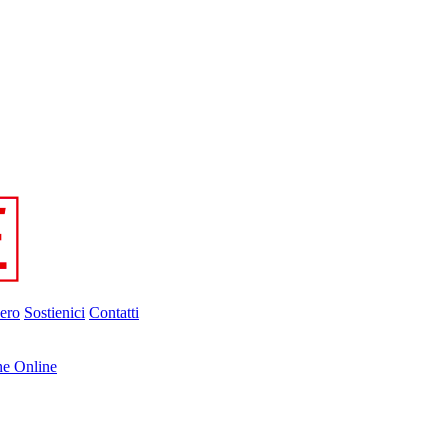
ero
Sostienici
Contatti
ne Online