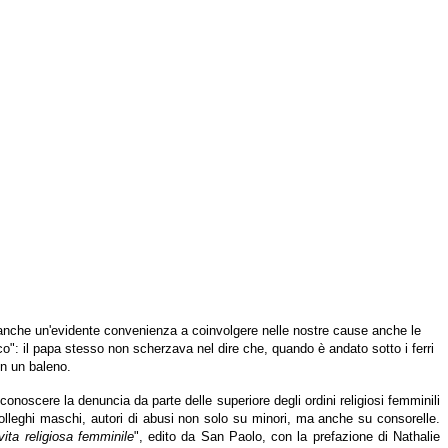
nche un'evidente convenienza a coinvolgere nelle nostre cause anche le
co": il papa stesso non scherzava nel dire che, quando è andato sotto i ferri
in un baleno.
oscere la denuncia da parte delle superiore degli ordini religiosi femminili
colleghi maschi, autori di abusi non solo su minori, ma anche su consorelle.
 vita religiosa femminile
", edito da San Paolo, con la prefazione di Nathalie