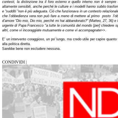
contesti, la distinzione tra il foro esterno e quello interno non è sempre
altamente sensibili, anche perché le culture e i modelli hanno subito trasfor
e “sudditi ”non è più adeguata. Ciò che funzionava in un contesto relazionale
che l’obbedienza vera non può fare a meno di mettere al primo
posto
l’o
d’amore “Dio mio, Dio mio, perché mi hai abbandonato?” (Matteo, 27, 36) e i
urgente di Papa Francesco "a tutte le comunità del mondo [per] chiedere s
altri, come vi incoraggiate mutuamente e come vi accompagnate
>>.
E' un intervento coraggioso, un po' lungo, ma credo utile per capire quanto 
alla politica diretta.
Sarebbe bene non escludere nessuna.
CONDIVIDI |