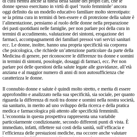
di cura rientra anche la tutela della salute dei propri cari, che le
donne spesso esercitano in virtù di quel ‘ruolo femminile’ ancora
oggi definito da un modello educativo familiare molto stereotipato:
se la prima cura in termini di ben-essere e di protezione della salute è
l’alimentazione, pensiamo al ruolo delle donne nella preparazione
dei pasti quotidiani nelle famiglie, per non parlare poi della cura in
termini di accudimento, valutazione dei sintomi, erogazione dei
farmaci, accompagnamenti dei familiari pressoi vari servizi sanitari
ecc. Le donne, inoltre, hanno una propria specificità sia corporea
che psicologica, che richiede un’attenzione particolare da parte della
Medicina di genere, per riconoscere le differenze tra donne e uomini
in termini di sintomi, posologie, dosaggi di farmaci, ecc. Per non
parlare poi delle questioni della salute legate alle gravidanze, all’età
anziana e al maggior numero di anni di non autosufficienza che
caratterizza le donne.
Il connubio donne e salute è quindi molto stretto, e merita di essere
approfondito e analizzato nella sua specificità, sia sociale, per quanto
riguarda la differenza di ruoli tra donne e uomini nella nostra società,
sia sanitario, in merito ad uno sviluppo della ricerca e della pratica
medica e farmacologica più attento alle specificità femminili.
L’economia in questa prospettiva rappresenta una variabile
particolarmente condizionante, secondo differenti punti di vista. È
immediato, infatti, riflettere sui costi della sanità, sull’efficacia e
l’efficienza delle prestazioni mediche, ma occorre anche valutare