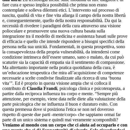
fare cura e spesso implica possibilità che prima non erano
contemplate e solleva dilemmi etici. L’intervento sul processo di
nascita, qualità di vita e fine vita allarga il campo della nostra libertà
e, conseguentemente, quello della nostra responsabilità. Da qui la
necessità di rivedere i paradigmi della cura attraverso una visione
polioculare e promuovere una nuova cultura basata sulla
integrazione tra il modello di medicina e assistenza basati sulle prove
di efficacia e quello che intende rispondere a bisogni specifici della
persona nella sua unicità. Fondamentali, in questa prospettiva, sono
la consapevolezza della propria vulnerabilità, da intendersi come
condizione intrinseca dell’essere umano, sano o malato, da cui può
scaturire sia la capacità di empatia sia il sentimento di compassione.
Ma altrettanto importante nella pratica quotidiana della cura, è
un’educazione terapeutica che mira all’acquisizione di competenze
necessarie a scelte condivise finalizzate alla ricerca di una ‘buona
vita’”. Ed è proprio in questa visione ampia che si colloca il
contributo di
Claudia Frandi
, psicologa clinica e psicoterapeuta, a
partire dalla reciproca influenza tra corpo e mente. “Sempre più
attenzione, per esempio, viene data nelle diete alla valutazione della
parte psicologica che ne influenza il buon e duraturo esito. Con
questa premessa dove si posiziona l'etica se non nel doveroso
rispetto di queste due parti -mente/corpo- che sappiamo ormai far
parte di un unico sistema e quindi mai veramente scomponibili?
Veniamo al mondo con un corpo che ci aiuta ad occuparlo e con