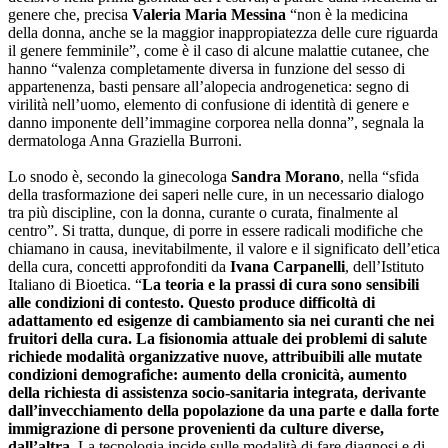
genere che, precisa
Valeria Maria Messina
“non è la medicina
della donna, anche se la maggior inappropiatezza delle cure riguarda
il genere femminile”, come è il caso di alcune malattie cutanee, che
hanno “valenza completamente diversa in funzione del sesso di
appartenenza, basti pensare all’alopecia androgenetica: segno di
virilità nell’uomo, elemento di confusione di identità di genere e
danno imponente dell’immagine corporea nella donna”, segnala la
dermatologa Anna Graziella Burroni.
Lo snodo è, secondo la ginecologa
Sandra Morano
, nella “sfida
della trasformazione dei saperi nelle cure, in un necessario dialogo
tra più discipline, con la donna, curante o curata, finalmente al
centro”. Si tratta, dunque, di porre in essere radicali modifiche che
chiamano in causa, inevitabilmente, il valore e il significato dell’etica
della cura, concetti approfonditi da
Ivana Carpanelli
, dell’Istituto
Italiano di Bioetica. “
La teoria e la prassi di cura sono sensibili
alle condizioni di contesto. Questo produce difficoltà di
adattamento ed esigenze di cambiamento sia nei curanti che nei
fruitori della cura. La fisionomia attuale dei problemi di salute
richiede modalità organizzative nuove, attribuibili alle mutate
condizioni demografiche: aumento della cronicità, aumento
della richiesta di assistenza socio-sanitaria integrata, derivante
dall’invecchiamento della popolazione da una parte e dalla forte
immigrazione di persone provenienti da culture diverse,
dall’altra.
La tecnologia incide sulle modalità di fare diagnosi e di