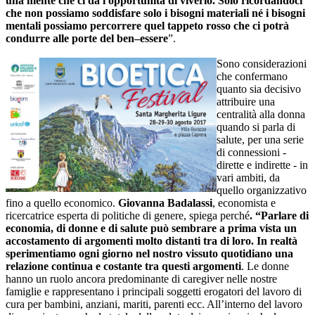
una mente che ci dà l'opportunità di viverlo. Solo ricordandoci
che non possiamo soddisfare solo i bisogni materiali né i bisogni
mentali possiamo percorrere quel tappeto rosso che ci potrà
condurre alle porte del ben–essere
”.
Sono considerazioni
che confermano
quanto sia decisivo
attribuire una
centralità alla donna
quando si parla di
salute, per una serie
di connessioni -
dirette e indirette - in
vari ambiti, da
quello organizzativo
fino a quello economico.
Giovanna Badalassi
, economista e
ricercatrice esperta di politiche di genere, spiega perché
. “Parlare di
economia, di donne e di salute può sembrare a prima vista un
accostamento di argomenti molto distanti tra di loro. In realtà
sperimentiamo ogni giorno nel nostro vissuto quotidiano una
relazione continua e costante tra questi argomenti
. Le donne
hanno un ruolo ancora predominante di caregiver nelle nostre
famiglie e rappresentano i principali soggetti erogatori del lavoro di
cura per bambini, anziani, mariti, parenti ecc. All’interno del lavoro