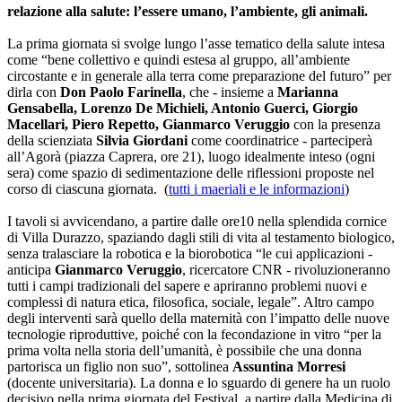
relazione alla salute: l’essere umano, l’ambiente, gli animali.
La prima giornata si svolge lungo l’asse tematico della salute intesa
come “bene collettivo e quindi estesa al gruppo, all’ambiente
circostante e in generale alla terra come preparazione del futuro” per
dirla con
Don Paolo Farinella
, che - insieme a
Marianna
Gensabella, Lorenzo De Michieli, Antonio Guerci, Giorgio
Macellari, Piero Repetto, Gianmarco Veruggio
con la presenza
della scienziata
Silvia Giordani
come coordinatrice - parteciperà
all’Agorà (piazza Caprera, ore 21), luogo idealmente inteso (ogni
sera) come spazio di sedimentazione delle riflessioni proposte nel
corso di ciascuna giornata. (
tutti i maeriali e le informazioni
)
I tavoli si avvicendano, a partire dalle ore10 nella splendida cornice
di Villa Durazzo, spaziando dagli stili di vita al testamento biologico,
senza tralasciare la robotica e la biorobotica “le cui applicazioni -
anticipa
Gianmarco Veruggio
, ricercatore CNR - rivoluzioneranno
tutti i campi tradizionali del sapere e apriranno problemi nuovi e
complessi di natura etica, filosofica, sociale, legale”. Altro campo
degli interventi sarà quello della maternità con l’impatto delle nuove
tecnologie riproduttive, poiché con la fecondazione in vitro “per la
prima volta nella storia dell’umanità, è possibile che una donna
partorisca un figlio non suo”, sottolinea
Assuntina Morresi
(docente universitaria). La donna e lo sguardo di genere ha un ruolo
decisivo nella prima giornata del Festival, a partire dalla Medicina di