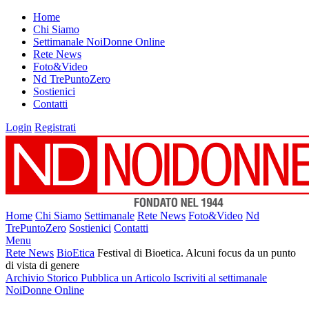
Home
Chi Siamo
Settimanale NoiDonne Online
Rete News
Foto&Video
Nd TrePuntoZero
Sostienici
Contatti
Login
Registrati
Home
Chi Siamo
Settimanale
Rete News
Foto&Video
Nd
TrePuntoZero
Sostienici
Contatti
Menu
Rete News
BioEtica
Festival di Bioetica. Alcuni focus da un punto
di vista di genere
Archivio Storico
Pubblica un Articolo
Iscriviti al settimanale
NoiDonne Online