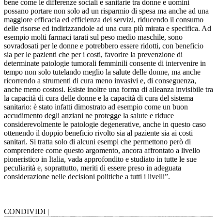
bene come le differenze sociali e sanitarie tra donne e uomini
possano portare non solo ad un risparmio di spesa ma anche ad una
maggiore efficacia ed efficienza dei servizi, riducendo il consumo
delle risorse ed indirizzandole ad una cura più mirata e specifica. Ad
esempio molti farmaci tarati sul peso medio maschile, sono
sovradosati per le donne e potrebbero essere ridotti, con beneficio
sia per le pazienti che per i costi, favorire la prevenzione di
determinate patologie tumorali femminili consente di intervenire in
tempo non solo tutelando meglio la salute delle donne, ma anche
ricorrendo a strumenti di cura meno invasivi e, di conseguenza,
anche meno costosi. Esiste inoltre una forma di alleanza invisibile tra
la capacità di cura delle donne e la capacità di cura del sistema
sanitario: è stato infatti dimostrato ad esempio come un buon
accudimento degli anziani ne protegge la salute e riduce
considerevolmente le patologie degenerative, anche in questo caso
ottenendo il doppio beneficio rivolto sia al paziente sia ai costi
sanitari. Si tratta solo di alcuni esempi che permettono però di
comprendere come questo argomento, ancora affrontato a livello
pioneristico in Italia, vada approfondito e studiato in tutte le sue
peculiarità e, soprattutto, meriti di essere preso in adeguata
considerazione nelle decisioni politiche a tutti i livelli”.
CONDIVIDI |