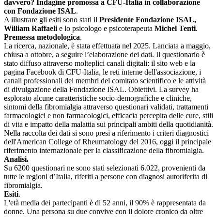
davvero? Indagine promossa a CFU-Italia in collaborazione
con Fondazione ISAL
.
A illustrare gli esiti sono stati il
Presidente Fondazione ISAL,
William Raffaeli
e lo psicologo e psicoterapeuta
Michel Tenti
.
Premessa metodologica
.
La ricerca, nazionale, è stata effettuata nel 2025. Lanciata a maggio,
chiusa a ottobre, a seguire l’elaborazione dei dati. Il questionario è
stato diffuso attraverso molteplici canali digitali: il sito web e la
pagina Facebook di CFU-Italia, le reti interne dell'associazione, i
canali professionali dei membri del comitato scientifico e le attività
di divulgazione della Fondazione ISAL. Obiettivi. La survey ha
esplorato alcune caratteristiche socio-demografiche e cliniche,
sintomi della fibromialgia attraverso questionari validati, trattamenti
farmacologici e non farmacologici, efficacia percepita delle cure, stili
di vita e impatto della malattia sui principali ambiti della quotidianità.
Nella raccolta dei dati si sono presi a riferimento i criteri diagnostici
dell'American College of Rheumatology del 2016, oggi il principale
riferimento internazionale per la classificazione della fibromialgia.
Analisi.
Su 6200 questionari ne sono stati selezionati 6.022, provenienti da
tutte le regioni d’Italia, riferiti a persone con diagnosi autoriferita di
fibromialgia.
Esiti
.
L'età media dei partecipanti è di 52 anni, il 90% è rappresentata da
donne. Una persona su due convive con il dolore cronico da oltre