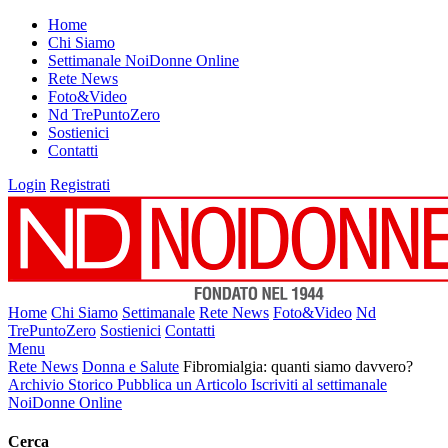
Home
Chi Siamo
Settimanale NoiDonne Online
Rete News
Foto&Video
Nd TrePuntoZero
Sostienici
Contatti
Login
Registrati
Home
Chi Siamo
Settimanale
Rete News
Foto&Video
Nd
TrePuntoZero
Sostienici
Contatti
Menu
Rete News
Donna e Salute
Fibromialgia: quanti siamo davvero?
Archivio Storico
Pubblica un Articolo
Iscriviti al settimanale
NoiDonne Online
Cerca