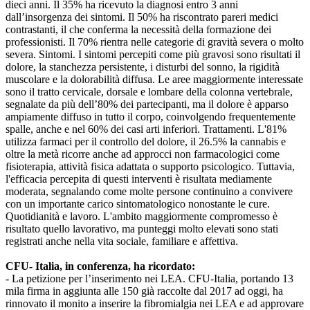
dieci anni. Il 35% ha ricevuto la diagnosi entro 3 anni
dall’insorgenza dei sintomi. Il 50% ha riscontrato pareri medici
contrastanti, il che conferma la necessità della formazione dei
professionisti. Il 70% rientra nelle categorie di gravità severa o molto
severa. Sintomi. I sintomi percepiti come più gravosi sono risultati il
dolore, la stanchezza persistente, i disturbi del sonno, la rigidità
muscolare e la dolorabilità diffusa. Le aree maggiormente interessate
sono il tratto cervicale, dorsale e lombare della colonna vertebrale,
segnalate da più dell’80% dei partecipanti, ma il dolore è apparso
ampiamente diffuso in tutto il corpo, coinvolgendo frequentemente
spalle, anche e nel 60% dei casi arti inferiori. Trattamenti. L'81%
utilizza farmaci per il controllo del dolore, il 26.5% la cannabis e
oltre la metà ricorre anche ad approcci non farmacologici come
fisioterapia, attività fisica adattata o supporto psicologico. Tuttavia,
l'efficacia percepita di questi interventi è risultata mediamente
moderata, segnalando come molte persone continuino a convivere
con un importante carico sintomatologico nonostante le cure.
Quotidianità e lavoro. L'ambito maggiormente compromesso è
risultato quello lavorativo, ma punteggi molto elevati sono stati
registrati anche nella vita sociale, familiare e affettiva.
CFU- Italia, in conferenza, ha ricordato:
- La petizione per l’inserimento nei LEA. CFU-Italia, portando 13
mila firma in aggiunta alle 150 già raccolte dal 2017 ad oggi, ha
rinnovato il monito a inserire la fibromialgia nei LEA e ad approvare