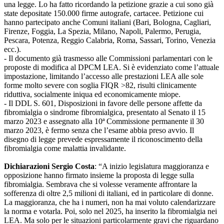
una legge. Lo ha fatto ricordando la petizione grazie a cui sono già
state depositate 150.000 firme autografe, cartacee. Petizione cui
hanno partecipato anche Comuni italiani (Bari, Bologna, Cagliari,
Firenze, Foggia, La Spezia, Milano, Napoli, Palermo, Perugia,
Pescara, Potenza, Reggio Calabria, Roma, Sassari, Torino, Venezia
ecc.).
- Il documento già trasmesso alle Commissioni parlamentari con le
proposte di modifica al DPCM LEA. Si è evidenziato come l’attuale
impostazione, limitando l’accesso alle prestazioni LEA alle sole
forme molto severe con soglia FIQR >82, risulti clinicamente
riduttiva, socialmente iniqua ed economicamente miope.
- Il DDL S. 601, Disposizioni in favore delle persone affette da
fibromialgia o sindrome fibromialgica, presentato al Senato il 15
marzo 2023 e assegnato alla 10ª Commissione permanente il 30
marzo 2023, è fermo senza che l’esame abbia preso avvio. Il
disegno di legge prevede espressamente il riconoscimento della
fibromialgia come malattia invalidante.
Dichiarazioni Sergio Costa
: “A inizio legislatura maggioranza e
opposizione hanno firmato insieme la proposta di legge sulla
fibromialgia. Sembrava che si volesse veramente affrontare la
sofferenza di oltre 2,5 milioni di italiani, ed in particolare di donne.
La maggioranza, che ha i numeri, non ha mai voluto calendarizzare
la norma e votarla. Poi, solo nel 2025, ha inserito la fibromialgia nei
LEA. Ma solo per le situazioni particolarmente gravi che riguardano