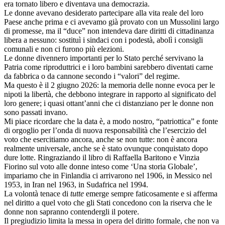
era tornato libero e diventava una democrazia.
Le donne avevano desiderato partecipare alla vita reale del loro
Paese anche prima e ci avevamo già provato con un Mussolini largo
di promesse, ma il “duce” non intendeva dare diritti di cittadinanza
libera a nessuno: sostituì i sindaci con i podestà, abolì i consigli
comunali e non ci furono più elezioni.
Le donne divennero importanti per lo Stato perché servivano la
Patria come riproduttrici e i loro bambini sarebbero diventati carne
da fabbrica o da cannone secondo i “valori” del regime.
Ma questo è il 2 giugno 2026: la memoria delle nonne evoca per le
nipoti la libertà, che debbono integrare in rapporto al significato del
loro genere; i quasi ottant’anni che ci distanziano per le donne non
sono passati invano.
Mi piace ricordare che la data è, a modo nostro, “patriottica” e fonte
di orgoglio per l’onda di nuova responsabilità che l’esercizio del
voto che esercitiamo ancora, anche se non tutte: non è ancora
realmente universale, anche se è stato ovunque conquistato dopo
dure lotte. Ringraziando il libro di Raffaella Baritono e Vinzia
Fiorino sul voto alle donne inteso come ‘Una storia Globale’,
impariamo che in Finlandia ci arrivarono nel 1906, in Messico nel
1953, in Iran nel 1963, in Sudafrica nel 1994.
La volontà tenace di
tutte
emerge sempre faticosamente e si afferma
nel diritto a quel voto che gli Stati concedono con la riserva che le
donne non sapranno contendergli il potere.
Il pregiudizio limita la messa in opera del diritto formale, che non va