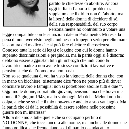
partito le chiedesse di abortire. Ancora
oggi in Italia l’aborto fa problema:
sappiamo che il diritto non è l’aborto, ma
la libertà della donna di decidere di sé,
della sua responsabilità, del suo corpo.
Personalmente ho contribuito a votare una
legge compatibile con le situazioni date in Parlamento. Mi resta la
pena di non aver visto negli anni nessun impegno serio per eliminare
la stortura del medico che si può fare obiettore di coscienza.
Conosco tutta la serie di leggi e leggine con cui le donne hanno
superato discriminazioni e pregiudizi, ma la parità oggi si è distorta:
debbono essere aggiustati tutti gli imbrogli che inducono la
lavoratrice madre a non avere le stesse condizioni lavorative e
pensionistiche dell’uomo, ma non basta.
Non so se qualcuna di voi ha visto la vignetta della donna che, con
in mano un bicchiere, tristemente dice “non ne posso più di dover
conciliare lavoro e famiglia: non si potrebbero abolire tutti e due?”.
Oggi molte donne, soprattutto giovani, pensano “ma che brava mia
nonna il 2 giugno 1948, ma io voto oggi. Ma della Meloni non ho
colpa, anche se so che il mio non-voto è andato a suo vantaggio. Ma
la parità che di dà la possibilità di essere soldata nelle prossime
guerre non mi interessa”.
Allora diciamo a tutte quelle che si occupano perfino di
NOIDONNE, che tocca ancora alle nonne, ma anche alle donne che
fanno politica, che frequentano sedi di partito o sindacati, o