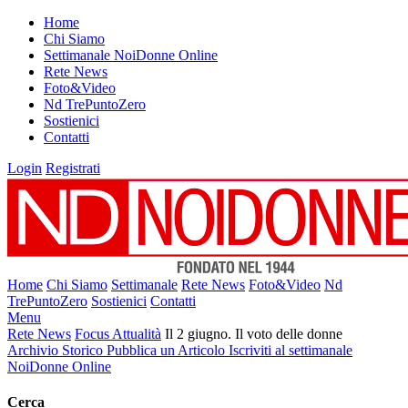
Home
Chi Siamo
Settimanale NoiDonne Online
Rete News
Foto&Video
Nd TrePuntoZero
Sostienici
Contatti
Login
Registrati
Home
Chi Siamo
Settimanale
Rete News
Foto&Video
Nd
TrePuntoZero
Sostienici
Contatti
Menu
Rete News
Focus Attualità
Il 2 giugno. Il voto delle donne
Archivio Storico
Pubblica un Articolo
Iscriviti al settimanale
NoiDonne Online
Cerca