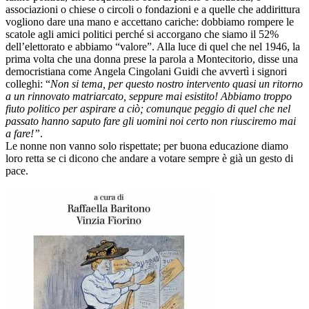
associazioni o chiese o circoli o fondazioni e a quelle che addirittura
vogliono dare una mano e accettano cariche: dobbiamo rompere le
scatole agli amici politici perché si accorgano che siamo il 52%
dell’elettorato e abbiamo “valore”. Alla luce di quel che nel 1946, la
prima volta che una donna prese la parola a Montecitorio, disse una
democristiana come Angela Cingolani Guidi che avvertì i signori
colleghi: “
Non si tema, per questo nostro intervento quasi un ritorno
a un rinnovato matriarcato, seppure mai esistito! Abbiamo troppo
fiuto politico per aspirare a ciò; comunque peggio di quel che nel
passato hanno saputo fare gli uomini noi certo non riusciremo mai
a fare!”
.
Le nonne non vanno solo rispettate; per buona educazione diamo
loro retta se ci dicono che andare a votare sempre è già un gesto di
pace.