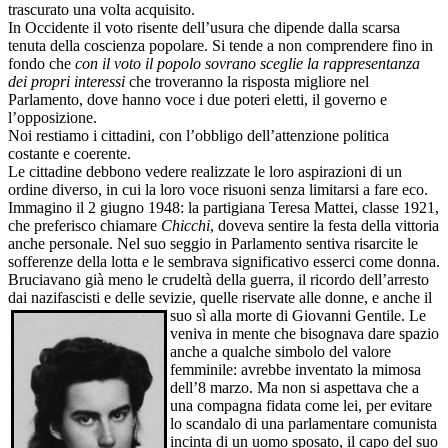
trascurato una volta acquisito.
In Occidente il voto risente dell’usura che dipende dalla scarsa
tenuta della coscienza popolare. Si tende a non comprendere fino in
fondo che
con il voto il popolo sovrano sceglie la rappresentanza
dei propri interessi
che troveranno la risposta migliore nel
Parlamento, dove hanno voce i due poteri eletti, il governo e
l’opposizione.
Noi restiamo i cittadini, con l’obbligo dell’attenzione politica
costante e coerente.
Le cittadine debbono vedere realizzate le loro aspirazioni di un
ordine diverso, in cui la loro voce risuoni senza limitarsi a fare eco.
Immagino il 2 giugno 1948: la partigiana Teresa Mattei, classe 1921,
che preferisco chiamare
Chicchi
, doveva sentire la festa della vittoria
anche personale. Nel suo seggio in Parlamento sentiva risarcite le
sofferenze della lotta e le sembrava significativo esserci come donna.
Bruciavano già meno le crudeltà della guerra, il ricordo dell’arresto
dai nazifascisti e delle sevizie, quelle riservate alle donne, e anche il
suo sì
alla morte di Giovanni Gentile. Le
veniva in mente che bisognava dare spazio
anche a qualche simbolo del valore
femminile: avrebbe inventato la mimosa
dell’8 marzo. Ma non si aspettava che a
una compagna fidata come lei, per evitare
lo scandalo di una parlamentare comunista
incinta di un uomo sposato, il capo del suo