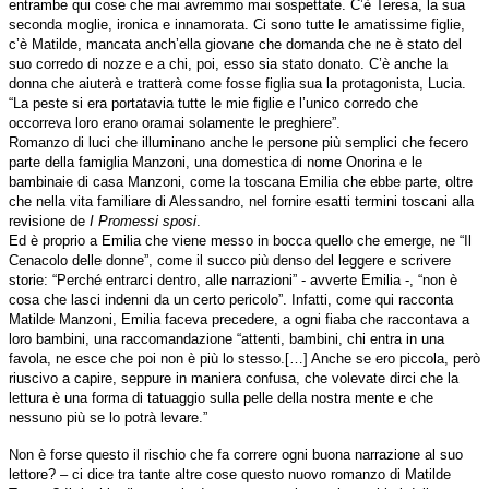
entrambe qui cose che mai avremmo mai sospettate. C’è Teresa, la sua
seconda moglie, ironica e innamorata. Ci sono tutte le amatissime figlie,
c’è Matilde, mancata anch’ella giovane che domanda che ne è stato del
suo corredo di nozze e a chi, poi, esso sia stato donato. C’è anche la
donna che aiuterà e tratterà come fosse figlia sua la protagonista, Lucia.
“La peste si era portatavia tutte le mie figlie e l’unico corredo che
occorreva loro erano oramai solamente le preghiere”.
Romanzo di luci
che illuminano anche le persone più semplici che fecero
parte della famiglia Manzoni, una domestica di nome Onorina e le
bambinaie di casa Manzoni, come la toscana Emilia che ebbe parte, oltre
che nella vita familiare di Alessandro, nel fornire esatti termini toscani alla
revisione de
I Promessi sposi
.
Ed è proprio a Emilia che viene messo in bocca quello che emerge, ne “Il
Cenacolo delle donne”, come il succo più denso del leggere e scrivere
storie: “Perché entrarci dentro, alle narrazioni” - avverte Emilia -, “non è
cosa che lasci indenni da un certo pericolo”. Infatti, come qui racconta
Matilde Manzoni, Emilia faceva precedere, a ogni fiaba che raccontava a
loro bambini, una raccomandazione “attenti, bambini, chi entra in una
favola, ne esce che poi non è più lo stesso.[…] Anche se ero piccola, però
riuscivo a capire, seppure in maniera confusa, che volevate dirci che la
lettura è una forma di tatuaggio sulla pelle della nostra mente e che
nessuno più se lo potrà levare.”
Non è forse questo il rischio che fa correre ogni buona narrazione al suo
lettore? – ci dice tra tante altre cose questo nuovo romanzo di Matilde