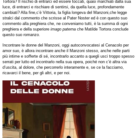
Tortora? Il rischio di entrarci ed essere toccati, quasi marchiati dalla sua
luce, di entrarci e rischiare di sentirsi, da quella luce, profondamente
cambiati? Alla fine,c’è Vittoria, la figlia longeva del Manzoni,che legge
stralci dal commento che scrisse al Pater Noster ed è con questo suo
commento alla preghiera che, ne conveniamo tutti, è la summa di ogni
preghiera e della superiore
imago paterna
che Matilde Tortora conclude
questo suo romanzo.
Incontrare le donne del Manzoni, oggi autoconvocatesi al Cenacolo per
amor suo, è allora incontrare anche il Manzoni stesso, anche nelle parti
più intime e sofferte di sé, incontrarlo accanto a quegli usci troppo spesso
serrati per lutto ed incontrarlo nella sua opera, poiché non c’è altra via
d’uscita, al dolore, che percorrerlo interamente e, se ce la facciamo,
ricavarci il bene, per gli altri, e per noi.