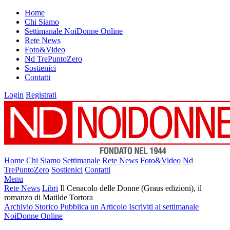
Home
Chi Siamo
Settimanale NoiDonne Online
Rete News
Foto&Video
Nd TrePuntoZero
Sostienici
Contatti
Login
Registrati
Home
Chi Siamo
Settimanale
Rete News
Foto&Video
Nd
TrePuntoZero
Sostienici
Contatti
Menu
Rete News
Libri
Il Cenacolo delle Donne (Graus edizioni), il
romanzo di Matilde Tortora
Archivio Storico
Pubblica un Articolo
Iscriviti al settimanale
NoiDonne Online