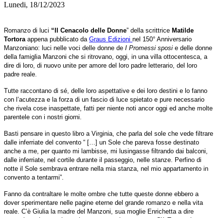
Lunedi, 18/12/2023
Romanzo di luci
“Il Cenacolo delle Donne
” della scrittrice
Matilde
Tortora
appena pubblicato da
Graus Edizioni
nel 150° Anniversario
Manzoniano: luci nelle voci delle donne de
I Promessi sposi
e delle donne
della famiglia Manzoni che si ritrovano, oggi, in una villa ottocentesca, a
dire di loro, di nuovo unite per amore del loro padre letterario, del loro
padre reale.
Tutte raccontano di sé, delle loro aspettative e dei loro destini e lo fanno
con l’acutezza e la forza di un fascio di luce spietato e pure necessario
che rivela cose inaspettate, fatti per niente noti ancor oggi ed anche molte
parentele con i nostri giorni.
Basti pensare in questo libro a Virginia, che parla del sole che vede filtrare
dalle inferriate del convento “ […] un Sole che pareva fosse destinato
anche a me, per quanto mi lambisse, mi lusingasse filtrando dai balconi,
dalle inferriate, nel cortile durante il passeggio, nelle stanze. Perfino di
notte il Sole sembrava entrare nella mia stanza, nel mio appartamento in
convento a tentarmi”.
Fanno da contraltare le molte ombre che tutte queste donne ebbero a
dover sperimentare nelle pagine eterne del grande romanzo e nella vita
reale. C’è Giulia la madre del Manzoni, sua moglie Enrichetta a dire