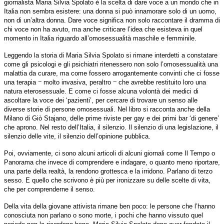
giornalista Maria Silvia Spolato è la scelta di dare voce a un mondo che in
Italia non sembra esistere: una donna si può innamorare solo di un uomo,
non di un’altra donna. Dare voce significa non solo raccontare il dramma di
chi voce non ha avuto, ma anche criticare l’idea che esisteva in quel
momento in Italia riguardo all’omosessualità maschile e femminile.
Leggendo la storia di Maria Silvia Spolato si rimane interdetti a constatare
come gli psicologi e gli psichiatri ritenessero non solo l’omosessualità una
malattia da curare, ma come fossero arrogantemente convinti che ci fosse
‒
‒
una terapia
molto invasiva, peraltro
che avrebbe restituito loro una
natura eterosessuale. E come ci fosse alcuna volontà dei medici di
ascoltare la voce dei ‘pazienti’, per cercare di trovare un senso alle
diverse storie di persone omosessuali. Nel libro si racconta anche della
Milano di Giò Stajano, delle prime riviste per gay e dei primi bar ‘di genere’
che aprono. Nel resto dell’Italia, il silenzio. Il silenzio di una legislazione, il
silenzio delle vite, il silenzio dell’opinione pubblica.
Poi, ovviamente, ci sono alcuni articoli di alcuni giornali come Il Tempo o
Panorama che invece di comprendere e indagare, o quanto meno riportare,
una parte della realtà, la rendono grottesca e la irridono. Parlano di terzo
sesso. E quello che scrivono è più per ironizzare su delle scelte di vita,
che per comprenderne il senso.
Della vita della giovane attivista rimane ben poco: le persone che l’hanno
conosciuta non parlano o sono morte, i pochi che hanno vissuto quel