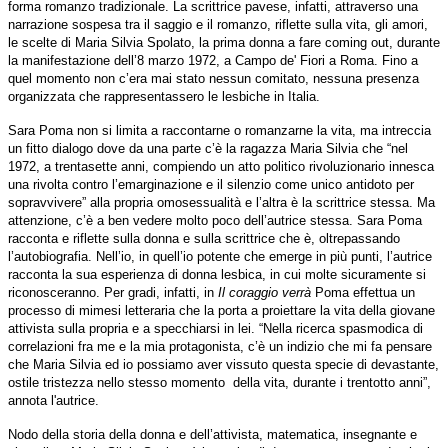
forma romanzo tradizionale. La scrittrice pavese, infatti, attraverso una
narrazione sospesa tra il saggio e il romanzo, riflette sulla vita, gli amori,
le scelte di Maria Silvia Spolato, la prima donna a fare coming out, durante
la manifestazione dell’8 marzo 1972, a Campo de' Fiori a Roma. Fino a
quel momento non c’era mai stato nessun comitato, nessuna presenza
organizzata che rappresentassero le lesbiche in Italia.
Sara Poma non si limita a raccontarne o romanzarne la vita, ma intreccia
un fitto dialogo dove da una parte c’è la ragazza Maria Silvia che “nel
1972, a trentasette anni, compiendo un atto politico rivoluzionario innesca
una rivolta contro l’emarginazione e il silenzio come unico antidoto per
sopravvivere” alla propria omosessualità e l’altra è la scrittrice stessa. Ma
attenzione, c’è a ben vedere molto poco dell’autrice stessa. Sara Poma
racconta e riflette sulla donna e sulla scrittrice che è, oltrepassando
l’autobiografia. Nell’io, in quell’io potente che emerge in più punti, l’autrice
racconta la sua esperienza di donna lesbica, in cui molte sicuramente si
riconosceranno. Per gradi, infatti, in
Il coraggio verrà
Poma effettua un
processo di mimesi letteraria che la porta a proiettare la vita della giovane
attivista sulla propria e a specchiarsi in lei. “Nella ricerca spasmodica di
correlazioni fra me e la mia protagonista, c’è un indizio che mi fa pensare
che Maria Silvia ed io possiamo aver vissuto questa specie di devastante,
ostile tristezza nello stesso momento
della vita, durante i trentotto anni”,
annota l'autrice.
Nodo della storia della donna e dell’attivista, matematica, insegnante e