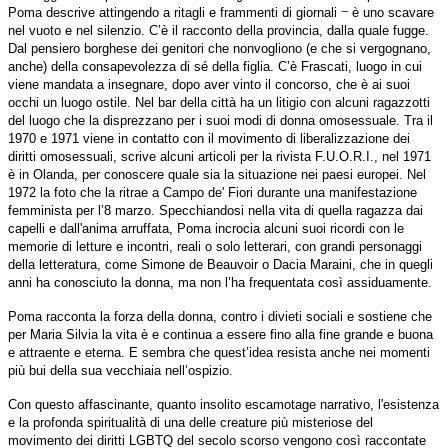
‒
Poma descrive attingendo a ritagli e frammenti di giornali
è uno scavare
nel vuoto e nel silenzio. C’è il racconto della provincia, dalla quale fugge.
Dal pensiero borghese dei genitori che nonvogliono (e che si vergognano,
anche) della consapevolezza di sé della figlia. C’è Frascati, luogo in cui
viene mandata a insegnare, dopo aver vinto il concorso, che è ai suoi
occhi un luogo ostile. Nel bar della città ha un litigio con alcuni ragazzotti
del luogo che la disprezzano per i suoi modi di donna omosessuale. Tra il
1970 e 1971 viene in contatto con il movimento di liberalizzazione dei
diritti omosessuali, scrive alcuni articoli per la rivista F.U.O.R.I., nel 1971
è in Olanda, per conoscere quale sia la situazione nei paesi europei. Nel
1972 la foto che la ritrae a Campo de' Fiori durante una manifestazione
femminista per l’8 marzo. Specchiandosi nella vita di quella ragazza dai
capelli e dall'anima arruffata, Poma incrocia alcuni suoi ricordi con le
memorie di letture e incontri, reali o solo letterari, con grandi personaggi
della letteratura, come Simone de Beauvoir o Dacia Maraini, che in quegli
anni ha conosciuto la donna, ma non l’ha frequentata così assiduamente.
Poma racconta la forza della donna, contro i divieti sociali e sostiene che
per Maria Silvia la vita è e continua a essere fino alla fine grande e buona
e attraente e eterna. E sembra che quest’idea resista anche nei momenti
più bui della sua vecchiaia nell’ospizio.
Con questo affascinante, quanto insolito escamotage narrativo, l'esistenza
e la profonda spiritualità di una delle creature più misteriose del
movimento dei diritti LGBTQ del secolo scorso vengono così raccontate