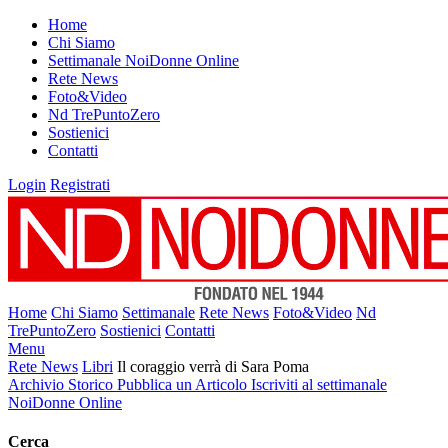
Home
Chi Siamo
Settimanale NoiDonne Online
Rete News
Foto&Video
Nd TrePuntoZero
Sostienici
Contatti
Login
Registrati
Home
Chi Siamo
Settimanale
Rete News
Foto&Video
Nd
TrePuntoZero
Sostienici
Contatti
Menu
Rete News
Libri
Il coraggio verrà di Sara Poma
Archivio Storico
Pubblica un Articolo
Iscriviti al settimanale
NoiDonne Online
Cerca