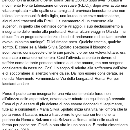
periodo non la ricordano bene. Maria Silvia Spolato dopo aver fondato il
movimento Fronte Liberazione omosessuale (F.L.O.), dopo aver avuto una
‒
vita complicata
alle spalle una famiglia di provincia benestante che non
tollera l’omosessualità della figlia, una laurea in scienze matematiche,
alcuni anni trascorsi alla Pirelli, il superamento di un concorso alle
superiori, in quello che definisce come villaggio, il suo declassamento a
‒
insegnante delle medie alla periferia di Roma, alcuni viaggi in Olanda
si
chiude “in un progressivo silenzio decide di andarsene e di isolarsi perché
aveva un’anima raminga”. Di lei rimane poco. Qualche traccia, qualche
scritto. È come se a Maria Silvia Spolato spettasse il bisogno di
scomparire, consapevole che le sue parole, ciò per cui voleva lottare, era
destinato a rimanere nell’ombra. Così l’attivista si sente in dovere di
soffrire come le tante persone attorno a lei che amano, ma non vengono
considerate da nessuno. Così il bisogno di aderire alla sofferenza dell’altro
e di soccombere al silenzio viene da sé. Dal non essere considerata, se
non dal Movimento Femminista di Via della Longara di Roma. Per poi
lasciarsi andare.
Perso il posto come insegnante, una vita sentimentale forse non
all’altezza delle aspettative, devono aver minato un equilibrio già precario.
Cosa ci può essere di più dolente di non essere riconosciuti legalmente,
tutelati e considerati? Maria Silvia Spolato inizia una vita nell’ombra che la
porta verso il baratro: inizia a trascorrere le giornate sui treni che la
portano da Roma a Bolzano e da Bolzano a Roma, città nelle quali si
ferma per poche ore. Finirà la sua vita in uno ospizio. E morirà dimenticata