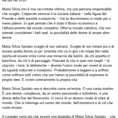
dai più nel 2018.
Maria Silvia non è mai raccontata vittima, ma una persona responsabile
‒
che sceglie. Colpevole semmai è la società italiana
nella figura del
‒
Preside e delle autorità scolastiche
che la discriminano in modo più o
meno palese. In quel periodo che è stato il Boom economico e
l’affrancamento dal mondo contadino. Oltre la morale cattolica, che non
intende considerare i fatti reali: la possibilità delle donne di amare altre
donne.
Maria Silvia Spolato sceglie di non salvarsi. Sceglie di non lottare più e di
essere quella donna un po’ stramba che va in giro con troppi libri nella
sporta ed essere vista come una minaccia dai baristi, da chi aspetta in
‒
banchina, da chi è di passaggio. Passare la vita in quei non luoghi
le
‒
stazioni, i treni, le biblioteche
diventa l’unico modo per vivere al sicuro
da sguardi indiscreti e moralistici. Probabilmente a leggere e a soffrire
come soffrono tutti coloro che non hanno la possibilità di esprimere le
proprie idee. E vivere serenamente la propria vita.
Maria Silvia Spolato non è descritta come un’eroina. O una santa martire.
È una donna, complessa, da un animo passionale e turbolento, è una
donna della fine del Novecento, in cerca di un diverso modo di stare al
mondo. Che si interroga sul senso del mondo, dell’esistenza e di ciò che
vuole essere.
‒
Il coraggio verrà
più che essere una biografia di Maria Silvia Spolato
che