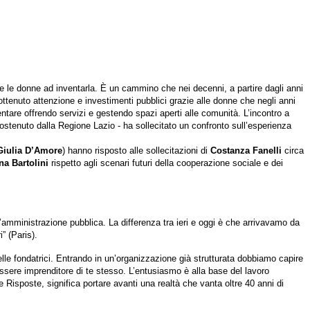
e le donne ad inventarla. È un cammino che nei decenni, a partire dagli anni
 ottenuto attenzione e investimenti pubblici grazie alle donne che negli anni
are offrendo servizi e gestendo spazi aperti alle comunità. L’incontro a
ostenuto dalla Regione Lazio - ha sollecitato un confronto sull’esperienza
Giulia D’Amore
) hanno risposto alle sollecitazioni di
Costanza Fanelli
circa
na Bartolini
rispetto agli scenari futuri della cooperazione sociale e dei
 l’amministrazione pubblica. La differenza tra ieri e oggi è che arrivavamo da
” (Paris).
le fondatrici. Entrando in un’organizzazione già strutturata dobbiamo capire
essere imprenditore di te stesso. L’entusiasmo è alla base del lavoro
 Risposte, significa portare avanti una realtà che vanta oltre 40 anni di