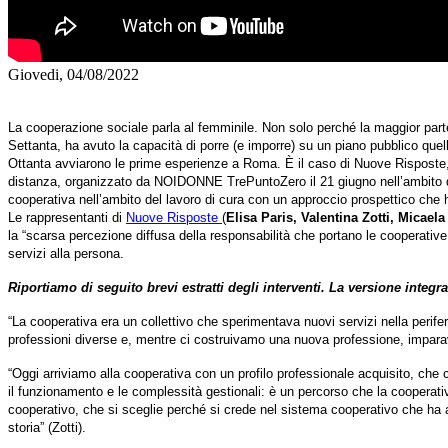
Giovedi, 04/08/2022
La cooperazione sociale parla al femminile. Non solo perché la maggior part
Settanta, ha avuto la capacità di porre (e imporre) su un piano pubblico quell
Ottanta avviarono le prime esperienze a Roma. È il caso di Nuove Risposte, 
distanza, organizzato da NOIDONNE TrePuntoZero il 21 giugno nell’ambito 
cooperativa nell’ambito del lavoro di cura con un approccio prospettico che h
Le rappresentanti di
Nuove Risposte
(
Elisa Paris, Valentina Zotti, Micae
la “scarsa percezione diffusa della responsabilità che portano le cooperativ
servizi alla persona.
Riportiamo di seguito brevi estratti degli interventi. La versione integr
“La cooperativa era un collettivo che sperimentava nuovi servizi nella perifer
professioni diverse e, mentre ci costruivamo una nuova professione, imparavam
“Oggi arriviamo alla cooperativa con un profilo professionale acquisito, che
il funzionamento e le complessità gestionali: è un percorso che la cooperativ
cooperativo, che si sceglie perché si crede nel sistema cooperativo che ha al
storia” (Zotti).