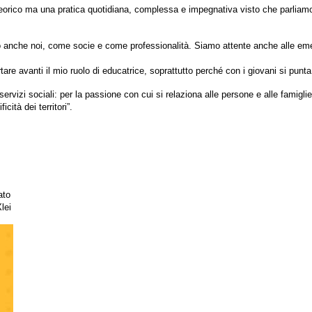
 teorico ma una pratica quotidiana, complessa e impegnativa visto che parliam
nche noi, come socie e come professionalità. Siamo attente anche alle emerg
are avanti il mio ruolo di educatrice, soprattutto perché con i giovani si punta 
servizi sociali: per la passione con cui si relaziona alle persone e alle famigl
cità dei territori”.
ato
lei