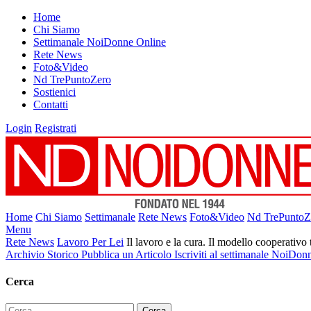
Home
Chi Siamo
Settimanale NoiDonne Online
Rete News
Foto&Video
Nd TrePuntoZero
Sostienici
Contatti
Login
Registrati
Home
Chi Siamo
Settimanale
Rete News
Foto&Video
Nd TrePuntoZ
Menu
Rete News
Lavoro Per Lei
Il lavoro e la cura. Il modello cooperativo 
Archivio Storico
Pubblica un Articolo
Iscriviti al settimanale NoiDon
Cerca