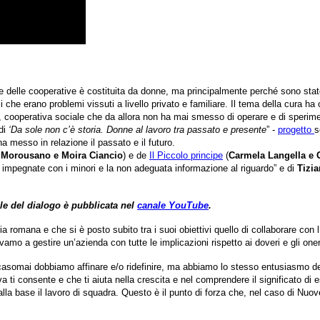
e delle cooperative è costituita da donne, ma principalmente perché sono stat
i che erano problemi vissuti a livello privato e familiare. Il tema della cura ha
cooperativa sociale che da allora non ha mai smesso di operare e di speriment
di
‘Da sole non c’è storia. Donne al lavoro tra passato e presente
” -
progetto
s
a messo in relazione il passato e il futuro.
la Morousano e Moira Ciancio
) e de
Il Piccolo principe
(
Carmela Langella e 
e impegnate con i minori e la non adeguata informazione al riguardo” e di
Tizia
ale del dialogo è pubblicata nel
canale YouTube
.
ia romana e che si è posto subito tra i suoi obiettivi quello di collaborare con
o a gestire un’azienda con tutte le implicazioni rispetto ai doveri e gli oneri
 casomai dobbiamo affinare e/o ridefinire, ma abbiamo lo stesso entusiasmo del
a ti consente e che ti aiuta nella crescita e nel comprendere il significato di 
la base il lavoro di squadra. Questo è il punto di forza che, nel caso di Nuove