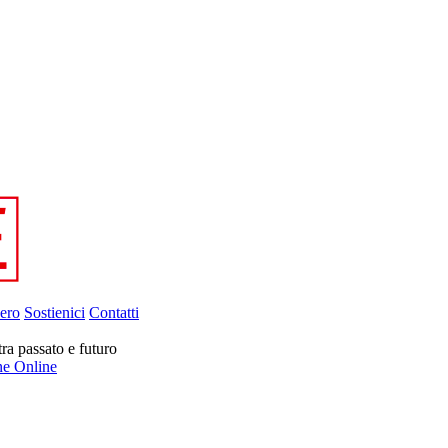
ero
Sostienici
Contatti
tra passato e futuro
ne Online