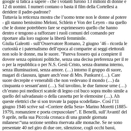
google si fatica a sapere - che i votanti furono 13 milioni di donne e
12 di uomini. I numeri contano o basta il film della Cortellesi a
deridere il padre-padrone?
Tuttavia la reticenza mostra che l’uomo teme non le donne al potere
- gli stanno benissimo Meloni, Schlein e Von der Leyen - ma quello
che le donne potrebbero fare se esprimessero quello che hanno
dentro e tengono a rafforzare i ruoli comuni del comando per
riportare alla loro ragione la libertà femminile.
Giulia Galeotti - sull’Osservatore Romano, 2 giugno ’46 - ricorda le
curiosità e i paternalismo dell’epoca al comparire ai seggi elettorali
non solo le donne, ma le suore. ”Pareva fossero qui a compiere il
dovere senza opinioni politiche, senza una decisa preferenza per il re
o per la repubblica o per N.S. Gesù Cristo, senza dramma interno,
senza illuminazioni, senza amore. (…) intorno il gruppo di suore,
magari di clausura, ignare anch’esse di Mrs. Pankurst (…). Care
suore decrepite e venerabili che non vedevano il mondo (…) da
cinquanta o sessant’anni (…). Sul tavolino, le due famose urne (…)
ch’erano poi mediocri scatole di legno col buco sopra molto simile a
quello del salvadanaio o della cassetta per le elemosine (…). Ah
queste elettrici che si son trovate la pappa scodellata». Così l’11
giugno 1946 scrive sul «Corriere della Sera» Marino Moretti (1885-
1979), romanziere e poeta crepuscolare”. E Benelli, sull’Avanti! del
9 aprile, nella sua Piccola cronaca di una grande giornata
milanese:“una sezione sembra riservata alle monache. Se ne sono
presentate 40 nel giro di due ore, silenziose, cogli occhi bassi,