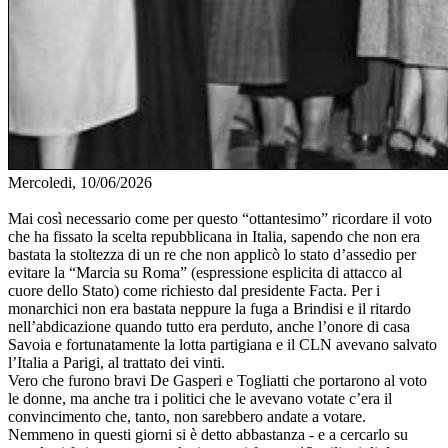
Mercoledi, 10/06/2026
Mai così necessario come per questo “ottantesimo” ricordare il voto
che ha fissato la scelta repubblicana in Italia, sapendo che non era
bastata la stoltezza di un re che non applicò lo stato d’assedio per
evitare la “Marcia su Roma” (espressione esplicita di attacco al
cuore dello Stato) come richiesto dal presidente Facta. Per i
monarchici non era bastata neppure la fuga a Brindisi e il ritardo
nell’abdicazione quando tutto era perduto, anche l’onore di casa
Savoia e fortunatamente la lotta partigiana e il CLN avevano salvato
l’Italia a Parigi, al trattato dei vinti.
Vero che furono bravi De Gasperi e Togliatti che portarono al voto
le donne, ma anche tra i politici che le avevano votate c’era il
convincimento che, tanto, non sarebbero andate a votare.
Nemmeno in questi giorni si è detto abbastanza - e a cercarlo su