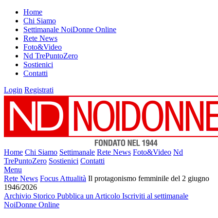
Home
Chi Siamo
Settimanale NoiDonne Online
Rete News
Foto&Video
Nd TrePuntoZero
Sostienici
Contatti
Login
Registrati
Home
Chi Siamo
Settimanale
Rete News
Foto&Video
Nd
TrePuntoZero
Sostienici
Contatti
Menu
Rete News
Focus Attualità
Il protagonismo femminile del 2 giugno
1946/2026
Archivio Storico
Pubblica un Articolo
Iscriviti al settimanale
NoiDonne Online