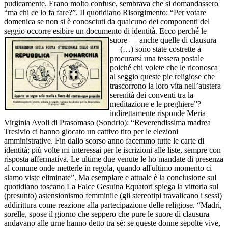
pudicamente. Erano molto confuse, sembrava che si domandassero
“ma chi ce lo fa fare?”. Il quotidiano Risorgimento: “Per votare
domenica se non si è conosciuti da qualcuno dei componenti del
seggio occorre esibire un documento di identità.
Ecco perché le
suore — anche quelle di clausura
— (…) sono state costrette a
procurarsi una tessera postale
poiché chi volete che le riconosca
al seggio queste pie religiose che
trascorrono la loro vita nell’austera
serenità dei conventi tra la
meditazione e le preghiere”?
indirettamente risponde Meria
Virginia Avoli di Prasomaso (Sondrio): “Reverendissima madrea
Tresivio ci hanno giocato un cattivo tiro per le elezioni
amministrative. Fin dallo scorso anno facemmo tutte le carte di
identità; più volte mi interessai per le iscrizioni alle liste, sempre con
risposta affermativa. Le ultime due venute le ho mandate di presenza
al comune onde metterle in regola, quando all'ultimo momento ci
siamo viste eliminate”. Ma esemplare e attuale è la conclusione sul
quotidiano toscano La Falce Gesuina Equatori spiega la vittoria sul
(presunto) astensionismo femminile (gli stereotipi travalicano i sessi)
addirittura come reazione alla partecipazione delle religiose. “Madri,
sorelle, spose il giorno che seppero che pure le suore di clausura
andavano alle urne hanno detto tra sé: se queste donne sepolte vive,