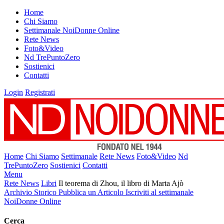
Home
Chi Siamo
Settimanale NoiDonne Online
Rete News
Foto&Video
Nd TrePuntoZero
Sostienici
Contatti
Login
Registrati
Home
Chi Siamo
Settimanale
Rete News
Foto&Video
Nd
TrePuntoZero
Sostienici
Contatti
Menu
Rete News
Libri
Il teorema di Zhou, il libro di Marta Ajò
Archivio Storico
Pubblica un Articolo
Iscriviti al settimanale
NoiDonne Online
Cerca