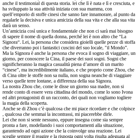
anche il testimonial di questa storia. lei che lì è nata e lì e cresciuta, e
ha sviluppato la sua attività iniziata con sua mamma, con
quell’emporio di stoffe cinesi che sanno fare innamorare, al punto da
regalarle la decisiva e unica amicizia della sua vita e che alla sua vita
darà un senso.
Un’amicizia così unica e fondamentale che non ci sarà mai bisogno
di sapere il nome di quella donna, perché lei è non altro che “La
Signora“. Lei, la persona che considera gioielli quelle pezze di stoffa
che diverranno poi i fantastici cuscini del suo locale, "il Mondo”.
Ma la Signora è anche la persona che evoca il sogno di viaggiare, un
giorno, per conoscere la Cina, il paese dei suoi sogni. Sogni che
significheranno la magica casualità piena d’amore di un marito
“cinese”, ma incredibilmente italiano, e che proprio come Zhou, che
di Cina oltre le stoffe non sa nulla, non sogna neanche di viaggiare
verso quelle terre lontane, a differenza della sua Signora.
La nostra Zhou che, come le disse un giorno sua madre, non si
rende conto di essere vera cittadina del mondo, come lo sono Ivona
ed altri protagonisti di un racconto, dei quali non vogliamo togliere
la magia della scoperta.
Anche se di Zhou c’è qualcosa che mi piace ricordare e che colpisce
, qualcosa che semmai la incontrassi, mi piacerebbe dirle.
Lei che non si sente nessuno, eppure insegna come sia sempre
pronta a fare, modellando i suoi comportamenti alla situazione,
garantendo ad ogni azione che la coinvolge una reazione. Lei
sceglie sempre il reagire e la risposta ogni volta risulta adeguata al