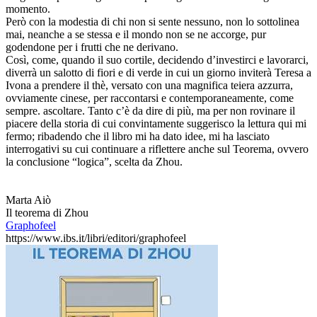
momento.
Però con la modestia di chi non si sente nessuno, non lo sottolinea
mai, neanche a se stessa e il mondo non se ne accorge, pur
godendone per i frutti che ne derivano.
Così, come, quando il suo cortile, decidendo d’investirci e lavorarci,
diverrà un salotto di fiori e di verde in cui un giorno inviterà Teresa a
Ivona a prendere il thè, versato con una magnifica teiera azzurra,
ovviamente cinese, per raccontarsi e contemporaneamente, come
sempre. ascoltare. Tanto c’è da dire di più, ma per non rovinare il
piacere della storia di cui convintamente suggerisco la lettura qui mi
fermo; ribadendo che il libro mi ha dato idee, mi ha lasciato
interrogativi su cui continuare a riflettere anche sul Teorema, ovvero
la conclusione “logica”, scelta da Zhou.
Marta Aiò
Il teorema di Zhou
Graphofeel
https://www.ibs.it/libri/editori/graphofeel