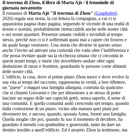
Il teorema di Zhou, il libro di Marta Ajò / il femminile di
giornata novantotto
Il romanzo di
Marta Ajò
"Il teorema di Zhou"
(
Graphofeel
,
2026) regala una storia, la cui lettura fa compagnia, a cui ci si
appassiona pagina dopo pagina, seguendo le vicende di una realtà di
donne e uomini, probabilmente rintracciabili anche nelle nostre città
e nei nostri quartieri. Presenze umane visibili e invisibili al tempo
stesso, perché non ci si è soffermati quasi mai a capire chi fossero e
da quale luogo venissero. Una storia che diviene in questo senso
anche l’invito ad attivare una curiosità che vada oltre l’indifferenza e
che possa rivelare quale sia la ricchezza umana che ci circonda in
questi nostri tempi, e storie che dovrebbero andare oltre ogni
distinzione di razze e frontiere, guardando le persone come abitanti
delle nostre città.
L’edificio, la casa, dove al primo piano Zhou nasce e dove evolve la
sua vita ai tempi del racconto, rappresenta in verità, a ben riflettere,
un ”paese” o magari una famiglia allargata, costruita da qualcuno
che si chiamò Giovanni e che per dimostrare a se stesso di poter
lasciare un segno delle sue capacità gettò, senza saperlo, il seme di
una comunità. E quella comunità andò crescendo nel tempo, quando
dalla costruzione di un piano, vicino alla marana quei piani poi
divennero tre, e ancora, quando, sposata Anna, formò una famiglia.
Quella moglie che poi, quando fu suo il momento di decidere, ha
guardato il mondo con gratitudine e generosità, tanto da dare un
destino insolito a quell’edificio. Ed è proprio Zhou la testimone, ma