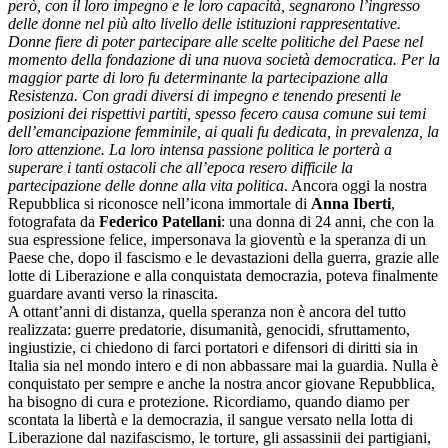
però, con il loro impegno e le loro capacità, segnarono l’ingresso
delle donne nel più alto livello delle istituzioni rappresentative.
Donne fiere di poter partecipare alle scelte politiche del Paese nel
momento della fondazione di una nuova società democratica. Per la
maggior parte di loro fu determinante la partecipazione alla
Resistenza. Con gradi diversi di impegno e tenendo presenti le
posizioni dei rispettivi partiti, spesso fecero causa comune sui temi
dell’emancipazione femminile, ai quali fu dedicata, in prevalenza, la
loro attenzione. La loro intensa passione politica le porterà a
superare i tanti ostacoli che all’epoca resero difficile la
partecipazione delle donne alla vita politica
. Ancora oggi la nostra
Repubblica si riconosce nell’icona immortale di
Anna Iberti
,
fotografata da
Federico Patellani
: una donna di 24 anni, che con la
sua espressione felice, impersonava la gioventù e la speranza di un
Paese che, dopo il fascismo e le devastazioni della guerra, grazie alle
lotte di Liberazione e alla conquistata democrazia, poteva finalmente
guardare avanti verso la rinascita.
A ottant’anni di distanza, quella speranza non è ancora del tutto
realizzata: guerre predatorie, disumanità, genocidi, sfruttamento,
ingiustizie, ci chiedono di farci portatori e difensori di diritti sia in
Italia sia nel mondo intero e di non abbassare mai la guardia. Nulla è
conquistato per sempre e anche la nostra ancor giovane Repubblica,
ha bisogno di cura e protezione. Ricordiamo, quando diamo per
scontata la libertà e la democrazia, il sangue versato nella lotta di
Liberazione dal nazifascismo, le torture, gli assassinii dei partigiani,