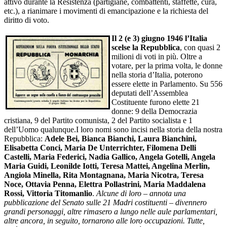
attivo durante la Resistenza (partigiane, combattenti, staffette, cura,
etc.), a rianimare i movimenti di emancipazione e la richiesta del
diritto di voto.
Il 2 (e 3) giugno 1946 l’Italia
scelse la Repubblica
, con quasi 2
milioni di voti in più. Oltre a
votare, per la prima volta, le donne
nella storia d’Italia, poterono
essere elette in Parlamento. Su 556
deputati dell’Assemblea
Costituente furono elette 21
donne: 9 della Democrazia
cristiana, 9 del Partito comunista, 2 del Partito socialista e 1
dell’Uomo qualunque.I loro nomi sono incisi nella storia della nostra
Repubblica:
Adele Bei, Bianca Bianchi, Laura Bianchini,
Elisabetta Conci, Maria De Unterrichter, Filomena Delli
Castelli, Maria Federici, Nadia Gallico, Angela Gotelli, Angela
Maria Guidi, Leonilde Iotti, Teresa Mattei, Angelina Merlin,
Angiola Minella, Rita Montagnana, Maria Nicotra, Teresa
Noce, Ottavia Penna, Elettra Pollastrini, Maria Maddalena
Rossi, Vittoria Titomanlio
.
Alcune di loro – annota una
pubblicazione del Senato sulle 21 Madri costituenti – divennero
grandi personaggi, altre rimasero a lungo nelle aule parlamentari,
altre ancora, in seguito, tornarono alle loro occupazioni. Tutte,