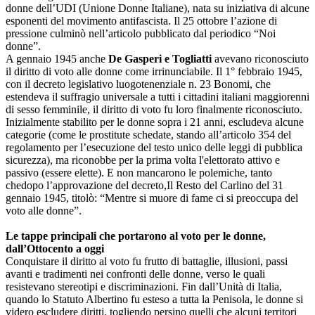
donne dell’UDI (Unione Donne Italiane), nata su iniziativa di alcune
esponenti del movimento antifascista. Il 25 ottobre l’azione di
pressione culminò nell’articolo pubblicato dal periodico “Noi
donne”.
A gennaio 1945 anche
De Gasperi e Togliatti
avevano riconosciuto
il diritto di voto alle donne come irrinunciabile. Il 1° febbraio 1945,
con il decreto legislativo luogotenenziale n. 23 Bonomi, che
estendeva il suffragio universale a tutti i cittadini italiani maggiorenni
di sesso femminile, il diritto di voto fu loro finalmente riconosciuto.
Inizialmente stabilito per le donne sopra i 21 anni, escludeva alcune
categorie (come le prostitute schedate, stando all’articolo 354 del
regolamento per l’esecuzione del testo unico delle leggi di pubblica
sicurezza), ma riconobbe per la prima volta l'elettorato attivo e
passivo (essere elette). E non mancarono le polemiche, tanto
chedopo l’approvazione del decreto,Il Resto del Carlino del 31
gennaio 1945, titolò: “Mentre si muore di fame ci si preoccupa del
voto alle donne”.
Le tappe principali che portarono al voto per le donne,
dall’Ottocento a oggi
Conquistare il diritto al voto fu frutto di battaglie, illusioni, passi
avanti e tradimenti nei confronti delle donne, verso le quali
resistevano stereotipi e discriminazioni. Fin dall’Unità di Italia,
quando lo Statuto Albertino fu esteso a tutta la Penisola, le donne si
videro escludere diritti, togliendo persino quelli che alcuni territori