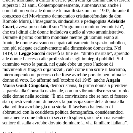
superato i 21 anni. Contemporaneamente, aumentavano anche i
comitati pro voto alle donne e le manifestazioni: nel 1907, durante il
congresso del Movimento democratico cristiano(fondato da don
Romolo Murri), l’insegnante, sindacalista e pedagogista
Adelaide
Coari
, aveva presentato il suo “Programma minimo femminista”,
che tra i diritti alle donne includeva quello al voto amministrativo.
Durante il primo conflitto mondiale mentre gli uomini erano al
fronte, le donne avevano occupato attivamente lo spazio pubblico,
non più relegate esclusivamente alla dimensione domestica. Nel
1919, la
Legge Sacchi
decretò la fine del “diritto maritale”, aprendo
alle donne l’accesso alle professioni e agli impieghi pubblici. Sul
cammino verso la parità, nel quale ebbe un peso l’azione di
movimenti suffragisti organizzati, calò come una scure il fascismo,
interrompendo un percorso che forse avrebbe portato ben prima le
donne al voto. Lo affermò nell’ottobre del 1945, anche
Angela
Maria Guidi Cingolani
, democristiana, la prima donna a prendere
la parola alla Consulta nazionale, con un vibrante discorso sul ruolo
delle donne nella società: “È mia convinzione che se non ci fossero
stati questi venti anni di mezzo, la partecipazione della donna alla
vita politica avrebbe già una storia. Il fascismo ha tentato di
abbruttirci con la cosiddetta politica demografica, considerandoci
unicamente come fattrici di servi e di sgherri, sicché un nauseante
sentore di stalla avrebbe dovuto dominare la vita familiare italiana”.