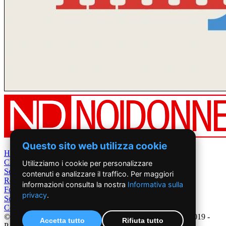
Questo sito web utilizza cookie
Home
Chi Siamo
Utilizziamo i cookie per personalizzare
Settimanale
contenuti e analizzare il traffico. Per maggiori
Rete News
informazioni consulta la nostra
Informativa sulla
Foto&Video
privacy
.
Sostienici
Contatti
©2019 - NoiDonne - Iscrizione ROC n.33421 del 23 /09/ 2019 -
Accetta tutto
Rifiuta tutto
P.IVA 00878931005