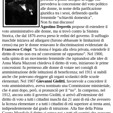
prevedeva la concessione del voto politico
alle donne, in nome della parificazione
giuridica tra i sessi, definendo quella
femminile “schiavitù domestica”.
Non fu mai discusso!
Agostino Depretis
propose di estendere il
voto amministrativo alle donne, ma si trovò contro la Sinistra
Storica, che dal 1876 aveva preso le redini del governo. Il suffragio
maschile iniziava ad allargarsi (furono abbassate le limitazioni di
censo) ma per le donne restavano le discriminazioni evidenziate da
Francesco Crispi
: “la donna è legata alla sfera privata, estenderle il
diritto di voto non era né conveniente né opportuno”. Nel 1900,
sulla spinta di un movimento femminile che ispirandosi alle idee di
Anna Maria Mazzoni chiedeva il diritto di voto, iniziarono le prime
concessioni: fu permesso alle donne di votare nei consigli di
amministrazione delle istituzioni di beneficenza; nel 1911 si stabilì
anche che potevano eleggere gli organi scolastici delle scuole
elementari. Nel 1907
Giovanni Giolitti
, favorevole a concedere il
voto amministrativo, aveva nominato una Commissione ministeriale,
che 4 anni dopo, però, si pronunciò per il “no”. In compenso, nel
1912, ancora sotto il governo Giolitti, si arrivò all'estensione del
diritto di voto a tutti i cittadini maschi dai 21 anni di età che avessero
la licenza elementare e a tutti i cittadini di età superiore ai trenta anni,
indipendentemente dal grado di istruzione. Alla fine della Prima
Guerra Mondiale il diritto si estese poi a tutti gli uomini che avessero