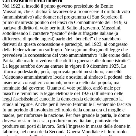
Col fascismo si torna indietro
Nel 1922 si insediò il primo governo presieduto da Benito
Mussolini, che si dichiarò favorevole a riconoscere il diritto di voto
(amministrativo) alle donne: nel programma di San Sepolcro, il
primo manifesto politico del Fasci da Combattimento del 1919, si
parlava di diritto di voto per tutti. Salito al governo, Mussolini,
sottolineando il carattere “pacato” delle suffragette italiane (a
differenza di quelle inglesi) parlò dei “benefici” che sarebbero
derivati da questa concessione e partecipò, nel 1923, al congresso
della Federazione pro suffragio. Ne seguì un disegno di legge che
prevedeva la concessione del voto amministrativo “alle eroine della
Patria, alle madri o vedove di caduti in guerra e alle donne istruite”.
La legge sarebbe dovuta entrare in vigore il 9 dicembre 1925. La
riforma podestarile, però, approvata pochi mesi dopo, cancellò
l’elettorato amministrativo locale e sostituì al sindaco il podestà, che,
insieme ai consiglieri comunali, non era eletto dal popolo, ma
nominato dal governo. Quanto al voto politico, andò male per
maschi e femmine: la legge elettorale del 1926 (all’interno delle
leggi fascistissime) cancellò la democrazia elettorale aprendo la
strada al regime. Anche per il lavoro femminile il ventennio fascista
fu un periodo di involuzione:il ruolo della donna era di moglie e
madre, per rinforzare la nazione. Per fare grande la patria, le donne
dovevano stare in casa a produrre nuovi italiani, piuttosto che
produrre sui posti di lavoro. Sarà l’ingresso in massa delle donne in
fabbrica, nel corso della Seconda Guerra Mondiale e il loro ruolo