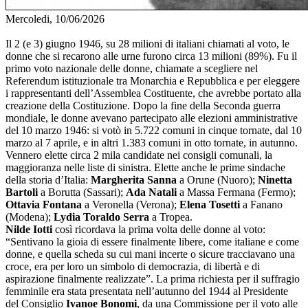
Mercoledi, 10/06/2026
Il 2 (e 3) giugno 1946, su 28 milioni di italiani chiamati al voto, le
donne che si recarono alle urne furono circa 13 milioni (89%). Fu il
primo voto nazionale delle donne, chiamate a scegliere nel
Referendum istituzionale tra Monarchia e Repubblica e per eleggere
i rappresentanti dell’Assemblea Costituente, che avrebbe portato alla
creazione della Costituzione. Dopo la fine della Seconda guerra
mondiale, le donne avevano partecipato alle elezioni amministrative
del 10 marzo 1946: si votò in 5.722 comuni in cinque tornate, dal 10
marzo al 7 aprile, e in altri 1.383 comuni in otto tornate, in autunno.
Vennero elette circa 2 mila candidate nei consigli comunali, la
maggioranza nelle liste di sinistra. Elette anche le prime sindache
della storia d’Italia:
Margherita Sanna
a Orune (Nuoro);
Ninetta
Bartoli
a Borutta (Sassari);
Ada Natali
a Massa Fermana (Fermo);
Ottavia Fontana
a Veronella (Verona);
Elena Tosetti
a Fanano
(Modena);
Lydia Toraldo Serra
a Tropea.
Nilde Iotti
così ricordava la prima volta delle donne al voto:
“Sentivano la gioia di essere finalmente libere, come italiane e come
donne, e quella scheda su cui mani incerte o sicure tracciavano una
croce, era per loro un simbolo di democrazia, di libertà e di
aspirazione finalmente realizzate”. La prima richiesta per il suffragio
femminile era stata presentata nell’autunno del 1944 al Presidente
del Consiglio
Ivanoe Bonomi
, da una Commissione per il voto alle