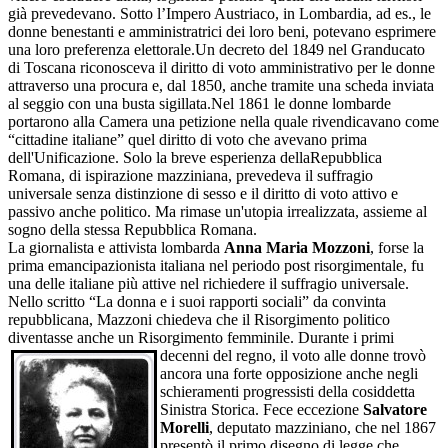
già prevedevano. Sotto l’Impero Austriaco, in Lombardia, ad es., le
donne benestanti e amministratrici dei loro beni, potevano esprimere
una loro preferenza elettorale.Un decreto del 1849 nel Granducato
di Toscana riconosceva il diritto di voto amministrativo per le donne
attraverso una procura e, dal 1850, anche tramite una scheda inviata
al seggio con una busta sigillata.Nel 1861 le donne lombarde
portarono alla Camera una petizione nella quale rivendicavano come
“cittadine italiane” quel diritto di voto che avevano prima
dell'Unificazione. Solo la breve esperienza dellaRepubblica
Romana, di ispirazione mazziniana, prevedeva il suffragio
universale senza distinzione di sesso e il diritto di voto attivo e
passivo anche politico. Ma rimase un'utopia irrealizzata, assieme al
sogno della stessa Repubblica Romana.
La giornalista e attivista lombarda
Anna Maria Mozzoni
, forse la
prima emancipazionista italiana nel periodo post risorgimentale, fu
una delle italiane più attive nel richiedere il suffragio universale.
Nello scritto “La donna e i suoi rapporti sociali” da convinta
repubblicana, Mazzoni chiedeva che il Risorgimento politico
diventasse anche un Risorgimento femminile. Durante i primi
decenni del regno, il
voto alle donne trovò
ancora una forte opposizione anche negli
schieramenti progressisti della cosiddetta
Sinistra Storica. Fece eccezione
Salvatore
Morelli
, deputato mazziniano, che nel 1867
presentò il primo disegno di legge che