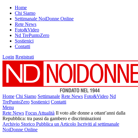
Home
Chi Siamo
Settimanale NoiDonne Online
Rete News
Foto&Video
Nd TrePuntoZero
Sostienici
Contatti
Login
Registrati
Home
Chi Siamo
Settimanale
Rete News
Foto&Video
Nd
TrePuntoZero
Sostienici
Contatti
Menu
Rete News
Focus Attualità
Il voto alle donne a ottant’anni dalla
Repubblica: tra passi da gambero e discriminazioni
Archivio Storico
Pubblica un Articolo
Iscriviti al settimanale
NoiDonne Online