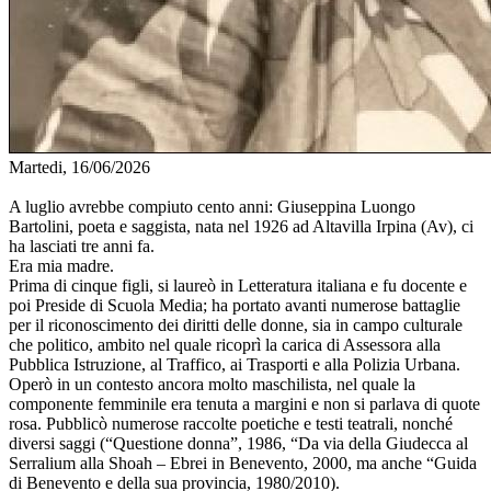
Martedi, 16/06/2026
A luglio avrebbe compiuto cento anni: Giuseppina Luongo
Bartolini, poeta e saggista, nata nel 1926 ad Altavilla Irpina (Av), ci
ha lasciati tre anni fa.
Era mia madre.
Prima di cinque figli, si laureò in Letteratura italiana e fu docente e
poi Preside di Scuola Media; ha portato avanti numerose battaglie
per il riconoscimento dei diritti delle donne, sia in campo culturale
che politico, ambito nel quale ricoprì la carica di Assessora alla
Pubblica Istruzione, al Traffico, ai Trasporti e alla Polizia Urbana.
Operò in un contesto ancora molto maschilista, nel quale la
componente femminile era tenuta a margini e non si parlava di quote
rosa. Pubblicò numerose raccolte poetiche e testi teatrali, nonché
diversi saggi (“Questione donna”, 1986, “Da via della Giudecca al
Serralium alla Shoah – Ebrei in Benevento, 2000, ma anche “Guida
di Benevento e della sua provincia, 1980/2010).