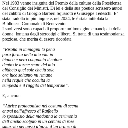
Nel 1983 venne insignita del Premio della cultura della Presidenza
del Consiglio dei Ministri. Di lei e della sua poetica scrissero autori
del calibro di Giorgio Barberi Squarotti e Giuseppe Tedeschi. E’
stata tradotta in più lingue e, nel 2024, le è stata intitolata la
Biblioteca Comunale di Benevento.
I suoi versi sono capaci di proporre un’immagine emancipata della
donna, lontana dagli stereotipi e libera. Si tratta di una testimonianza
preziosa, che merita di essere ricordata.
“Risolta in immagini la pena
pura forma della mia vita in
bianco e nero coagulato il colore
dentro le torme scure del mio
alfabeto quel sole che fu sole
ora luce soltanto mi rimane
nella requie che occulta la
tempesta e il ruggito del temporale”.
E, ancora:
“Attrice protagonista nei costumi di scena
entrai nell’affresco di Raffaello
lo sposalizio della madonna la cerimonia
dell’anello scolpito in un cerchio di rose
smarrito nei gusci d’uova d’un pranzo di