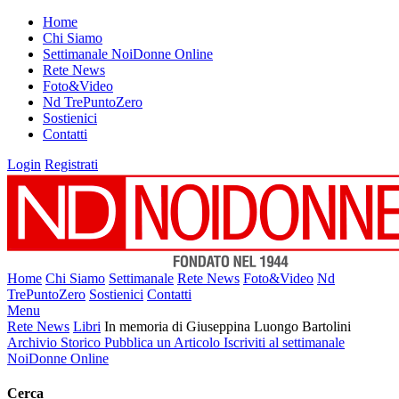
Home
Chi Siamo
Settimanale NoiDonne Online
Rete News
Foto&Video
Nd TrePuntoZero
Sostienici
Contatti
Login
Registrati
Home
Chi Siamo
Settimanale
Rete News
Foto&Video
Nd
TrePuntoZero
Sostienici
Contatti
Menu
Rete News
Libri
In memoria di Giuseppina Luongo Bartolini
Archivio Storico
Pubblica un Articolo
Iscriviti al settimanale
NoiDonne Online
Cerca