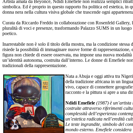
Artista amata da Beyoncé, Ndidi Emefiele non realizza semplici ritrat
simbolica. Ed è proprio in questo rapporto fra politica ed estetica, in q
donna nera nella cultura visiva globale che trascende ogni appartenen
Curata da Riccardo Freddo in collaborazione con Rosenfeld Gallery, la m
pluralità di voci e presenze, trasformando Palazzo SUMS in un luogo di
poetico.
Inarrestabile non è solo il titolo della mostra, ma la condizione stessa 
risiede la possibilità di immaginare nuove forme di rappresentazione, e
figura non chiede di essere osservata, ma impone una nuova modalità d
un’identità autonoma, costruita dall’interno. Le donne di Emefiele non
tradizionali della rappresentazione.
Nata a Abuja e oggi attiva tra Niger
della tradizione africana in un ling
vivo, capace di connettere geografie,
racconto e la pittura si apre a una d
Ndidi Emefiele
(1987) è un’artista
costruite attraverso riferimenti cult
complessità dell’esperienza contempo
un’estetica radicata nell’eredità cul
Le teste ingrandite, simbolo del cont
mondo esterno. Emefiele considera l’