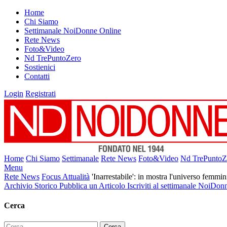
Home
Chi Siamo
Settimanale NoiDonne Online
Rete News
Foto&Video
Nd TrePuntoZero
Sostienici
Contatti
Login
Registrati
Home
Chi Siamo
Settimanale
Rete News
Foto&Video
Nd TrePuntoZ
Menu
Rete News
Focus Attualità
'Inarrestabile': in mostra l'universo femmi
Archivio Storico
Pubblica un Articolo
Iscriviti al settimanale NoiDon
Cerca