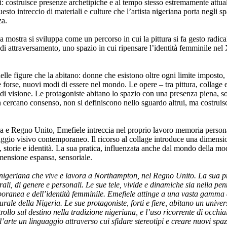
ti: costruisce presenze archetipiche e al tempo stesso estremamente att
uesto intreccio di materiali e culture che l’artista nigeriana porta negli
za.
ostra si sviluppa come un percorso in cui la pittura si fa gesto radicale
 attraversamento, uno spazio in cui ripensare l’identità femminile nel 
delle figure che la abitano: donne che esistono oltre ogni limite imposto,
 forse, nuovi modi di essere nel mondo. Le opere – tra pittura, collage 
i visione. Le protagoniste abitano lo spazio con una presenza piena, so
 cercano consenso, non si definiscono nello sguardo altrui, ma costruisc
ia e Regno Unito, Emefiele intreccia nel proprio lavoro memoria personal
uaggio visivo contemporaneo. Il ricorso al collage introduce una dimensi
 storie e identità. La sua pratica, influenzata anche dal mondo della moda
imensione espansa, sensoriale.
 nigeriana che vive e lavora a Northampton, nel Regno Unito. La sua prat
urali, di genere e personali. Le sue tele, vivide e dinamiche sia nella p
ranea e dell’identità femminile. Emefiele attinge a una vasta gamma di m
turale della Nigeria. Le sue protagoniste, forti e fiere, abitano un unive
rollo sul destino nella tradizione nigeriana, e l’uso ricorrente di occhi
arte un linguaggio attraverso cui sfidare stereotipi e creare nuovi spaz