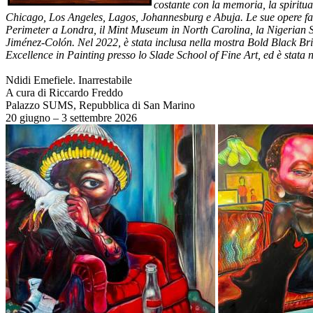
costante con la memoria, la spiritua
Chicago, Los Angeles, Lagos, Johannesburg e Abuja. Le sue opere fa
Perimeter a Londra, il Mint Museum in North Carolina, la Nigerian S
Jiménez-Colón. Nel 2022, è stata inclusa nella mostra Bold Black Brit
Excellence in Painting presso lo Slade School of Fine Art, ed è stat
Ndidi Emefiele. Inarrestabile
A cura di Riccardo Freddo
Palazzo SUMS, Repubblica di San Marino
20 giugno – 3 settembre 2026