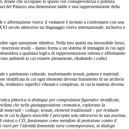
uali, donne che occupano lo spazio con consapevolezza e potenza
 spazi del Palazzo una dimensione tattile e una rappresentazione della
 e affermazione visiva: il visitatore è invitato a confrontarsi con una
XXI secolo attraverso un linguaggio visivo internazionale, inclusivo e
 oltre ogni narrazione riduttiva. Nella loro quieta ma inesorabile forza,
e inserzioni tessili – danno forma a un sistema di immagini in cui ogni
ttraendosi a qualsiasi logica di rappresentazione esterna e affermando
ono ambienti in cui esistere pienamente, ribaltando i codici
e e patrimonio culturale, trasformando tessuti, pattern e materiali
one stratificata in cui ogni elemento diventa frammento di un archivio
, restituisce superfici vibranti e complesse, in cui la materia diventa
ica pittorica si distingue per composizioni figurative stratificate,
ennellata che nella giustapposizione cromatica, esplorano la
ateriali – collage, tessuti, elementi tradizionali – per restituire
rso in cui la figura maschile è percepita solo attraverso la sua assenza.
ali vistosi o CD, funzionano come metafore di protezione contro il
i visivi per l’identità femminile nera contemporanea, in dialogo