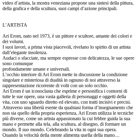
video d’artista, la mostra veneziana propone una sintesi della pittura,
della grafica e della scultura, suoi campi d’azione principali.
L’ARTISTA
Ari Erom, nato nel 1973, è un pittore e scultore, amante dei colori e
dei volumi.
I suoi lavori, a prima vista piacevoli, rivelano lo spirito di un artista
dall’elegante insolenza.
Audaci o sfacciate, ma sempre espresse con delicatezza, le sue opere
sono comunque
profondamente umane e universali.
L’occhio interiore di Ari Erom mette in discussione la condizione
singolare e misteriosa di dualità in ognuno di noi attraverso la
rappresentazione ricorrente di volti con un solo occhio.
Ari Erom è un iconoclasta che esprime e personifica i contorni di
tutte le sue opere, una vasta galleria di personaggi e oggetti della
vita, con uno sguardo diretto ed elevato, con tratti incisivi e precisi.
Attraverso una libertà esente da qualsiasi forma d’insegnamento che
non sia quello della propria esperienza, Ari Erom utilizza le tecniche
più diverse, come un artista appassionato la cui febbre guida la sua
mano e permette alla tela, alla scultura, al disegno, di formare un
mondo. Il suo mondo. Celebrando la vita in ogni sua opera.
Quando la velocità della mente alimenta quella della mano…