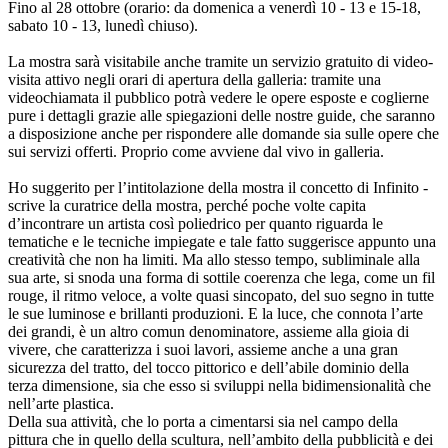
Fino al 28 ottobre (orario: da domenica a venerdì 10 - 13 e 15-18,
sabato 10 - 13, lunedì chiuso).
La mostra sarà visitabile anche tramite un servizio gratuito di video-
visita attivo negli orari di apertura della galleria: tramite una
videochiamata il pubblico potrà vedere le opere esposte e coglierne
pure i dettagli grazie alle spiegazioni delle nostre guide, che saranno
a disposizione anche per rispondere alle domande sia sulle opere che
sui servizi offerti. Proprio come avviene dal vivo in galleria.
Ho suggerito per l’intitolazione della mostra il concetto di Infinito -
scrive la curatrice della mostra, perché poche volte capita
d’incontrare un artista così poliedrico per quanto riguarda le
tematiche e le tecniche impiegate e tale fatto suggerisce appunto una
creatività che non ha limiti. Ma allo stesso tempo, subliminale alla
sua arte, si snoda una forma di sottile coerenza che lega, come un fil
rouge, il ritmo veloce, a volte quasi sincopato, del suo segno in tutte
le sue luminose e brillanti produzioni. E la luce, che connota l’arte
dei grandi, è un altro comun denominatore, assieme alla gioia di
vivere, che caratterizza i suoi lavori, assieme anche a una gran
sicurezza del tratto, del tocco pittorico e dell’abile dominio della
terza dimensione, sia che esso si sviluppi nella bidimensionalità che
nell’arte plastica.
Della sua attività, che lo porta a cimentarsi sia nel campo della
pittura che in quello della scultura, nell’ambito della pubblicità e dei