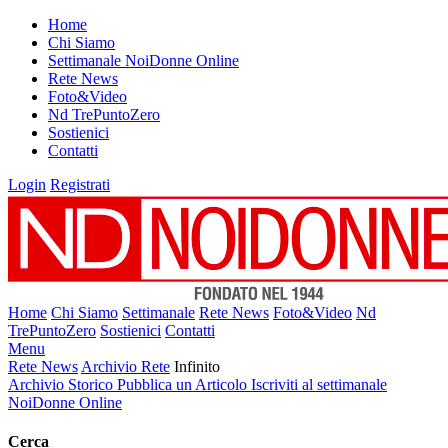
Home
Chi Siamo
Settimanale NoiDonne Online
Rete News
Foto&Video
Nd TrePuntoZero
Sostienici
Contatti
Login
Registrati
Home
Chi Siamo
Settimanale
Rete News
Foto&Video
Nd
TrePuntoZero
Sostienici
Contatti
Menu
Rete News
Archivio Rete
Infinito
Archivio Storico
Pubblica un Articolo
Iscriviti al settimanale
NoiDonne Online
Cerca