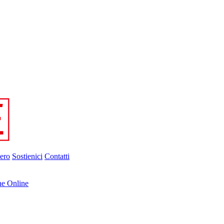
ero
Sostienici
Contatti
ne Online