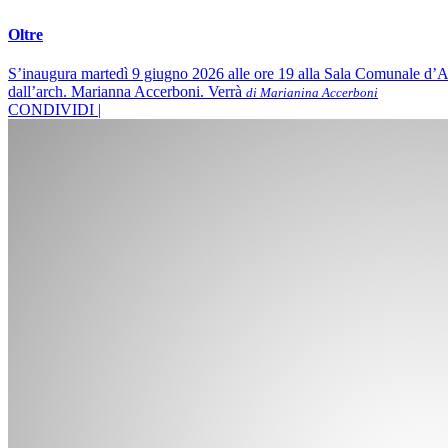
Oltre
S’inaugura martedì 9 giugno 2026 alle ore 19 alla Sala Comunale d’Arte 
dall’arch. Marianna Accerboni. Verrà
di Marianina Accerboni
CONDIVIDI |