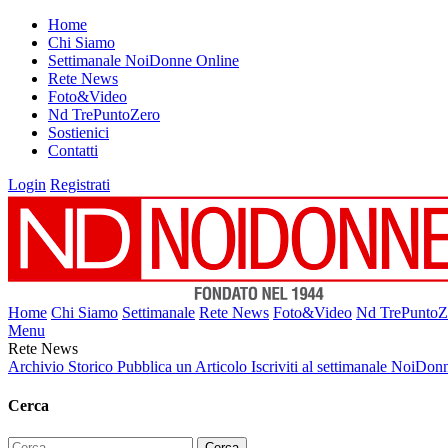
Home
Chi Siamo
Settimanale NoiDonne Online
Rete News
Foto&Video
Nd TrePuntoZero
Sostienici
Contatti
Login
Registrati
Home
Chi Siamo
Settimanale
Rete News
Foto&Video
Nd TrePuntoZ
Menu
Rete News
Archivio Storico
Pubblica un Articolo
Iscriviti al settimanale NoiDon
Cerca