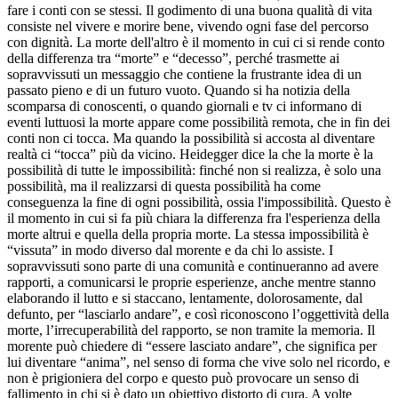
fare i conti con se stessi. Il godimento di una buona qualità di vita
consiste nel vivere e morire bene, vivendo ogni fase del percorso
con dignità. La morte dell'altro è il momento in cui ci si rende conto
della differenza tra “morte” e “decesso”, perché trasmette ai
sopravvissuti un messaggio che contiene la frustrante idea di un
passato pieno e di un futuro vuoto. Quando si ha notizia della
scomparsa di conoscenti, o quando giornali e tv ci informano di
eventi luttuosi la morte appare come possibilità remota, che in fin dei
conti non ci tocca. Ma quando la possibilità si accosta al diventare
realtà ci “tocca” più da vicino. Heidegger dice la che la morte è la
possibilità di tutte le impossibilità: finché non si realizza, è solo una
possibilità, ma il realizzarsi di questa possibilità ha come
conseguenza la fine di ogni possibilità, ossia l'impossibilità. Questo è
il momento in cui si fa più chiara la differenza fra l'esperienza della
morte altrui e quella della propria morte. La stessa impossibilità è
“vissuta” in modo diverso dal morente e da chi lo assiste. I
sopravvissuti sono parte di una comunità e continueranno ad avere
rapporti, a comunicarsi le proprie esperienze, anche mentre stanno
elaborando il lutto e si staccano, lentamente, dolorosamente, dal
defunto, per “lasciarlo andare”, e così riconoscono l’oggettività della
morte, l’irrecuperabilità del rapporto, se non tramite la memoria. Il
morente può chiedere di “essere lasciato andare”, che significa per
lui diventare “anima”, nel senso di forma che vive solo nel ricordo, e
non è prigioniera del corpo e questo può provocare un senso di
fallimento in chi si è dato un obiettivo distorto di cura. A volte