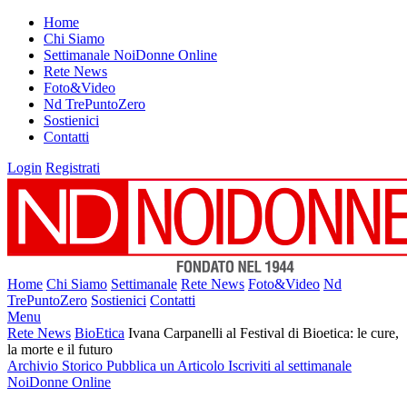
Home
Chi Siamo
Settimanale NoiDonne Online
Rete News
Foto&Video
Nd TrePuntoZero
Sostienici
Contatti
Login
Registrati
Home
Chi Siamo
Settimanale
Rete News
Foto&Video
Nd
TrePuntoZero
Sostienici
Contatti
Menu
Rete News
BioEtica
Ivana Carpanelli al Festival di Bioetica: le cure,
la morte e il futuro
Archivio Storico
Pubblica un Articolo
Iscriviti al settimanale
NoiDonne Online