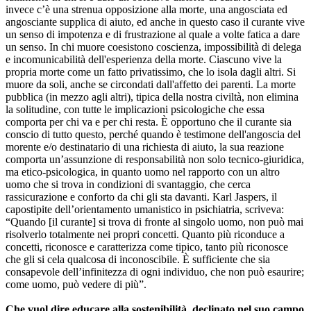
invece c’è una strenua opposizione alla morte, una angosciata ed
angosciante supplica di aiuto, ed anche in questo caso il curante vive
un senso di impotenza e di frustrazione al quale a volte fatica a dare
un senso. In chi muore coesistono coscienza, impossibilità di delega
e incomunicabilità dell'esperienza della morte. Ciascuno vive la
propria morte come un fatto privatissimo, che lo isola dagli altri. Si
muore da soli, anche se circondati dall'affetto dei parenti. La morte
pubblica (in mezzo agli altri), tipica della nostra civiltà, non elimina
la solitudine, con tutte le implicazioni psicologiche che essa
comporta per chi va e per chi resta. È opportuno che il curante sia
conscio di tutto questo, perché quando è testimone dell'angoscia del
morente e/o destinatario di una richiesta di aiuto, la sua reazione
comporta un’assunzione di responsabilità non solo tecnico-giuridica,
ma etico-psicologica, in quanto uomo nel rapporto con un altro
uomo che si trova in condizioni di svantaggio, che cerca
rassicurazione e conforto da chi gli sta davanti. Karl Jaspers, il
capostipite dell’orientamento umanistico in psichiatria, scriveva:
“Quando [il curante] si trova di fronte al singolo uomo, non può mai
risolverlo totalmente nei propri concetti. Quanto più riconduce a
concetti, riconosce e caratterizza come tipico, tanto più riconosce
che gli si cela qualcosa di inconoscibile. È sufficiente che sia
consapevole dell’infinitezza di ogni individuo, che non può esaurire;
come uomo, può vedere di più”.
Che vuol dire educare alla sostenibilità, declinato nel suo campo