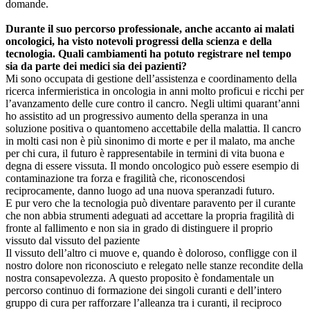
domande.
Durante il suo percorso professionale, anche accanto ai malati
oncologici, ha visto notevoli progressi della scienza e della
tecnologia. Quali cambiamenti ha potuto registrare nel tempo
sia da parte dei medici sia dei pazienti?
Mi sono occupata di gestione dell’assistenza e coordinamento della
ricerca infermieristica in oncologia in anni molto proficui e ricchi per
l’avanzamento delle cure contro il cancro. Negli ultimi quarant’anni
ho assistito ad un progressivo aumento della speranza in una
soluzione positiva o quantomeno accettabile della malattia. Il cancro
in molti casi non è più sinonimo di morte e per il malato, ma anche
per chi cura, il futuro è rappresentabile in termini di vita buona e
degna di essere vissuta. Il mondo oncologico può essere esempio di
contaminazione tra forza e fragilità che, riconoscendosi
reciprocamente, danno luogo ad una nuova speranzadi futuro.
E pur vero che la tecnologia può diventare paravento per il curante
che non abbia strumenti adeguati ad accettare la propria fragilità di
fronte al fallimento e non sia in grado di distinguere il proprio
vissuto dal vissuto del paziente
Il vissuto dell’altro ci muove e, quando è doloroso, confligge con il
nostro dolore non riconosciuto e relegato nelle stanze recondite della
nostra consapevolezza. A questo proposito è fondamentale un
percorso continuo di formazione dei singoli curanti e dell’intero
gruppo di cura per rafforzare l’alleanza tra i curanti, il reciproco