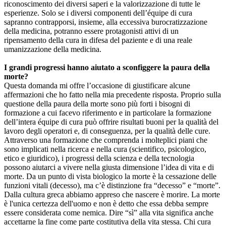
riconoscimento dei diversi saperi e la valorizzazione di tutte le
esperienze. Solo se i diversi componenti dell’équipe di cura
sapranno contrapporsi, insieme, alla eccessiva burocratizzazione
della medicina, potranno essere protagonisti attivi di un
ripensamento della cura in difesa del paziente e di una reale
umanizzazione della medicina.
I grandi progressi hanno aiutato a sconfiggere la paura della
morte?
Questa domanda mi offre l’occasione di giustificare alcune
affermazioni che ho fatto nella mia precedente risposta. Proprio sulla
questione della paura della morte sono più forti i bisogni di
formazione a cui facevo riferimento e in particolare la formazione
dell’intera équipe di cura può offrire risultati buoni per la qualità del
lavoro degli operatori e, di conseguenza, per la qualità delle cure.
Attraverso una formazione che comprenda i molteplici piani che
sono implicati nella ricerca e nella cura (scientifico, psicologico,
etico e giuridico), i progressi della scienza e della tecnologia
possono aiutarci a vivere nella giusta dimensione l’idea di vita e di
morte. Da un punto di vista biologico la morte è la cessazione delle
funzioni vitali (decesso), ma c’è distinzione fra “decesso” e “morte”.
Dalla cultura greca abbiamo appreso che nascere è morire. La morte
è l'unica certezza dell'uomo e non è detto che essa debba sempre
essere considerata come nemica. Dire “sì” alla vita significa anche
accettarne la fine come parte costitutiva della vita stessa. Chi cura