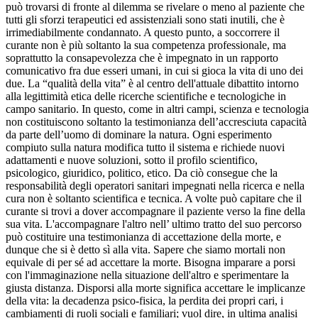
può trovarsi di fronte al dilemma se rivelare o meno al paziente che
tutti gli sforzi terapeutici ed assistenziali sono stati inutili, che è
irrimediabilmente condannato. A questo punto, a soccorrere il
curante non è più soltanto la sua competenza professionale, ma
soprattutto la consapevolezza che è impegnato in un rapporto
comunicativo fra due esseri umani, in cui si gioca la vita di uno dei
due. La “qualità della vita” è al centro dell'attuale dibattito intorno
alla legittimità etica delle ricerche scientifiche e tecnologiche in
campo sanitario. In questo, come in altri campi, scienza e tecnologia
non costituiscono soltanto la testimonianza dell’accresciuta capacità
da parte dell’uomo di dominare la natura. Ogni esperimento
compiuto sulla natura modifica tutto il sistema e richiede nuovi
adattamenti e nuove soluzioni, sotto il profilo scientifico,
psicologico, giuridico, politico, etico. Da ciò consegue che la
responsabilità degli operatori sanitari impegnati nella ricerca e nella
cura non è soltanto scientifica e tecnica. A volte può capitare che il
curante si trovi a dover accompagnare il paziente verso la fine della
sua vita. L'accompagnare l'altro nell’ ultimo tratto del suo percorso
può costituire una testimonianza di accettazione della morte, e
dunque che si è detto sì alla vita. Sapere che siamo mortali non
equivale di per sé ad accettare la morte. Bisogna imparare a porsi
con l'immaginazione nella situazione dell'altro e sperimentare la
giusta distanza. Disporsi alla morte significa accettare le implicanze
della vita: la decadenza psico-fisica, la perdita dei propri cari, i
cambiamenti di ruoli sociali e familiari; vuol dire, in ultima analisi