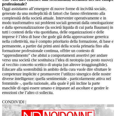
professionale?
Oggi assistiamo all’emergere di nuove forme di inciviltà sociale,
generate da una molteplicità di fattori che fanno riferimento alla
complessità della società attuale. Intervenire operativamente e in
modo trasformativo sui problemi sociali generati dalla omologazione
e dalla spersonalizzazione (la società liquida di cui parla Bauman) in
tutti i contesti della vita quotidiana, delle organizzazioni e delle
imprese è l’idea di base che gode già della approvazione generica
nella collettività, ma è compito prioritario della formazione, di base e
permanente, a partire dai primi anni della scuola primaria fino alla
formazione professionale continua, offrire un contesto di
“apprendimento” che abitui a comportamenti assertivi per andare
verso una società che sostituisca l’idea di neotopia (un posto nuovo)
al vecchio concetto scettico di utopia (un altrove irraggiungibile).
Educare alla sostenibilità in ambito della cura vuole dire sfruttare le
competenze implicite e promuovere l’utilizzo sinergico delle nostre
diverse intelligenze: quella sentimentale - particolarmente attiva nel
femminile -, quella razionale, alla quale è più incline la parte
maschile di ogni essere umano e imparare ad ascoltare e gestire le
emozioni che l’altro ci sollecita.
CONDIVIDI |