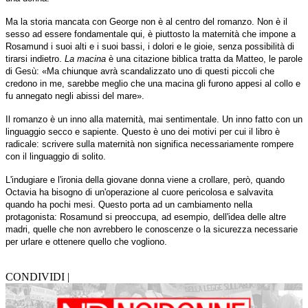
Ma la storia mancata con George non è al centro del romanzo. Non è il
sesso ad essere fondamentale qui, è piuttosto la maternità che impone a
Rosamund i suoi alti e i suoi bassi, i dolori e le gioie, senza possibilità di
tirarsi indietro.
La macina
è una citazione biblica tratta da Matteo, le parole
di Gesù: «Ma chiunque avrà scandalizzato uno di questi piccoli che
credono in me, sarebbe meglio che una macina gli furono appesi al collo e
fu annegato negli abissi del mare».
Il romanzo è un inno alla maternità, mai sentimentale. Un inno fatto con un
linguaggio secco e sapiente. Questo è uno dei motivi per cui il libro è
radicale: scrivere sulla maternità non significa necessariamente rompere
con il linguaggio di solito.
L'indugiare e l'ironia della giovane donna viene a crollare, però, quando
Octavia ha bisogno di un'operazione al cuore pericolosa e salvavita
quando ha pochi mesi. Questo porta ad un cambiamento nella
protagonista: Rosamund si preoccupa, ad esempio, dell'idea delle altre
madri, quelle che non avrebbero le conoscenze o la sicurezza necessarie
per urlare e ottenere quello che vogliono.
CONDIVIDI |