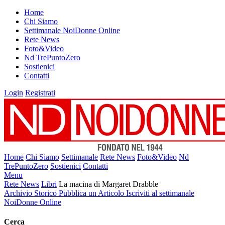
Home
Chi Siamo
Settimanale NoiDonne Online
Rete News
Foto&Video
Nd TrePuntoZero
Sostienici
Contatti
Login
Registrati
Home
Chi Siamo
Settimanale
Rete News
Foto&Video
Nd
TrePuntoZero
Sostienici
Contatti
Menu
Rete News
Libri
La macina di Margaret Drabble
Archivio Storico
Pubblica un Articolo
Iscriviti al settimanale
NoiDonne Online
Cerca