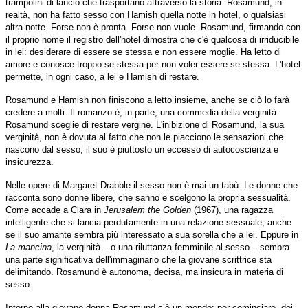
trampolini di lancio che trasportano attraverso la storia. Rosamund, in
realtà, non ha fatto sesso con Hamish quella notte in hotel, o qualsiasi
altra notte. Forse non è pronta. Forse non vuole. Rosamund, firmando con
il proprio nome il registro dell'hotel dimostra che c'è qualcosa di irriducibile
in lei: desiderare di essere se stessa e non essere moglie. Ha letto di
amore e conosce troppo se stessa per non voler essere se stessa. L'hotel
permette, in ogni caso, a lei e Hamish di restare.
Rosamund e Hamish non finiscono a letto insieme, anche se ciò lo farà
credere a molti. Il romanzo è, in parte, una commedia della verginità.
Rosamund sceglie di restare vergine. L'inibizione di Rosamund, la sua
verginità, non è dovuta al fatto che non le piacciono le sensazioni che
nascono dal sesso, il suo è piuttosto un eccesso di autocoscienza e
insicurezza.
Nelle opere di Margaret Drabble il sesso non è mai un tabù. Le donne che
racconta sono donne libere, che sanno e scelgono la propria sessualità.
Come accade a Clara in
Jerusalem the Golden
(1967), una ragazza
intelligente che si lancia perdutamente in una relazione sessuale, anche
se il suo amante sembra più interessato a sua sorella che a lei. Eppure in
La mancina
, la verginità – o una riluttanza femminile al sesso – sembra
una parte significativa dell'immaginario che la giovane scrittrice sta
delimitando. Rosamund è autonoma, decisa, ma insicura in materia di
sesso.
Intorno alla giovane donna Rosamund c’è un mondo; per cominciare, dei