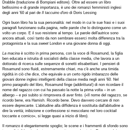
Drabble (traduzione di Bompiani editore). Oltre ad essere un libro
bellissimo e di grande importanza, è uno dei romanzi femministi inglesi
degli anni '60 al pari de
Il taccuino d'oro
di Doris Lessing
Ogni buon libro ha la sua personalità: nel modo in cui le sue frasi e i suoi
paragrafi funzionano sulla pagina, nelle parole che lo distinguono come un
volto un corpo. E il suo resistere al tempo. Le parole dell'autrice sono
ancora attuali, così tanto da non sembrare esserci molta differenza tra la
protagonista e la sua
sweet
London e una giovane donna di oggi.
La macina
è scritto in prima persona, con la voce di Rosamund, la figlia
ben educata e istruita di socialisti della classe media, che lavora a un
dottorato di ricerca sulle sequenze di sonetti elisabettiani. I pensieri di
Rosamund sono fluidi, estremamente chiari, ma c'è anche una timida
rigidità in ciò che dice, che equivale a un certo rigido imbarazzo delle
giovani donne inglesi intelligenti della classe media negli anni '60. Nel
primo paragrafo del libro, Rosamund finge (addirittura!) di non ricordare il
nome del ragazzo con cui ha passato la notte la prima volta – in un
albergo – e poi subito si rimprovera di aver finto. («Il nome del ragazzo, se
ricordo bene, era Hamish. Ricordo bene. Devo davvero cercare di non
essere deprecante. L'abitudine alla diffidenza è sostituita dall'abitudine a
dire la verità; inibizione e confessione si mescolano nel loro cocktail
toccante e comico», si legge quasi a inizio di libro).
Il romanzo è elegantemente spoglio; le scene e i frammenti di sfondo sono