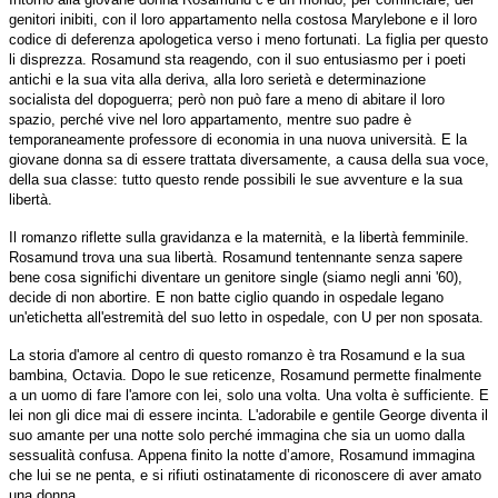
genitori inibiti, con il loro appartamento nella costosa Marylebone e il loro
codice di deferenza apologetica verso i meno fortunati. La figlia per questo
li disprezza. Rosamund sta reagendo, con il suo entusiasmo per i poeti
antichi e la sua vita alla deriva, alla loro serietà e determinazione
socialista del dopoguerra; però non può fare a meno di abitare il loro
spazio, perché vive nel loro appartamento, mentre suo padre è
temporaneamente professore di economia in una nuova università. E la
giovane donna sa di essere trattata diversamente, a causa della sua voce,
della sua classe: tutto questo rende possibili le sue avventure e la sua
libertà.
Il romanzo riflette sulla gravidanza e la maternità, e la libertà femminile.
Rosamund trova una sua libertà. Rosamund tentennante senza sapere
bene cosa significhi diventare un genitore single (siamo negli anni '60),
decide di non abortire. E non batte ciglio quando in ospedale legano
un'etichetta all'estremità del suo letto in ospedale, con U per non sposata.
La storia d'amore al centro di questo romanzo è tra Rosamund e la sua
bambina, Octavia. Dopo le sue reticenze, Rosamund permette finalmente
a un uomo di fare l'amore con lei, solo una volta. Una volta è sufficiente. E
lei non gli dice mai di essere incinta. L'adorabile e gentile George diventa il
suo amante per una notte solo perché immagina che sia un uomo dalla
sessualità confusa. Appena finito la notte d’amore, Rosamund immagina
che lui se ne penta, e si rifiuti ostinatamente di riconoscere di aver amato
una donna.