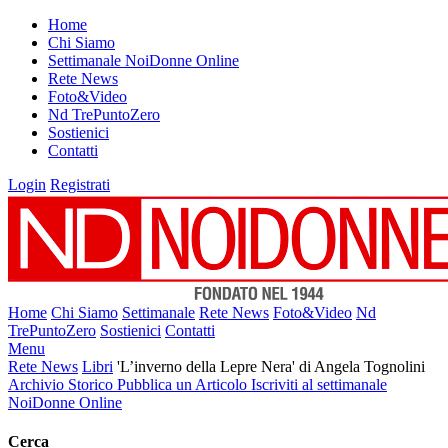
Home
Chi Siamo
Settimanale NoiDonne Online
Rete News
Foto&Video
Nd TrePuntoZero
Sostienici
Contatti
Login
Registrati
Home
Chi Siamo
Settimanale
Rete News
Foto&Video
Nd
TrePuntoZero
Sostienici
Contatti
Menu
Rete News
Libri
'L’inverno della Lepre Nera' di Angela Tognolini
Archivio Storico
Pubblica un Articolo
Iscriviti al settimanale
NoiDonne Online
Cerca