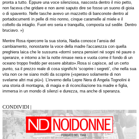
pronta a tutto. Eppure una voce silenziosa, nascosta dentro il mio petto,
non faceva che gridare e non avrei saputo dire se fosse un suono di gioia
o di spavento. Nelle tasche avevo un mazzetto di banconote dentro al
portadocumenti in pelle di mio nonno, cinque caramelle al miele e il
coltello da intaglio. Fuori ero seria e tranquilla, composta sul sedile. Dentro
bruciavo. »)
Mentre Rosa ripercorre la sua storia, Nadia conosce l’ansia del
cambiamento, nonostante la voce della madre l'accarezza con quella
preghiera laica che le sussurra «dormì senza pensieri né sogni né paure o
speranze, e intorno a lei la notte rimase nera e vuota come il fondo di un
oceano troppo freddo per essere abitato».Rosa si capisce, ad un certo
punto, sa il prezzo reale di cosa significhi ‘scoprire i segreti’, che nella sua
vita non ce ne siano molti da scoprire («speravo solamente di non
svelarne altri mai più»). L’inverno della Lepre Nera di Angela Tognolini è
una storia di montagna, di magia e di riconciliazione tra madre e figlia,
immersa in un mondo di silenzi e durezza, ma anche di speranza.
CONDIVIDI |