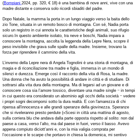
(
Bompiani
2024, pp. 320, € 18) è una bambina di nove anni, vive con una
madre distante e conserva solo ricordi sbiaditi del padre.
Dopo Natale, la mamma la porta in un lungo viaggio verso la baita dello
zio Tone, situata in un remoto bosco di montagna. Con sé, Nadia porta
solo un registro in cui annota le caratteristiche degli animali, suo rifugio
sicuro.In questo ambiente isolato, tra neve e boschi, Nadia impara a
conoscere la montagna, ascolta la leggenda della Lepre Nera, scopre il
peso invisibile che grava sulle spalle della madre. Insieme, trovano la
forza per riprendere il cammino della vita.
L’inverno della Lepre nera di Angela Tognolini è una storia di montagna, di
magia e di riconciliazione tra madre e figlia, immersa in un mondo di
silenzi e durezza. Emerge così il racconto della vita di Rosa, la madre.
Una donna che ha avuto la possibilità di andare in città e di studiare. Di
sottrarsi alla vita dura della montagna. Ma di legarsi ad un giovane e di
‒
conoscere cosa sia l’amore tossico, diventare una madre single
in tempi
‒
in cui questo era considerato un abominio agli occhi della società
vedere
i propri sogni decomporsi sotto la dura realtà. E con l'amarezza di chi
ripensa all'innocenza e alle grandi speranze della giovinezza. Speranze
che si riveleranno presto perdute («Scesi in città una mattina di agosto,
sulla corriera blu che andava dalla parte opposta rispetto al solito: non dal
paese a casa, verso l’alto, ma dal paese in fuori, verso il basso. Avevo
appena compiuto diciott’anni e, con la mia valigia comprata per
l’occasione e le scarpe che portavo in chiesa la domenica, mi sentivo