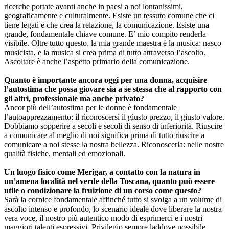
ricerche portate avanti anche in paesi a noi lontanissimi,
geograficamente e culturalmente. Esiste un tessuto comune che ci
tiene legati e che crea la relazione, la comunicazione. Esiste una
grande, fondamentale chiave comune. E’ mio compito renderla
visibile. Oltre tutto questo, la mia grande maestra è la musica: nasco
musicista, e la musica si crea prima di tutto attraverso l’ascolto.
Ascoltare è anche l’aspetto primario della comunicazione.
Quanto è importante ancora oggi per una donna, acquisire
l’autostima che possa giovare sia a se stessa che al rapporto con
gli altri, professionale ma anche privato?
Ancor più dell’autostima per le donne è fondamentale
l’autoapprezzamento: il riconoscersi il giusto prezzo, il giusto valore.
Dobbiamo sopperire a secoli e secoli di senso di inferiorità. Riuscire
a comunicare al meglio di noi significa prima di tutto riuscire a
comunicare a noi stesse la nostra bellezza. Riconoscerla: nelle nostre
qualità fisiche, mentali ed emozionali.
Un luogo fisico come Merigar, a contatto con la natura in
un’amena località nel verde della Toscana, quanto può essere
utile o condizionare la fruizione di un corso come questo?
Sarà la cornice fondamentale affinché tutto si svolga a un volume di
ascolto intenso e profondo, lo scenario ideale dove liberare la nostra
vera voce, il nostro più autentico modo di esprimerci e i nostri
maggiori talenti espressivi. Privilegio sempre laddove possibile,