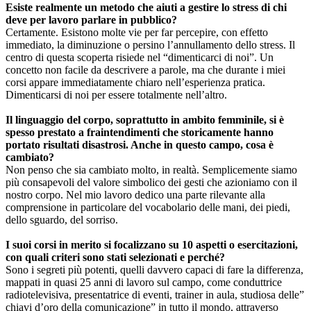
Esiste realmente un metodo che aiuti a gestire lo stress di chi
deve per lavoro parlare in pubblico?
Certamente. Esistono molte vie per far percepire, con effetto
immediato, la diminuzione o persino l’annullamento dello stress. Il
centro di questa scoperta risiede nel “dimenticarci di noi”. Un
concetto non facile da descrivere a parole, ma che durante i miei
corsi appare immediatamente chiaro nell’esperienza pratica.
Dimenticarsi di noi per essere totalmente nell’altro.
Il linguaggio del corpo, soprattutto in ambito femminile, si è
spesso prestato a fraintendimenti che storicamente hanno
portato risultati disastrosi. Anche in questo campo, cosa è
cambiato?
Non penso che sia cambiato molto, in realtà. Semplicemente siamo
più consapevoli del valore simbolico dei gesti che azioniamo con il
nostro corpo. Nel mio lavoro dedico una parte rilevante alla
comprensione in particolare del vocabolario delle mani, dei piedi,
dello sguardo, del sorriso.
I suoi corsi in merito si focalizzano su 10 aspetti o esercitazioni,
con quali criteri sono stati selezionati e perché?
Sono i segreti più potenti, quelli davvero capaci di fare la differenza,
mappati in quasi 25 anni di lavoro sul campo, come conduttrice
radiotelevisiva, presentatrice di eventi, trainer in aula, studiosa delle”
chiavi d’oro della comunicazione” in tutto il mondo, attraverso