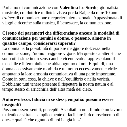
Parliamo di comunicazione con
Valentina Lo Surdo
, giornalista
musicale, conduttrice radiotelevisiva per la Rai, e da oltre 10 anni
trainer
di comunicazione e reporter internazionale. Appassionata di
viaggi e ricerche sulla musica, il benessere, la comunicazione.
Ci sono dei parametri che differenziano ancora le modalità di
comunicazione per uomini e donne, o possono, almeno in
qualche campo, considerarsi superati?
La donna ha la possibilità di portare maggiore dolcezza nella
comunicazione, l’uomo maggiore vigore. Ma queste caratteristiche
sono utilissime in un senso anche vicendevole: rappresentano il
maschile e il femminile che abita ognuno di noi. E quindi, una
donna eccessivamente morbida e un uomo eccessivamente virile
amputano la loro armonia comunicativa di una parte importante.
Come in ogni cosa, la chiave è nell’equilibrio e nella varietà.
Dobbiamo tutti tenere presente il rispettare la nostra natura e al
tempo stesso di arricchirla dell’altra metà del cielo.
Autorevolezza, fiducia in se stessi, empatia: possono essere
insegnati?
Possono essere sentiti, percepiti. Ascoltati in noi. Il mio è un lavoro
maieutico: si tratta semplicemente di facilitare il riconoscimento di
queste qualità che ognuno di noi ha già in sé.