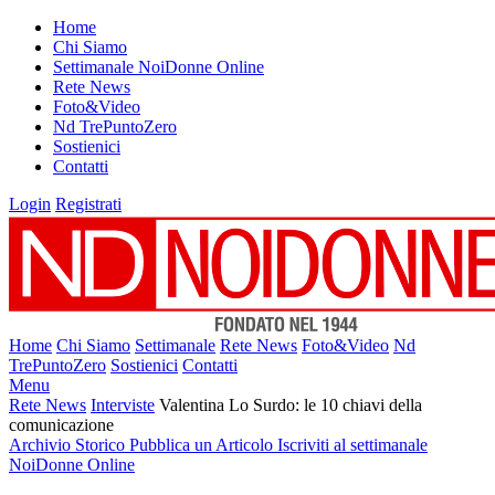
Home
Chi Siamo
Settimanale NoiDonne Online
Rete News
Foto&Video
Nd TrePuntoZero
Sostienici
Contatti
Login
Registrati
Home
Chi Siamo
Settimanale
Rete News
Foto&Video
Nd
TrePuntoZero
Sostienici
Contatti
Menu
Rete News
Interviste
Valentina Lo Surdo: le 10 chiavi della
comunicazione
Archivio Storico
Pubblica un Articolo
Iscriviti al settimanale
NoiDonne Online