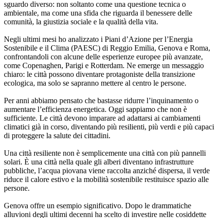
sguardo diverso: non soltanto come una questione tecnica o
ambientale, ma come una sfida che riguarda il benessere delle
comunità, la giustizia sociale e la qualità della vita.
Negli ultimi mesi ho analizzato i Piani d’Azione per l’Energia
Sostenibile e il Clima (PAESC) di Reggio Emilia, Genova e Roma,
confrontandoli con alcune delle esperienze europee più avanzate,
come Copenaghen, Parigi e Rotterdam. Ne emerge un messaggio
chiaro: le città possono diventare protagoniste della transizione
ecologica, ma solo se sapranno mettere al centro le persone.
Per anni abbiamo pensato che bastasse ridurre l’inquinamento o
aumentare l’efficienza energetica. Oggi sappiamo che non è
sufficiente. Le città devono imparare ad adattarsi ai cambiamenti
climatici già in corso, diventando più resilienti, più verdi e più capaci
di proteggere la salute dei cittadini.
Una città resiliente non è semplicemente una città con più pannelli
solari. È una città nella quale gli alberi diventano infrastrutture
pubbliche, l’acqua piovana viene raccolta anziché dispersa, il verde
riduce il calore estivo e la mobilità sostenibile restituisce spazio alle
persone.
Genova offre un esempio significativo. Dopo le drammatiche
alluvioni degli ultimi decenni ha scelto di investire nelle cosiddette