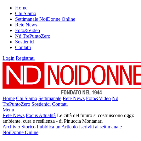
Home
Chi Siamo
Settimanale NoiDonne Online
Rete News
Foto&Video
Nd TrePuntoZero
Sostienici
Contatti
Login
Registrati
Home
Chi Siamo
Settimanale
Rete News
Foto&Video
Nd
TrePuntoZero
Sostienici
Contatti
Menu
Rete News
Focus Attualità
Le città del futuro si costruiscono oggi:
ambiente, cura e resilienza - di Pinuccia Montanari
Archivio Storico
Pubblica un Articolo
Iscriviti al settimanale
NoiDonne Online