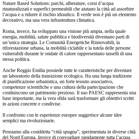
Nature Based Solutions: parchi, alberature, corsi d’acqua
rinaturalizzati e superfici permeabili che aiutano la città ad assorbire
l’acqua e a ridurre il rischio idraulico. Il verde non è più un elemento
decorativo, ma una vera infrastruttura climatica.
Roma, invece, ha sviluppato una visione più ampia, nella quale
energia, mobilità, salute pubblica e biodiversità diventano parti di
un’unica strategia. Le Comunità Energetiche Rinnovabili, la
riforestazione urbana, la mobilità ciclabile e la tutela delle persone
vulnerabili durante le ondate di calore rappresentano tasselli di una
stessa politica.
Anche Reggio Emilia possiede tutte le caratteristiche per diventare
un laboratorio della transizione ecologica. Ha una lunga tradizione
di pianificazione urbanistica, un forte tessuto associativo,
competenze scientifiche e una cultura della partecipazione che
costituiscono un patrimonio prezioso. Il suo PAESC rappresenta una
base importante, ma la vera sfida sarà trasformare gli obiettivi scritti
in azioni concrete e condivise.
Il confronto con le esperienze europee suggerisce alcune idee
semplici ma rivoluzionarie.
Pensiamo alla cosiddetta “città spugna”, sperimentata in diverse città
del Nord Europa. Invece di convogliare rapidamente tutta l’acqua