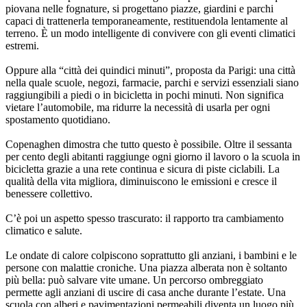
piovana nelle fognature, si progettano piazze, giardini e parchi
capaci di trattenerla temporaneamente, restituendola lentamente al
terreno. È un modo intelligente di convivere con gli eventi climatici
estremi.
Oppure alla “città dei quindici minuti”, proposta da Parigi: una città
nella quale scuole, negozi, farmacie, parchi e servizi essenziali siano
raggiungibili a piedi o in bicicletta in pochi minuti. Non significa
vietare l’automobile, ma ridurre la necessità di usarla per ogni
spostamento quotidiano.
Copenaghen dimostra che tutto questo è possibile. Oltre il sessanta
per cento degli abitanti raggiunge ogni giorno il lavoro o la scuola in
bicicletta grazie a una rete continua e sicura di piste ciclabili. La
qualità della vita migliora, diminuiscono le emissioni e cresce il
benessere collettivo.
C’è poi un aspetto spesso trascurato: il rapporto tra cambiamento
climatico e salute.
Le ondate di calore colpiscono soprattutto gli anziani, i bambini e le
persone con malattie croniche. Una piazza alberata non è soltanto
più bella: può salvare vite umane. Un percorso ombreggiato
permette agli anziani di uscire di casa anche durante l’estate. Una
scuola con alberi e pavimentazioni permeabili diventa un luogo più