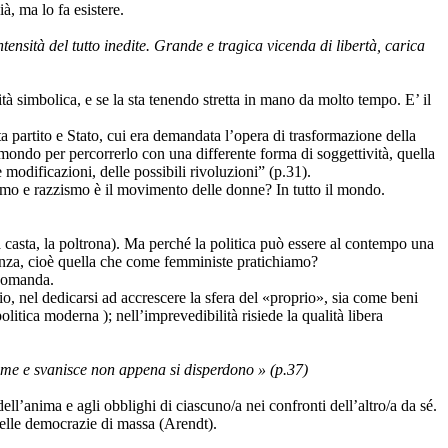
à, ma lo fa esistere.
ensità del tutto inedite. Grande e tragica vicenda di libertà, carica
à simbolica, e se la sta tenendo stretta in mano da molto tempo. E’ il
 partito e Stato, cui era demandata l’opera di trasformazione della
mondo per percorrerlo con una differente forma di soggettività, quella
 modificazioni, delle possibili rivoluzioni” (p.31).
ismo e razzismo è il movimento delle donne? In tutto il mondo.
a casta, la poltrona). Ma perché la politica può essere al contempo una
ivenza, cioè quella che come femministe pratichiamo?
 domanda.
io, nel dedicarsi ad accrescere la sfera del «proprio», sia come beni
olitica moderna ); nell’imprevedibilità risiede la qualità libera
ieme e svanisce non appena si disperdono » (p.37)
ll’anima e agli obblighi di ciascuno/a nei confronti dell’altro/a da sé.
delle democrazie di massa (Arendt).