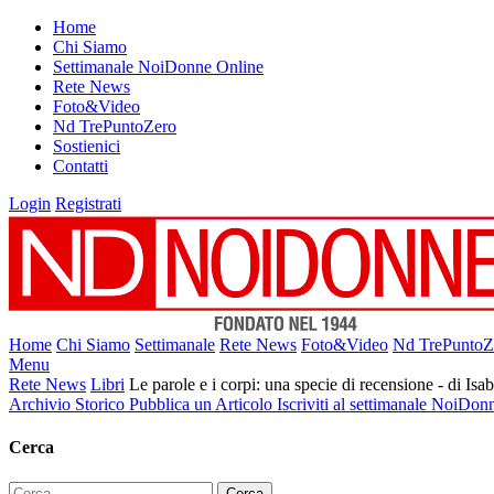
Home
Chi Siamo
Settimanale NoiDonne Online
Rete News
Foto&Video
Nd TrePuntoZero
Sostienici
Contatti
Login
Registrati
Home
Chi Siamo
Settimanale
Rete News
Foto&Video
Nd TrePuntoZ
Menu
Rete News
Libri
Le parole e i corpi: una specie di recensione - di Isab
Archivio Storico
Pubblica un Articolo
Iscriviti al settimanale NoiDon
Cerca