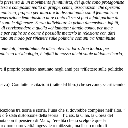
alla presenza di un movimento femminista, del quale sono protagoniste
esa e composita realtà di gruppi, centri, associazioni che operano
emminismo, proprio per marcare la discontinuità con il femminismo
erazione femminista a dare conto di sé: si può infatti parlare di
ono le differenze. Senza individuare la prima dimensione, infatti,
lo di corrispondere a quella «chiamata»; dando conto, per me e
 per capire se e come è possibile metterlo in relazione con altri
tato un modo per riflettere sulle politiche comuni tra femministe
me tali, inevitabilmente alternativi tra loro. Non lo dico per
mminismo un’ideologia, è infatti la mossa di chi vuole addomesticarlo;
 il proprio pensiero maturato negli anni per “riflettere sulle politiche
sivo). Con tutte le citazioni (tratte dal libro) che servono, sacrificando
cazione tra teoria e storia, l’una che si dovrebbe compiere nell’altra, “
’è stata distorsione della teoria – l’Urss, la Cina, la Corea del
ta con il pensiero di Marx, l’eredità che io scelgo è quella
Marx non sono verità ingessate o mitizzate, ma il suo modo di