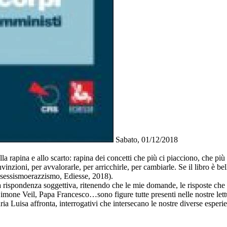
Sabato, 01/12/2018
lla rapina e allo scarto: rapina dei concetti che più ci piacciono, che p
nzioni, per avvalorarle, per arricchirle, per cambiarle. Se il libro è bell
a sessismoerazzismo, Ediesse, 2018).
sta rispondenza soggettiva, ritenendo che le mie domande, le risposte che 
 Veil, Papa Francesco…sono figure tutte presenti nelle nostre letture e
aria Luisa affronta, interrogativi che intersecano le nostre diverse espe