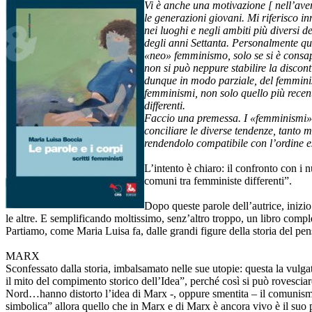
Vi è anche una motivazione [ nell’ave
le generazioni giovani. Mi riferisco 
nei luoghi e negli ambiti più diversi
degli anni Settanta. Personalmente qu
«neo» femminismo, solo se si è consap
non si può neppure stabilire la disco
dunque in modo parziale, del femminism
femminismi, non solo quello più recent
differenti.
Faccio una premessa. I «femminismi», a
conciliare le diverse tendenze, tanto 
rendendolo compatibile con l’ordine es
L’intento è chiaro: il confronto con i 
comuni tra femministe differenti”.
Dopo queste parole dell’autrice, inizio 
le altre. E semplificando moltissimo, senz’altro troppo, un libro compl
Partiamo, come Maria Luisa fa, dalle grandi figure della storia del pens
MARX
Sconfessato dalla storia, imbalsamato nelle sue utopie: questa la vulgat
il mito del compimento storico dell’Idea”, perché così si può rovesciare
Nord…hanno distorto l’idea di Marx -, oppure smentita – il comunismo è
simbolica” allora quello che in Marx e di Marx è ancora vivo è il suo p