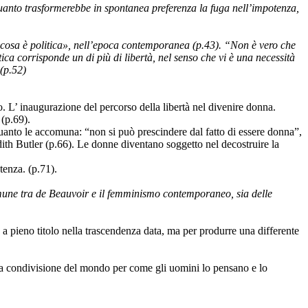
uanto trasformerebbe in spontanea preferenza la fuga nell’impotenza,
 cosa è politica», nell’epoca contemporanea (p.43). “Non è vero che
itica corrisponde un di più di libertà, nel senso che vi è una necessità
 (p.52)
 L’ inaugurazione del percorso della libertà nel divenire donna.
 (p.69).
uanto le accomuna: “non si può prescindere dal fatto di essere donna”,
udith Butler (p.66). Le donne diventano soggetto nel decostruire la
tenza. (p.71).
omune tra de Beauvoir e il femminismo contemporaneo, sia delle
 a pieno titolo nella trascendenza data, ma per produrre una differente
alla condivisione del mondo per come gli uomini lo pensano e lo