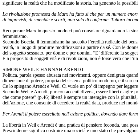
significare la realtà che ha modificato la storia, ha generato la possib
La rivoluzione promessa da Marx ha fatto sì che per un numero enorme d
di imprevisti, di smentite e scarti, non solo di conferme. Tuttora incom
Recuperare Marx in questo modo ci può consolare riguardando la storia, 
femminismo.
Secondo Boccia, il femminismo ha raccolto l’eredità radicale del pensi
realtà, in luogo di produrre modificazioni a partire da sé. Con le don
del soggetto sessuato, per donne e per uomini. “E’ differente la soggetti
E a proposito di soggettività e di rivoluzioni, non è forse vero che l
SIMONE WEIL E HANNAH ARENDT
Politica, parola spesso abusata nei movimenti, oppure denigrata quando 
dimensione di potere, propria del sistema politico moderno, e il suo co
Ce lo spiegano Arendt e Weil. Ci vuole un po’ di impegno per leggere
Secondo Weil e Arendt, pur con accenti diversi, essere liberi e agire po
che come potere” (p.46) libertà è sempre un interagire con la pluralità, s
dell’azione, che consente di eccedere la realtà data, produce nel mon
Per Arendt il potere esercitato nell’azione politica, dovendo dare fo
La libertà in Weil e Arendt è una pratica di pensiero feconda, una possi
Prescinderne significa costruire una società e uno stato che prevalgon