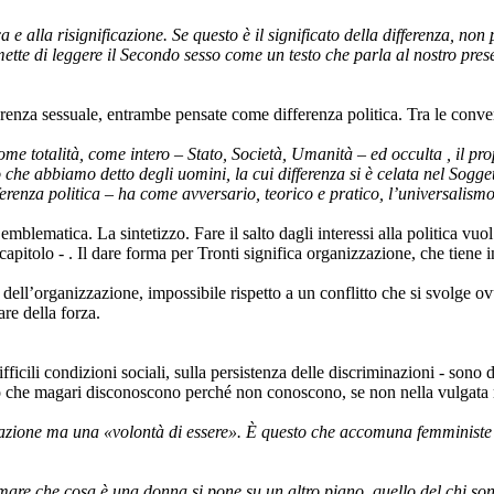
ca e alla risignificazione. Se questo è il significato della differenza,
ette di leggere il Secondo sesso come un testo che parla al nostro prese
renza sessuale, entrambe pensate come differenza politica. Tra le converg
me totalità, come intero – Stato, Società, Umanità – ed occulta , il prop
che abbiamo detto degli uomini, la cui differenza si è celata nel Sogge
erenza politica – ha come avversario, teorico e pratico, l’universalismo
mblematica. La sintetizzo. Fare il salto dagli interessi alla politica vuol
pitolo - . Il dare forma per Tronti significa organizzazione, che tiene i
ell’organizzazione, impossibile rispetto a un conflitto che si svolge o
are della forza.
ifficili condizioni sociali, sulla persistenza delle discriminazioni - son
e magari disconoscono perché non conoscono, se non nella vulgata med
ione ma una «volontà di essere». È questo che accomuna femministe e 
re che cosa è una donna si pone su un altro piano, quello del chi sono