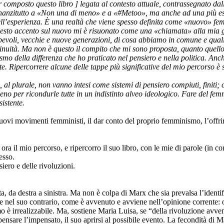
r composto questo libro ] legata al contesto attuale, contrassegnato d
innanzitutto a «Non una di meno» e a «#Metoo», ma anche ad una più est
 dell’esperienza. È una realtà che viene spesso definita come «nuovo» f
esto accento sul nuovo mi è risuonato come una «chiamata» alla mia gen
evoli, vecchie e nuove generazioni, di cosa abbiamo in comune e quali s
ntinuità. Ma non è questo il compito che mi sono proposta, quanto quel
o della differenza che ho praticato nel pensiero e nella politica. Anche
e. Ripercorrere alcune delle tappe più significative del mio percorso è s
l plurale, non vanno intesi come sistemi di pensiero compiuti, finiti; co
meno per ricondurle tutte in un indistinto alveo ideologico. Fare del fe
istente.
nuovi movimenti femministi, il dar conto del proprio femminismo, l’offrire
ora il mio percorso, e ripercorro il suo libro, con le mie di parole (in cor
esso.
iero e delle rivoluzioni.
a, da destra a sinistra. Ma non è colpa di Marx che sia prevalsa l’identifi
 nel suo contrario, come è avvenuto e avviene nell’opinione corrente: o c
 irrealizzabile. Ma, sostiene Maria Luisa, se “della rivoluzione avvenu
ensare l’impensato, il suo aprirsi al possibile evento. La fecondità di 