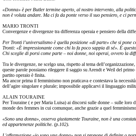
«Donna» è per Butler termine aperto, al nostro intervento, alla politi
non è voluta andare. Ma ci fa da ponte verso il suo pensiero, e ci perm
MARIO TRONTI
Convergenze e divergenze tra differenza operaia e pensiero della diffe
Per Tronti l’universalismo è quella posizione «di parte» che si pone co
Tronti: «È impressionante come chi lo fa poco sappia di sé». È questo 
Chi sceglie di porsi come parte – noi donne, noi operai, ovvero la diff
Tra le divergenze, ne scelgo una, rispetto al tema dell’organizzazione, e
queste parole possiamo rileggere il saggio su Arendt e Weil del primo ca
partito operaio è finita.
Ma ancor prima il femminismo non praticava e contestava la necessità d
dell’agire singolare e plurale; impossibile applicarvi il linguaggio milit
ALAIN TOURAINE
Per Touraine ( e per Maria Luisa) ai discorsi sulle donne – sulle loro d
monde des femmes in cui comunque, anche grazie a quel femminismo ch
«Sono una donna», osserva giustamente Touraine, non è una constataz
ed appartenenze politiche. (p.102).
L’affermazione «io sono una donna» non si propone di definire o norma