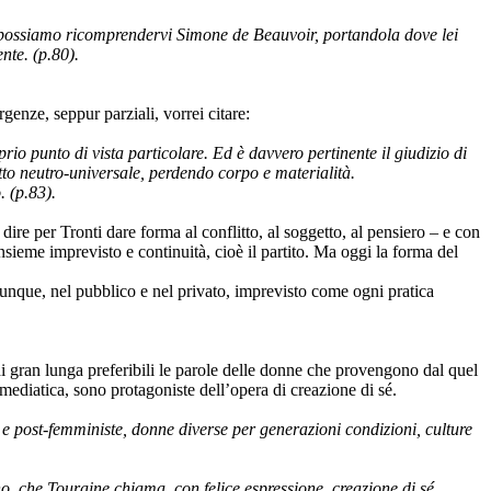
 non possiamo ricomprendervi Simone de Beauvoir, portandola dove lei
nte. (p.80).
enze, seppur parziali, vorrei citare:
rio punto di vista particolare. Ed è davvero pertinente il giudizio di
tto neutro-universale, perdendo corpo e materialità.
. (p.83).
 dire per Tronti dare forma al conflitto, al soggetto, al pensiero – e con
nsieme imprevisto e continuità, cioè il partito. Ma oggi la forma del
vunque, nel pubblico e nel privato, imprevisto come ogni pratica
o di gran lunga preferibili le parole delle donne che provengono dal quel
iatica, sono protagoniste dell’opera di creazione di sé.
post-femministe, donne diverse per generazioni condizioni, culture
, che Touraine chiama, con felice espressione, creazione di sé.