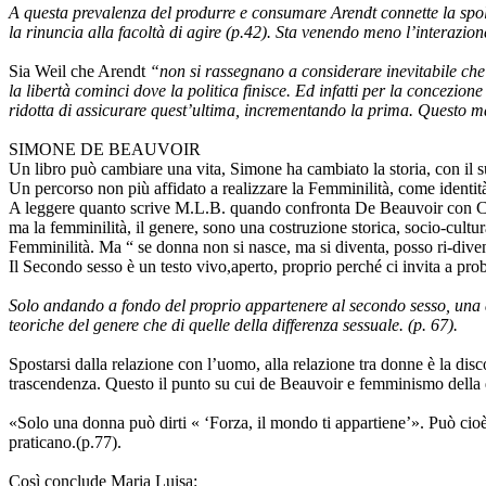
A questa prevalenza del produrre e consumare Arendt connette la spol
la rinuncia alla facoltà di agire (p.42). Sta venendo meno l’interazio
Sia Weil che Arendt
“non si rassegnano a considerare inevitabile che
la libertà cominci dove la politica finisce. Ed infatti per la concezion
ridotta di assicurare quest’ultima, incrementando la prima. Questo mali
SIMONE DE BEAUVOIR
Un libro può cambiare una vita, Simone ha cambiato la storia, con il 
Un percorso non più affidato a realizzare la Femminilità, come identit
A leggere quanto scrive M.L.B. quando confronta De Beauvoir con Carla
ma la femminilità, il genere, sono una costruzione storica, socio-cultur
Femminilità. Ma “ se donna non si nasce, ma si diventa, posso ri-dive
Il Secondo sesso è un testo vivo,aperto, proprio perché ci invita a probl
Solo andando a fondo del proprio appartenere al secondo sesso, una 
teoriche del genere che di quelle della differenza sessuale. (p. 67).
Spostarsi dalla relazione con l’uomo, alla relazione tra donne è la dis
trascendenza. Questo il punto su cui de Beauvoir e femminismo della
«Solo una donna può dirti « ‘Forza, il mondo ti appartiene’». Può cioè
praticano.(p.77).
Così conclude Maria Luisa: