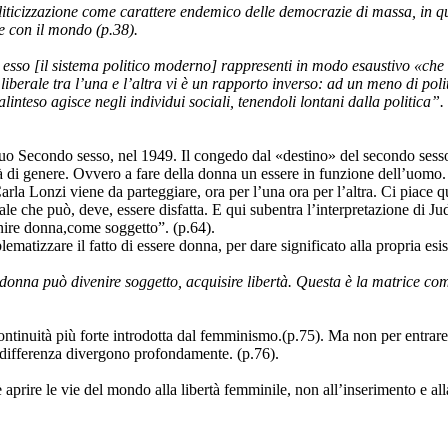
iticizzazione come carattere endemico delle democrazie di massa, in q
ne con il mondo (p.38).
 esso [il sistema politico moderno] rappresenti in modo esaustivo «che
e liberale tra l’una e l’altra vi è un rapporto inverso: ad un meno di pol
nteso agisce negli individui sociali, tenendoli lontani dalla politica”.
suo Secondo sesso, nel 1949. Il congedo dal «destino» del secondo sesso.
à di genere. Ovvero a fare della donna un essere in funzione dell’uomo.
 Lonzi viene da parteggiare, ora per l’una ora per l’altra. Ci piace q
ale che può, deve, essere disfatta. E qui subentra l’interpretazione di J
nire donna,come soggetto”. (p.64).
ematizzare il fatto di essere donna, per dare significato alla propria esis
donna può divenire soggetto, acquisire libertà. Questa è la matrice c
continuità più forte introdotta dal femminismo.(p.75). Ma non per entrare
 differenza divergono profondamente. (p.76).
 aprire le vie del mondo alla libertà femminile, non all’inserimento e 