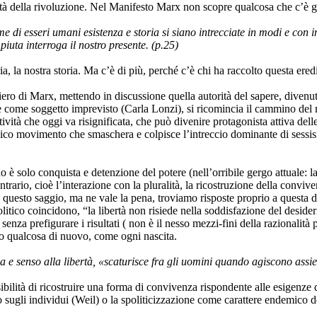
ilità della rivoluzione. Nel Manifesto Marx non scopre qualcosa che c’è gi
i esseri umani esistenza e storia si siano intrecciate in modi e con int
piuta interroga il nostro presente. (p.25)
la nostra storia. Ma c’è di più, perché c’è chi ha raccolto questa eredit
ero di Marx, mettendo in discussione quella autorità del sapere, divenuta
ne come soggetto imprevisto (Carla Lonzi), si ricomincia il cammino del 
vità che oggi va risignificata, che può divenire protagonista attiva delle
’unico movimento che smaschera e colpisce l’intreccio dominante di sess
è solo conquista e detenzione del potere (nell’orribile gergo attuale: l
ntrario, cioè l’interazione con la pluralità, la ricostruzione della conv
 questo saggio, ma ne vale la pena, troviamo risposte proprio a questa
litico coincidono, “la libertà non risiede nella soddisfazione del desider
enza prefigurare i risultati ( non è il nesso mezzi-fini della razionalità p
do qualcosa di nuovo, come ogni nascita.
rma e senso alla libertà, «scaturisce fra gli uomini quando agiscono ass
bilità di ricostruire una forma di convivenza rispondente alle esigenze de
o sugli individui (Weil) o la spoliticizzazione come carattere endemico 