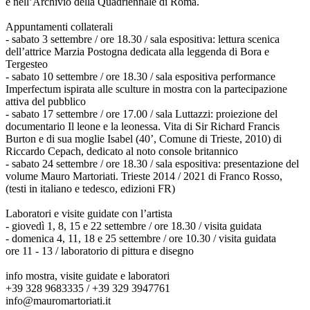
e nell’Archivio della Quadriennale di Roma.
Appuntamenti collaterali
- sabato 3 settembre / ore 18.30 / sala espositiva: lettura scenica
dell’attrice Marzia Postogna dedicata alla leggenda di Bora e
Tergesteo
- sabato 10 settembre / ore 18.30 / sala espositiva performance
Imperfectum ispirata alle sculture in mostra con la partecipazione
attiva del pubblico
- sabato 17 settembre / ore 17.00 / sala Luttazzi: proiezione del
documentario Il leone e la leonessa. Vita di Sir Richard Francis
Burton e di sua moglie Isabel (40’, Comune di Trieste, 2010) di
Riccardo Cepach, dedicato al noto console britannico
- sabato 24 settembre / ore 18.30 / sala espositiva: presentazione del
volume Mauro Martoriati. Trieste 2014 / 2021 di Franco Rosso,
(testi in italiano e tedesco, edizioni FR)
Laboratori e visite guidate con l’artista
- giovedì 1, 8, 15 e 22 settembre / ore 18.30 / visita guidata
- domenica 4, 11, 18 e 25 settembre / ore 10.30 / visita guidata
ore 11 - 13 / laboratorio di pittura e disegno
info mostra, visite guidate e laboratori
+39 328 9683335 / +39 329 3947761
info@mauromartoriati.it