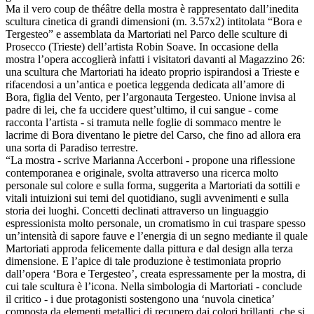
Ma il vero coup de théâtre della mostra è rappresentato dall’inedita
scultura cinetica di grandi dimensioni (m. 3.57x2) intitolata “Bora e
Tergesteo” e assemblata da Martoriati nel Parco delle sculture di
Prosecco (Trieste) dell’artista Robin Soave. In occasione della
mostra l’opera accoglierà infatti i visitatori davanti al Magazzino 26:
una scultura che Martoriati ha ideato proprio ispirandosi a Trieste e
rifacendosi a un’antica e poetica leggenda dedicata all’amore di
Bora, figlia del Vento, per l’argonauta Tergesteo. Unione invisa al
padre di lei, che fa uccidere quest’ultimo, il cui sangue - come
racconta l’artista - si tramuta nelle foglie di sommaco mentre le
lacrime di Bora diventano le pietre del Carso, che fino ad allora era
una sorta di Paradiso terrestre.
“La mostra - scrive Marianna Accerboni - propone una riflessione
contemporanea e originale, svolta attraverso una ricerca molto
personale sul colore e sulla forma, suggerita a Martoriati da sottili e
vitali intuizioni sui temi del quotidiano, sugli avvenimenti e sulla
storia dei luoghi. Concetti declinati attraverso un linguaggio
espressionista molto personale, un cromatismo in cui traspare spesso
un’intensità di sapore fauve e l’energia di un segno mediante il quale
Martoriati approda felicemente dalla pittura e dal design alla terza
dimensione. E l’apice di tale produzione è testimoniata proprio
dall’opera ‘Bora e Tergesteo’, creata espressamente per la mostra, di
cui tale scultura è l’icona. Nella simbologia di Martoriati - conclude
il critico - i due protagonisti sostengono una ‘nuvola cinetica’
composta da elementi metallici di recupero dai colori brillanti, che si