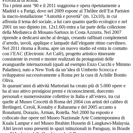
Provincia di Roma.
Tra i primi anni ’90 e il 2011 soggiorna e opera ripetutamente a
Madrid e a Parigi, dove nel 2009 espone al Théâtre dell’Est Parisien
la macro-installazione “Autorità e povertà” (m. 12x10), in cui
affronta il tema del sociale, a lui caro quanto quello ecologico e nel
2001 un suo dipinto (m. 12x1.60) entra a far parte della collezione
della Mediateca di Mouans-Sartoux in Costa Azzurra. Nel 2007
riprende a dedicarsi anche al design, creando raffinati complementi
d’arredo, tavoli, applique e lampade dall’elegante ritmo curvilineo.
Nel 2011 ritorna a Roma, apre un nuovo studio ed entra in contatto
con l’EAC (Electronic Art Cafè), progetto artistico itinerante
consistente in eventi e mostre realizzati da protagonisti delle
avanguardie internazionali (quali ad esempio Enzo Cucchi e Mimmo
Paladino), nato a New York da un’idea di Umberto Scrocca e
sviluppatosi successivamente a Roma per la cura di Achille Bonito
Oliva.
In quarant’anni di attività Martoriati ha creato più di 5.000 opere e
ha al suo attivo prestigiosi premi e riconoscimenti, duecento
personali e numerosissime collettive in Italia e all’estero, tra cui
quelle al Museo Crocetti di Roma del 2004 con artisti del calibro di
Berlingeri, Ceroli, Kostaby e Rabarama e del 2005 accanto a
Bonalumi, Dorazio, Arman, Rotella. Nel 2000 ha esposto e
collocato due opere nel Museo Nazionale Arte Contemporanea di
Kuala Lampur e nel Museo Ibrahim Hussein di Langkawi-Malaysia.
Altri lavori sono presenti in spazi istituzionali in Paraguay, in Brasile