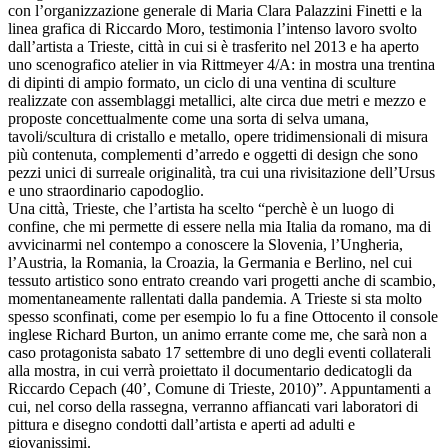
con l’organizzazione generale di Maria Clara Palazzini Finetti e la
linea grafica di Riccardo Moro, testimonia l’intenso lavoro svolto
dall’artista a Trieste, città in cui si è trasferito nel 2013 e ha aperto
uno scenografico atelier in via Rittmeyer 4/A: in mostra una trentina
di dipinti di ampio formato, un ciclo di una ventina di sculture
realizzate con assemblaggi metallici, alte circa due metri e mezzo e
proposte concettualmente come una sorta di selva umana,
tavoli/scultura di cristallo e metallo, opere tridimensionali di misura
più contenuta, complementi d’arredo e oggetti di design che sono
pezzi unici di surreale originalità, tra cui una rivisitazione dell’Ursus
e uno straordinario capodoglio.
Una città, Trieste, che l’artista ha scelto “perchè è un luogo di
confine, che mi permette di essere nella mia Italia da romano, ma di
avvicinarmi nel contempo a conoscere la Slovenia, l’Ungheria,
l’Austria, la Romania, la Croazia, la Germania e Berlino, nel cui
tessuto artistico sono entrato creando vari progetti anche di scambio,
momentaneamente rallentati dalla pandemia. A Trieste si sta molto
spesso sconfinati, come per esempio lo fu a fine Ottocento il console
inglese Richard Burton, un animo errante come me, che sarà non a
caso protagonista sabato 17 settembre di uno degli eventi collaterali
alla mostra, in cui verrà proiettato il documentario dedicatogli da
Riccardo Cepach (40’, Comune di Trieste, 2010)”. Appuntamenti a
cui, nel corso della rassegna, verranno affiancati vari laboratori di
pittura e disegno condotti dall’artista e aperti ad adulti e
giovanissimi.