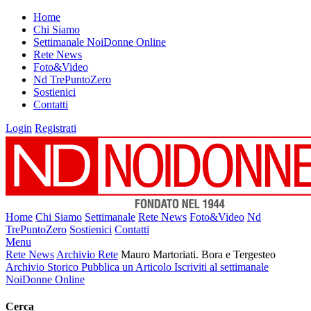
Home
Chi Siamo
Settimanale NoiDonne Online
Rete News
Foto&Video
Nd TrePuntoZero
Sostienici
Contatti
Login
Registrati
Home
Chi Siamo
Settimanale
Rete News
Foto&Video
Nd
TrePuntoZero
Sostienici
Contatti
Menu
Rete News
Archivio Rete
Mauro Martoriati. Bora e Tergesteo
Archivio Storico
Pubblica un Articolo
Iscriviti al settimanale
NoiDonne Online
Cerca