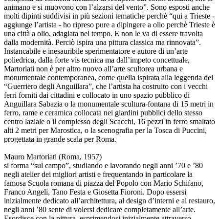
animano e si muovono con l’alzarsi del vento”. Sono esposti anche
molti dipinti suddivisi in più sezioni tematiche perchè “qui a Trieste -
aggiunge l’artista - ho ripreso pure a dipingere a olio perchè Trieste è
una città a olio, adagiata nel tempo. E non le va di essere travolta
dalla modernità. Perciò ispira una pittura classica ma rinnovata”.
Instancabile e inesauribile sperimentatore e autore di un’arte
poliedrica, dalla forte vis tecnica ma dall’impeto concettuale,
Martoriati non è per altro nuovo all’arte scultorea urbana e
monumentale contemporanea, come quella ispirata alla leggenda del
“Guerriero degli Anguillara”, che l’artista ha costruito con i vecchi
ferri forniti dai cittadini e collocato in uno spazio pubblico di
Anguillara Sabazia o la monumentale scultura-fontana di 15 metri in
ferro, rame e ceramica collocata nei giardini pubblici dello stesso
centro laziale o il complesso degli Scacchi, 16 pezzi in ferro smaltato
alti 2 metri per Marostica, o la scenografia per la Tosca di Puccini,
progettata in grande scala per Roma.
Mauro Martoriati (Roma, 1957)
si forma “sul campo”, studiando e lavorando negli anni ’70 e ’80
negli atelier dei migliori artisti e frequentando in particolare la
famosa Scuola romana di piazza del Popolo con Mario Schifano,
Franco Angeli, Tano Festa e Giosetta Fioroni. Dopo essersi
inizialmente dedicato all’architettura, al design d’interni e al restauro,
negli anni ’80 sente di volersi dedicare completamente all’arte.
Esordisce con la pittura, esprimendosi inizialmente attraverso