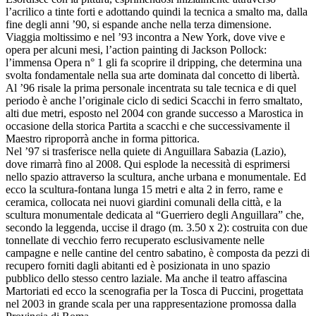
l’acrilico a tinte forti e adottando quindi la tecnica a smalto ma, dalla
fine degli anni ’90, si espande anche nella terza dimensione.
Viaggia moltissimo e nel ’93 incontra a New York, dove vive e
opera per alcuni mesi, l’action painting di Jackson Pollock:
l’immensa Opera n° 1 gli fa scoprire il dripping, che determina una
svolta fondamentale nella sua arte dominata dal concetto di libertà.
Al ’96 risale la prima personale incentrata su tale tecnica e di quel
periodo è anche l’originale ciclo di sedici Scacchi in ferro smaltato,
alti due metri, esposto nel 2004 con grande successo a Marostica in
occasione della storica Partita a scacchi e che successivamente il
Maestro riproporrà anche in forma pittorica.
Nel ’97 si trasferisce nella quiete di Anguillara Sabazia (Lazio),
dove rimarrà fino al 2008. Qui esplode la necessità di esprimersi
nello spazio attraverso la scultura, anche urbana e monumentale. Ed
ecco la scultura-fontana lunga 15 metri e alta 2 in ferro, rame e
ceramica, collocata nei nuovi giardini comunali della città, e la
scultura monumentale dedicata al “Guerriero degli Anguillara” che,
secondo la leggenda, uccise il drago (m. 3.50 x 2): costruita con due
tonnellate di vecchio ferro recuperato esclusivamente nelle
campagne e nelle cantine del centro sabatino, è composta da pezzi di
recupero forniti dagli abitanti ed è posizionata in uno spazio
pubblico dello stesso centro laziale. Ma anche il teatro affascina
Martoriati ed ecco la scenografia per la Tosca di Puccini, progettata
nel 2003 in grande scala per una rappresentazione promossa dalla