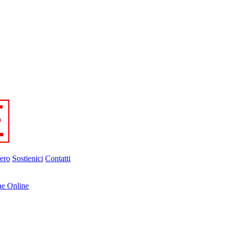
ero
Sostienici
Contatti
ne Online