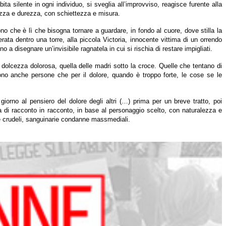
ta silente in ogni individuo, si sveglia all’improvviso, reagisce furente alla
atezza e durezza, con schiettezza e misura.
no che è lì che bisogna tornare a guardare, in fondo al cuore, dove stilla la
ta dentro una torre, alla piccola Victoria, innocente vittima di un orrendo
o a disegnare un’invisibile ragnatela in cui si rischia di restare impigliati.
 dolcezza dolorosa, quella delle madri sotto la croce. Quelle che tentano di
sono anche persone che per il dolore, quando è troppo forte, le cose se le
 giorno al pensiero del dolore degli altri (…) prima per un breve tratto, poi
aria di racconto in racconto, in base al personaggio scelto, con naturalezza e
le crudeli, sanguinarie condanne massmediali.