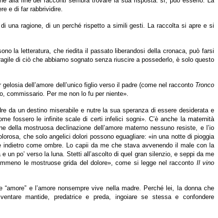
e alla fine dei racconti sembra trovare la sua risposta: sì, può esserlo. La
e di far rabbrividire.
 di una ragione, di un perché rispetto a simili gesti. La raccolta si apre e si
sono la letteratura, che riedita il passato liberandosi della cronaca, può farsi
 fragile di ciò che abbiamo sognato senza riuscire a possederlo, è solo questo
 gelosia dell’amore dell’unico figlio verso il padre (come nel racconto
Tronco
no, commissario. Per me non lo fu per niente».
 da un destino miserabile e nutre la sua speranza di essere desiderata e
 fossero le infinite scale di certi infelici sogni». C’è anche la maternità
ne della mostruosa declinazione dell’amore materno nessuno resiste, e l’io
olorosa, che solo angelici dolori possono eguagliare: «in una notte di pioggia
i e indietro come ombre. Lo capii da me che stava avvenendo il male con la
 e un po’ verso la luna. Stetti all’ascolto di quel gran silenzio, e seppi da me
e nemmeno le mostruose grida del dolore», come si legge nel racconto
Il vino
ire “amore” e l’amore nonsempre vive nella madre. Perché lei, la donna che
iventare mantide, predatrice e preda, ingoiare se stessa e confondere