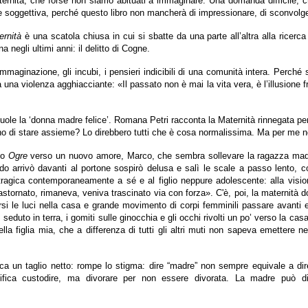
aternità, che forse non siamo abituati a immaginare. Una domanda difficile, ch
oggettiva, perché questo libro non mancherà di impressionare, di sconvolgere 
rnità
è una scatola chiusa in cui si sbatte da una parte all’altra alla ricerca
 negli ultimi anni: il delitto di Cogne.
immaginazione, gli incubi, i pensieri indicibili di una comunità intera. Perché 
da una violenza agghiacciante: «Il passato non è mai la vita vera, è l’illusione
vuole la ‘donna madre felice’. Romana Petri racconta la Maternità rinnegata per
ano di stare assieme? Lo direbbero tutti che è cosa normalissima. Ma per me 
nto
Ogre
verso un nuovo amore, Marco, che sembra sollevare la ragazza madre
arrivò davanti al portone sospirò delusa e salì le scale a passo lento, come
ragica contemporaneamente a sé e al figlio neppure adolescente: alla visio
astornato, rimaneva, veniva trascinato via con forza». C'è, poi, la maternità d
ersi le luci nella casa e grande movimento di corpi femminili passare avant
seduto in terra, i gomiti sulle ginocchia e gli occhi rivolti un po’ verso la casa
la figlia mia, che a differenza di tutti gli altri muti non sapeva emetter
plica un taglio netto: rompe lo stigma: dire “madre” non sempre equivale a d
nifica custodire, ma divorare per non essere divorata. La madre può d