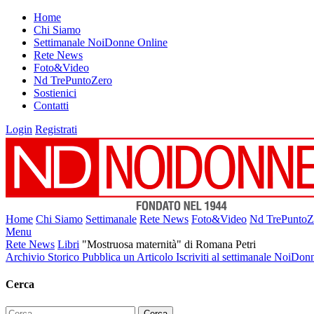
Home
Chi Siamo
Settimanale NoiDonne Online
Rete News
Foto&Video
Nd TrePuntoZero
Sostienici
Contatti
Login
Registrati
Home
Chi Siamo
Settimanale
Rete News
Foto&Video
Nd TrePuntoZ
Menu
Rete News
Libri
"Mostruosa maternità" di Romana Petri
Archivio Storico
Pubblica un Articolo
Iscriviti al settimanale NoiDon
Cerca