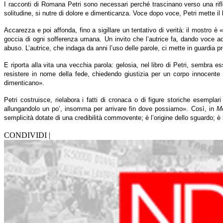
I racconti di Romana Petri sono necessari perché trascinano verso una rifless
solitudine, si nutre di dolore e dimenticanza. Voce dopo voce, Petri mette il
Accarezza e poi affonda, fino a sigillare un tentativo di verità: il mostro 
goccia di ogni sofferenza umana. Un invito che l’autrice fa, dando voce ad
abuso. L’autrice, che indaga da anni l’uso delle parole, ci mette in guardia pro
E riporta alla vita una vecchia parola: gelosia, nel libro di Petri, sembra
resistere in nome della fede, chiedendo giustizia per un corpo innocente 
dimenticano».
Petri costruisce, rielabora i fatti di cronaca o di figure storiche esemplar
allungandolo un po’, insomma per arrivare fin dove possiamo». Così, in
Mo
semplicità dotate di una credibilità commovente; è l’origine dello sguardo; 
CONDIVIDI |