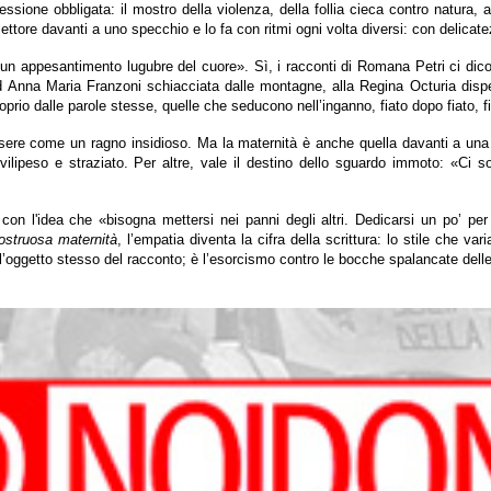
ione obbligata: il mostro della violenza, della follia cieca contro natura, abi
 lettore davanti a uno specchio e lo fa con ritmi ogni volta diversi: con delic
è «un appesantimento lugubre del cuore». Sì, i racconti di Romana Petri ci dico
 Anna Maria Franzoni schiacciata dalle montagne, alla Regina Octuria dispera
prio dalle parole stesse, quelle che seducono nell’inganno, fiato dopo fiato, fin
 essere come un ragno insidioso. Ma la maternità è anche quella davanti a una
vilipeso e straziato. Per altre, vale il destino dello sguardo immoto: «Ci 
i con l'idea che «bisogna mettersi nei panni degli altri. Dedicarsi un po’ per
struosa maternità
, l’empatia diventa la cifra della scrittura: lo stile che v
è l’oggetto stesso del racconto; è l’esorcismo contro le bocche spalancate del