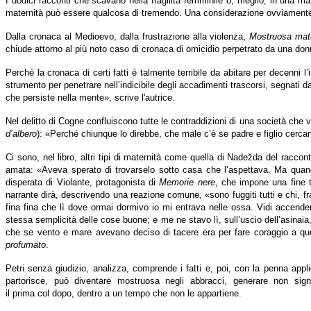
I dodici racconti che scavano nella fragilità femminile o, meglio, in una m
maternità può essere qualcosa di tremendo. Una considerazione ovviamente s
Dalla cronaca al Medioevo, dalla frustrazione alla violenza,
Mostruosa mate
chiude attorno al più noto caso di cronaca di omicidio perpetrato da una donna
Perché la cronaca di certi fatti è talmente terribile da abitare per decenni l’
strumento per penetrare nell’indicibile degli accadimenti trascorsi, segnati 
che persiste nella mente», scrive l'autrice.
Nel delitto di Cogne confluiscono tutte le contraddizioni di una società che 
d’albero
): «Perché chiunque lo direbbe, che male c’è se padre e figlio cerc
Ci sono, nel libro, altri tipi di maternità come quella di Nadežda del racco
amata: «Aveva sperato di trovarselo sotto casa che l’aspettava. Ma quando 
disperata di Violante, protagonista di
Memorie nere
, che impone una fine t
narrante dirà, descrivendo una reazione comune, «sono fuggiti tutti e chi, fr
fina fina che lì dove ormai dormivo io mi entrava nelle ossa. Vidi accend
stessa semplicità delle cose buone; e me ne stavo lì, sull’uscio dell’asinaia, 
che se vento e mare avevano deciso di tacere era per fare coraggio a quel
profumato
.
Petri senza giudizio, analizza, comprende i fatti e, poi, con la penna ap
partorisce, può diventare mostruosa negli abbracci, generare non sig
il prima col dopo, dentro a un tempo che non le appartiene.