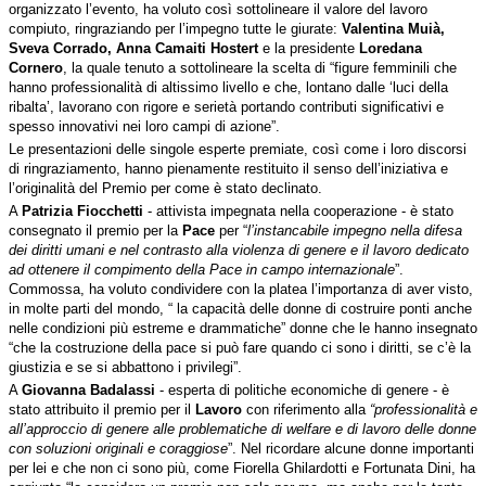
organizzato l’evento, ha voluto così sottolineare il valore del lavoro
compiuto, ringraziando per l’impegno tutte le giurate:
Valentina Muià,
Sveva Corrado, Anna Camaiti Hostert
e la presidente
Loredana
Cornero
, la quale tenuto a sottolineare la scelta di “figure femminili che
hanno professionalità di altissimo livello e che, lontano dalle ‘luci della
ribalta’, lavorano con rigore e serietà portando contributi significativi e
spesso innovativi nei loro campi di azione”.
Le presentazioni delle singole esperte premiate, così come i loro discorsi
di ringraziamento, hanno pienamente restituito il senso dell’iniziativa e
l’originalità del Premio per come è stato declinato.
A
Patrizia Fiocchetti
- attivista impegnata nella cooperazione -
è stato
consegnato il premio per la
Pace
per “
l’instancabile impegno nella difesa
dei diritti umani e nel contrasto alla violenza di genere e il lavoro dedicato
ad ottenere il compimento della Pace in campo internazionale
”.
Commossa, ha voluto condividere con la platea l’importanza di aver visto,
in molte parti del mondo, “ la capacità delle donne di costruire ponti anche
nelle condizioni più estreme e drammatiche” donne che le hanno insegnato
“
che la costruzione della pace si può fare quando ci sono i diritti, se c’è la
giustizia e se si abbattono i privilegi”.
A
Giovanna Badalassi
- esperta di politiche economiche di genere - è
stato attribuito il premio per
il
Lavoro
con riferimento alla
“professionalità e
all’approccio di genere alle problematiche di welfare e di lavoro delle donne
con soluzioni originali e coraggiose
”. Nel ricordare alcune donne importanti
per lei e che non ci sono più, come Fiorella Ghilardotti e Fortunata Dini, ha