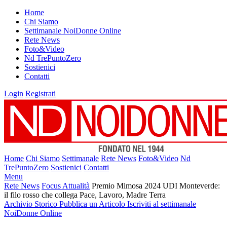
Home
Chi Siamo
Settimanale NoiDonne Online
Rete News
Foto&Video
Nd TrePuntoZero
Sostienici
Contatti
Login
Registrati
Home
Chi Siamo
Settimanale
Rete News
Foto&Video
Nd
TrePuntoZero
Sostienici
Contatti
Menu
Rete News
Focus Attualità
Premio Mimosa 2024 UDI Monteverde:
il filo rosso che collega Pace, Lavoro, Madre Terra
Archivio Storico
Pubblica un Articolo
Iscriviti al settimanale
NoiDonne Online