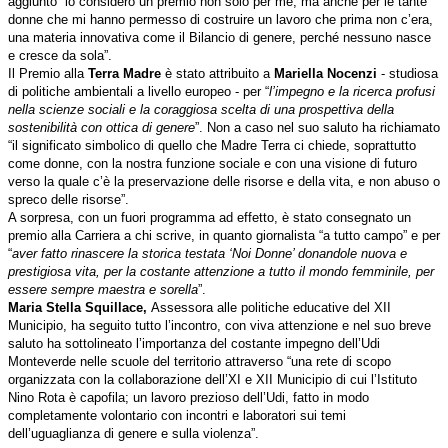
aggiunto “lo considero un premio
non solo per me, ma anche per le tante
donne che mi hanno permesso di costruire un lavoro che prima non c’era,
una materia innovativa come il Bilancio di genere, perché nessuno nasce
e cresce da sola”.
Il Premio alla
Terra Madre
è stato attribuito a
Mariella Nocenzi
- studiosa
di politiche ambientali a livello europeo - per “
l’impegno e la ricerca profusi
nella scienze sociali e la coraggiosa scelta di una prospettiva della
sostenibilità con ottica di genere
”. Non a caso nel suo saluto ha richiamato
“il significato simbolico di quello che Madre Terra ci chiede, soprattutto
come donne, con la nostra funzione sociale e con una visione di futuro
verso la quale c’è la preservazione delle risorse e della vita, e non abuso o
spreco delle risorse”.
A sorpresa, con un fuori programma ad effetto, è stato consegnato un
premio alla Carriera a chi scrive, in quanto giornalista “a tutto campo” e per
“
aver fatto rinascere la storica testata ‘Noi Donne’ donandole nuova e
prestigiosa vita, per la costante attenzione a tutto il mondo femminile, per
essere sempre maestra e sorella
”.
Maria Stella Squillace,
Assessora alle politiche educative del XII
Municipio, ha seguito tutto l’incontro, con viva attenzione e nel suo breve
saluto ha sottolineato l’importanza del costante impegno dell’Udi
Monteverde nelle scuole del territorio attraverso “una rete di scopo
organizzata con la collaborazione dell’XI e XII Municipio di cui l’Istituto
Nino Rota è
capofila; un lavoro prezioso dell’Udi, fatto in modo
completamente volontario con incontri e laboratori sui temi
dell’uguaglianza di genere e sulla violenza”.