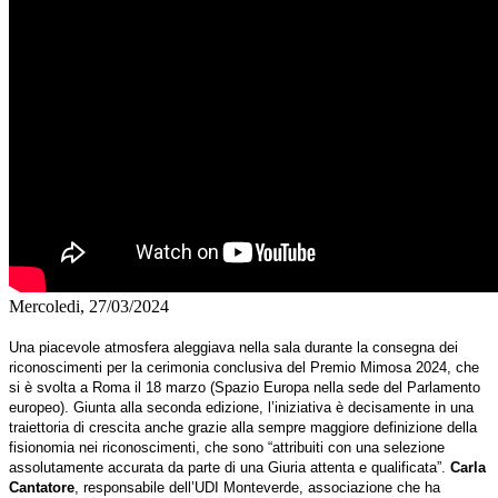
Mercoledi, 27/03/2024
Una piacevole atmosfera aleggiava nella sala durante la consegna dei
riconoscimenti per la cerimonia conclusiva del Premio Mimosa 2024, che
si è svolta a Roma il 18 marzo (Spazio Europa nella sede del Parlamento
europeo). Giunta alla seconda edizione, l’iniziativa è decisamente in una
traiettoria di crescita anche grazie alla sempre maggiore definizione della
fisionomia nei riconoscimenti, che sono “attribuiti con una selezione
assolutamente accurata da parte di una Giuria attenta e qualificata”.
Carla
Cantatore
, responsabile dell’UDI Monteverde, associazione che ha