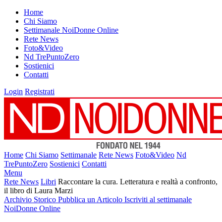
Home
Chi Siamo
Settimanale NoiDonne Online
Rete News
Foto&Video
Nd TrePuntoZero
Sostienici
Contatti
Login
Registrati
Home
Chi Siamo
Settimanale
Rete News
Foto&Video
Nd
TrePuntoZero
Sostienici
Contatti
Menu
Rete News
Libri
Raccontare la cura. Letteratura e realtà a confronto,
il libro di Laura Marzi
Archivio Storico
Pubblica un Articolo
Iscriviti al settimanale
NoiDonne Online