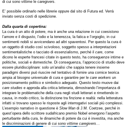
di cui sono vittime le caregivers.
E’ possibile ordinarlo nelle librerie oppure dal sito di Futura ed. Verrà
inviato senza costi di spedizione.
Dalla quarta di copertina:
La cura è un atto di potere, ma è anche una relazione in cui coesistono
l’amore e il disgusto, l’odio e la tenerezza, la fatica e l’orgoglio, in cui
sentimenti nobili si avvicendano ad altri spaventosi. Per questo la cura è
un oggetto di studio così scivoloso, soggetto spesso a interpretazioni
sentimentalistiche o tacciato di essenzialismo, perché il
care
, come
dicono le esperte francesi citate in questo testo, ha conseguenze intime e
politiche, sociali e domestiche. Di conseguenza, l’approccio di studio deve
essere pluridisciplinare: solo un’analisi che sappia tenere insieme
paradigmi
diversi può riuscire nel tentativo di fornire una cornice teorica
ampia al bisogno universale di cura e garantire per le
care workers
un
posizionamento politico e simbolico adeguato. Questo testo muove dai
care studies
e approda alla critica letteraria,
dimostrando l’importanza di
integrare le problematiche della cura negli studi letterari e rimettendo in
causa, in modo critico, la distinzione tra finzione e realtà: nella letteratura
infatti si trovano spesso le risposte agli interrogativi sociali più complessi.
L’esempio
narrativo in questione è
Slow Man
di J.M. Coetzee, perché in
quest’opera dello scrittore sudafricano premio Nobel emergono l’aspetto
perturbante della cura, le dinamiche di potere da cui è investita,
ma anche
le discriminazioni di genere di cui sono vittime
caregivers
…