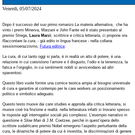
Venerdi, 05/07/2024
Dopo il successo del suo primo romanzo
La materia alternativa
, che ha
vinto i premi Minerva, Marzani e John Fante ed è stato presentato al
premio Strega,
Laura Marzi
, scrittrice e critica letteraria, ci propone ora
Raccontare la cura
, - già edito in lingua francese - nella collana
sessismoerazzismo,
Futura editrice
.
La cura, di cui tanto oggi si parla, è in realtà un atto di potere, è una
relazione in cui coesistono l’amore e il disgusto, l’odio e la tenerezza, la
fatica e l’orgoglio, in cui sentimenti nobili si avvicendano ad altri
spaventosi.
Questo libro vuole fornire una cornice teorica ampia al bisogno universale
di cura e garantire al contempo per le care workers un posizionamento
politico e simbolico adeguato.
Questo testo muove dai care studies e approda alla critica lettera­ria, si
muove cioè tra finzione e realtà: nella letteratura infatti si trovano spesso
le risposte agli interrogativi sociali più complessi. L’esem­pio narrativo in
questione è
Slow Man
di J.M. Coetzee, perché in quest’opera dello
scrittore sudafricano premio Nobel emergono l’aspetto perturbante della
cura, le dinamiche di potere da cui è in­vestita, le discriminazioni di genere