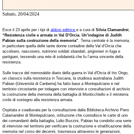
Sabato, 20/04/2024
Esce il 23 aprile per i tipi di
ali&no editrice
e a cura di
Silvia Clamandrei
,
“Resistenza civile e armata in Val D’Orcia. Un’indagine di Judith
Pabian sulla costruzione della memoria”
.
Tema centrale è la
memoria,
in particolare quella delle tante donne contadine della Val d’Orcia che
accolsero, nascosero, nutrirono soldati sbandati, prigionieri in fuga e
partigiani, tessendo una rete di solidarietà che fu l’arma vincente della
resistenza.
Sulle tracce del memorabile diario della guerra in Val d'Orcia di Iris Origo,
un classico sulla resistenza in Toscana, la studiosa australiana Judith
Pabian (Università di Canberra) ha fatto base a Montepulciano e nel
territorio circostante per indagare con interviste e consultazioni di archivio
la costruzione della memoria della battaglia di Monticchiello e il retroterra
civile di sostegno alla resistenza armata.
Ospitata e coadiuvata per la consultazione dalla Biblioteca Archivio Piero
Calamandrei di Montepulciano, istituzione che custodisce le carte di uno
dei comandanti della battaglia, Lidio Bozzini, Pabian ha condotto una serie
di interviste nel territorio per verificare la costruzione e stratificazione della
memoria nel corso dei decenni, trasmessa attraverso le generazioni,