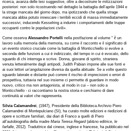
ricerca, avanza delle tesi suggestive, oltre a decostruire le mitizzazioni
posteriori: non solo ricostruendo nel dettaglio la battaglia dell’aprile 1944 e
la strage mancata del giorno dopo, ma ipotizzando che quella strage
mancata abbia potuto innescare i terribili eccidi di massa immediatamente
successivi, inducendo Kesselring a indurire i comportamenti delle truppe
occupanti contro le popolazioni civili».
è
Come osserva
Alessandro Portelli
nella postfazione al volume "
un
lavoro sulla memoria della memoria, su come il racconto e il significato di
un evento storico cruciale come la battaglia di Monticchiello si evolve a
seconda delle funzioni a cui è indirizzato, del tempo in cui è evocato, dello
sguardo di chi interroga e scrive. Donna, giovane di spirito, straniera
venuta letteralmente dagli antipodi, Judith Pabian impone alle sue fonti e
ai suoi lettori un’angolazione diversa da quella abituale. Se a volte questo
sguardo laterale e distante può correre il rischio di imprecisioni o errori di
prospettiva, tuttavia nel suo insieme ci permette di guardare in modo
nuovo, critico ma non antagonista, al modo in cui – non solo a
Monticchiello - ci raccontiamo la nostra storia e cerchiamo di dare
continuità ai valori che rappresenta.
Silvia Calamandrei
,
(1947), Presidente della Biblioteca Archivio Piero
Calamandrei di Montepulciano (SI), ha curato molte edizioni e riedizioni di
opere e scritture familiari, dai diari di Franco a quelli di Piero
all’autobiografia della madre
Maria Teresa Regard
(ali&no editrice,
le
farfalle
, 2012). Traduttrice dal cinese, inglese e francese, ha pubblicato nel