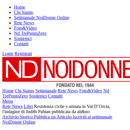
Home
Chi Siamo
Settimanale NoiDonne Online
Rete News
Foto&Video
Nd TrePuntoZero
Sostienici
Contatti
Login
Registrati
Home
Chi Siamo
Settimanale
Rete News
Foto&Video
Nd
TrePuntoZero
Sostienici
Contatti
Menu
Rete News
Libri
Resistenza civile e armata in Val D’Orcia,
l'indagine di Judith Pabian pubblicata da ali&no
Archivio Storico
Pubblica un Articolo
Iscriviti al settimanale
NoiDonne Online