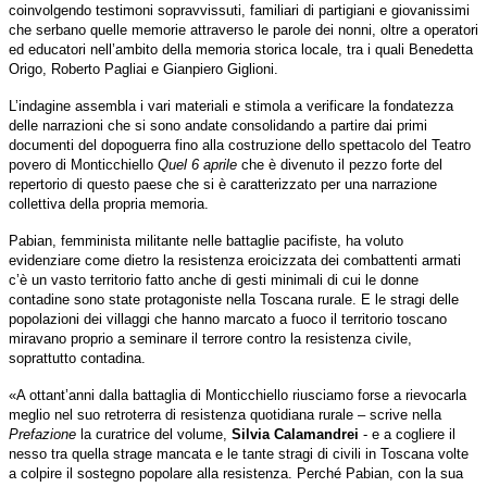
coinvolgendo testimoni sopravvissuti, familiari di partigiani e giovanissimi
che serbano quelle memorie attraverso le parole dei nonni, oltre a operatori
ed educatori nell’ambito della memoria storica locale, tra i quali Benedetta
Origo, Roberto Pagliai e Gianpiero Giglioni.
L’indagine assembla i vari materiali e stimola a verificare la fondatezza
delle narrazioni che si sono andate consolidando a partire dai primi
documenti del dopoguerra fino alla costruzione dello spettacolo del Teatro
povero di Monticchiello
Quel 6 aprile
che è divenuto il pezzo forte del
repertorio di questo paese che si è caratterizzato per una narrazione
collettiva della propria memoria.
Pabian, femminista militante nelle battaglie pacifiste, ha voluto
evidenziare come dietro la resistenza eroicizzata dei combattenti armati
c’è un vasto territorio fatto anche di gesti minimali di cui le donne
contadine sono state protagoniste nella Toscana rurale. E le stragi delle
popolazioni dei villaggi che hanno marcato a fuoco il territorio toscano
miravano proprio a seminare il terrore contro la resistenza civile,
soprattutto contadina
.
«A ottant’anni dalla battaglia di Monticchiello riusciamo forse a rievocarla
meglio nel suo retroterra di resistenza quotidiana rurale – scrive nella
Prefazione
la curatrice del volume,
Silvia Calamandrei
- e a cogliere il
nesso tra quella strage mancata e le tante stragi di civili in Toscana volte
a colpire il sostegno popolare alla resistenza. Perché Pabian, con la sua