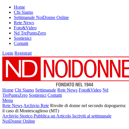
Home
Chi Siamo
Settimanale NoiDonne Online
Rete News
Foto&Video
Nd TrePuntoZero
Sostienici
Contatti
Login
Registrati
Home
Chi Siamo
Settimanale
Rete News
Foto&Video
Nd
TrePuntoZero
Sostienici
Contatti
Menu
Rete News
Archivio Rete
Rivolte di donne nel secondo dopoguerra:
il caso di Montescaglioso (MT)
Archivio Storico
Pubblica un Articolo
Iscriviti al settimanale
NoiDonne Online