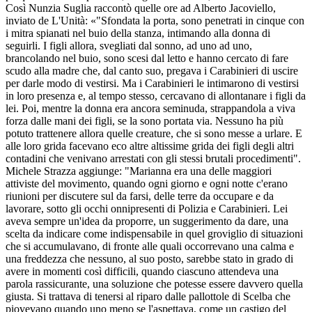
Così Nunzia Suglia raccontò quelle ore ad Alberto Jacoviello,
inviato de L'Unità: «"Sfondata la porta, sono penetrati in cinque con
i mitra spianati nel buio della stanza, intimando alla donna di
seguirli. I figli allora, svegliati dal sonno, ad uno ad uno,
brancolando nel buio, sono scesi dal letto e hanno cercato di fare
scudo alla madre che, dal canto suo, pregava i Carabinieri di uscire
per darle modo di vestirsi. Ma i Carabinieri le intimarono di vestirsi
in loro presenza e, al tempo stesso, cercavano di allontanare i figli da
lei. Poi, mentre la donna era ancora seminuda, strappandola a viva
forza dalle mani dei figli, se la sono portata via. Nessuno ha più
potuto trattenere allora quelle creature, che si sono messe a urlare. E
alle loro grida facevano eco altre altissime grida dei figli degli altri
contadini che venivano arrestati con gli stessi brutali procedimenti".
Michele Strazza aggiunge: "Marianna era una delle maggiori
attiviste del movimento, quando ogni giorno e ogni notte c'erano
riunioni per discutere sul da farsi, delle terre da occupare e da
lavorare, sotto gli occhi onnipresenti di Polizia e Carabinieri. Lei
aveva sempre un'idea da proporre, un suggerimento da dare, una
scelta da indicare come indispensabile in quel groviglio di situazioni
che si accumulavano, di fronte alle quali occorrevano una calma e
una freddezza che nessuno, al suo posto, sarebbe stato in grado di
avere in momenti così difficili, quando ciascuno attendeva una
parola rassicurante, una soluzione che potesse essere davvero quella
giusta. Si trattava di tenersi al riparo dalle pallottole di Scelba che
piovevano quando uno meno se l'aspettava, come un castigo del