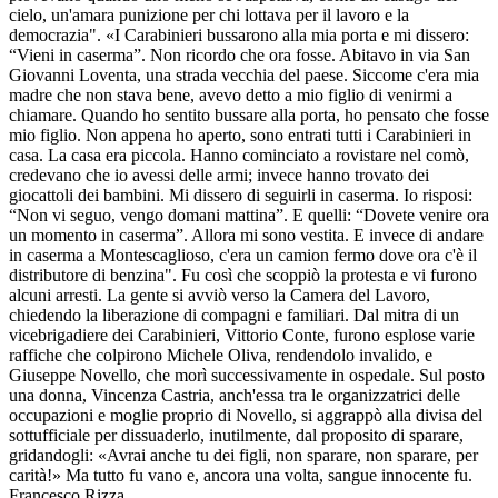
cielo, un'amara punizione per chi lottava per il lavoro e la
democrazia". «I Carabinieri bussarono alla mia porta e mi dissero:
“Vieni in caserma”. Non ricordo che ora fosse. Abitavo in via San
Giovanni Loventa, una strada vecchia del paese. Siccome c'era mia
madre che non stava bene, avevo detto a mio figlio di venirmi a
chiamare. Quando ho sentito bussare alla porta, ho pensato che fosse
mio figlio. Non appena ho aperto, sono entrati tutti i Carabinieri in
casa. La casa era piccola. Hanno cominciato a rovistare nel comò,
credevano che io avessi delle armi; invece hanno trovato dei
giocattoli dei bambini. Mi dissero di seguirli in caserma. Io risposi:
“Non vi seguo, vengo domani mattina”. E quelli: “Dovete venire ora
un momento in caserma”. Allora mi sono vestita. E invece di andare
in caserma a Montescaglioso, c'era un camion fermo dove ora c'è il
distributore di benzina". Fu così che scoppiò la protesta e vi furono
alcuni arresti. La gente si avviò verso la Camera del Lavoro,
chiedendo la liberazione di compagni e familiari. Dal mitra di un
vicebrigadiere dei Carabinieri, Vittorio Conte, furono esplose varie
raffiche che colpirono Michele Oliva, rendendolo invalido, e
Giuseppe Novello, che morì successivamente in ospedale. Sul posto
una donna, Vincenza Castria, anch'essa tra le organizzatrici delle
occupazioni e moglie proprio di Novello, si aggrappò alla divisa del
sottufficiale per dissuaderlo, inutilmente, dal proposito di sparare,
gridandogli: «Avrai anche tu dei figli, non sparare, non sparare, per
carità!» Ma tutto fu vano e, ancora una volta, sangue innocente fu.
Francesco Rizza