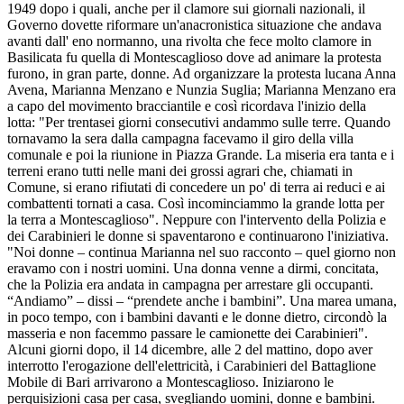
1949 dopo i quali, anche per il clamore sui giornali nazionali, il
Governo dovette riformare un'anacronistica situazione che andava
avanti dall' eno normanno, una rivolta che fece molto clamore in
Basilicata fu quella di Montescaglioso dove ad animare la protesta
furono, in gran parte, donne. Ad organizzare la protesta lucana Anna
Avena, Marianna Menzano e Nunzia Suglia; Marianna Menzano era
a capo del movimento bracciantile e così ricordava l'inizio della
lotta: "Per trentasei giorni consecutivi andammo sulle terre. Quando
tornavamo la sera dalla campagna facevamo il giro della villa
comunale e poi la riunione in Piazza Grande. La miseria era tanta e i
terreni erano tutti nelle mani dei grossi agrari che, chiamati in
Comune, si erano rifiutati di concedere un po' di terra ai reduci e ai
combattenti tornati a casa. Così incominciammo la grande lotta per
la terra a Montescaglioso". Neppure con l'intervento della Polizia e
dei Carabinieri le donne si spaventarono e continuarono l'iniziativa.
"Noi donne – continua Marianna nel suo racconto – quel giorno non
eravamo con i nostri uomini. Una donna venne a dirmi, concitata,
che la Polizia era andata in campagna per arrestare gli occupanti.
“Andiamo” – dissi – “prendete anche i bambini”. Una marea umana,
in poco tempo, con i bambini davanti e le donne dietro, circondò la
masseria e non facemmo passare le camionette dei Carabinieri".
Alcuni giorni dopo, il 14 dicembre, alle 2 del mattino, dopo aver
interrotto l'erogazione dell'elettricità, i Carabinieri del Battaglione
Mobile di Bari arrivarono a Montescaglioso. Iniziarono le
perquisizioni casa per casa, svegliando uomini, donne e bambini.