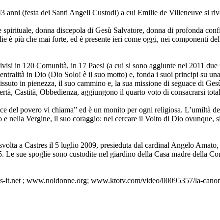
 anni (festa dei Santi Angeli Custodi) a cui Emilie de Villeneuve si ri
 e spirituale, donna discepola di Gesù Salvatore, donna di profonda conf
lie è più che mai forte, ed è presente ieri come oggi, nei componenti del
visi in 120 Comunità, in 17 Paesi (a cui si sono aggiunte nel 2011 due 
entralità in Dio (Dio Solo! è il suo motto) e, fonda i suoi principi su un
suto in pienezza, il suo cammino e, la sua missione di seguace di Gesù. 
overtà, Castità, Obbedienza, aggiungono il quarto voto di consacrarsi tot
ce del povero vi chiama” ed è un monito per ogni religiosa. L’umiltà della
 e nella Vergine, il suo coraggio: nel cercare il Volto di Dio ovunque, 
 svolta a Castres il 5 luglio 2009, presieduta dal cardinal Angelo Amato,
Le sue spoglie sono custodite nel giardino della Casa madre della Cong
astres-it.net ; www.noidonne.org; www.ktotv.com/video/00095357/la-cano