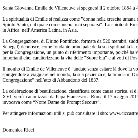
Santa Giovanna Emilia de Villeneuve si spegnerà il 2 ottobre 1854 a 43
La spiritualità di Emilie si realizza come "donna nella crescita umana
Spirito Santo, dal quale come ancora mai separarsi". Lo spirito di Emi
in Africa, nell’America Latina, in Asia.
La Congregazione, di Diritto Pontificio, formata da 520 membri, suddi
Senegal) riconosce, come fondante principale della sua spiritualità la c
per la Congregazione, un punto di riferimento importante, poiché ha vis
importanti che, caratterizzano la vita delle "Suore blu" e ai voti di P
Il monito di Emilie de Villeneuve è “andate senza esitare là dove la vo
spingendole a viaggiare nel mondo, la sua pazienza e, la fiducia in Dio
Congregazione” nell’atto di Abbandono del 1837.
La celebrazione di beatificazione, classificata come causa storica, si è
XVI, verrà' canonizzata da Papa Francesco a Roma il 17 maggio 2015. 
invocava come “Notre Dame du Prompt Secours”.
Per attingere informazioni utili si può consultare il sito: www.cicc
Domenica Ricci