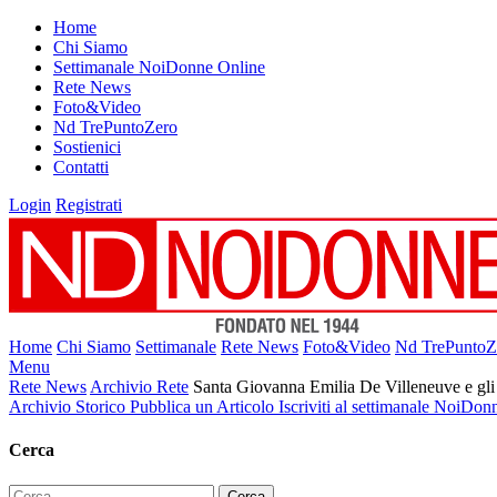
Home
Chi Siamo
Settimanale NoiDonne Online
Rete News
Foto&Video
Nd TrePuntoZero
Sostienici
Contatti
Login
Registrati
Home
Chi Siamo
Settimanale
Rete News
Foto&Video
Nd TrePuntoZ
Menu
Rete News
Archivio Rete
Santa Giovanna Emilia De Villeneuve e gli
Archivio Storico
Pubblica un Articolo
Iscriviti al settimanale NoiDon
Cerca