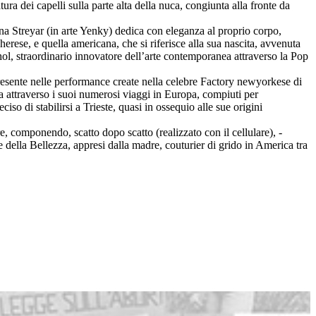
a dei capelli sulla parte alta della nuca, congiunta alla fronte da
nna Streyar (in arte Yenky) dedica con eleganza al proprio corpo,
erese, e quella americana, che si riferisce alla sua nascita, avvenuta
ol, straordinario innovatore dell’arte contemporanea attraverso la Pop
presente nelle performance create nella celebre Factory newyorkese di
sta attraverso i suoi numerosi viaggi in Europa, compiuti per
so di stabilirsi a Trieste, quasi in ossequio alle sue origini
e, componendo, scatto dopo scatto (realizzato con il cellulare), -
e della Bellezza, appresi dalla madre, couturier di grido in America tra