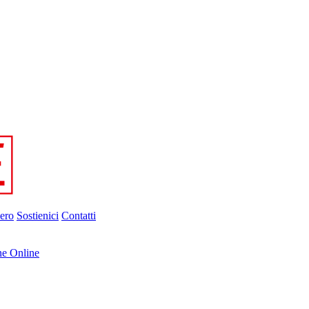
ero
Sostienici
Contatti
ne Online