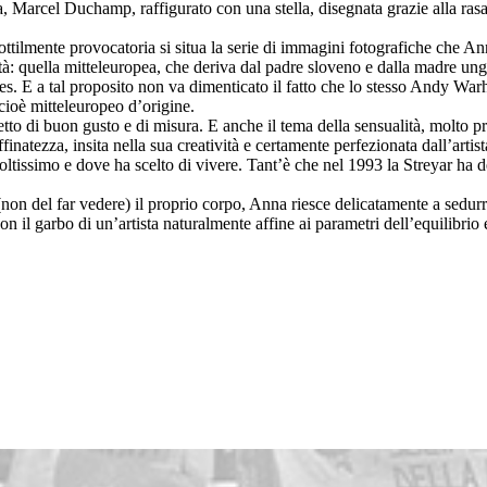
arcel Duchamp, raffigurato con una stella, disegnata grazie alla rasatur
ottilmente provocatoria si situa la serie di immagini fotografiche che A
tà: quella mitteleuropea, che deriva dal padre sloveno e dalla madre ungh
s. E a tal proposito non va dimenticato il fatto che lo stesso Andy Warh
cioè mitteleuropeo d’origine.
tto di buon gusto e di misura. E anche il tema della sensualità, molto 
ffinatezza, insita nella sua creatività e certamente perfezionata dall’arti
issimo e dove ha scelto di vivere. Tant’è che nel 1993 la Streyar ha deci
 (non del far vedere) il proprio corpo, Anna riesce delicatamente a sedurr
 il garbo di un’artista naturalmente affine ai parametri dell’equilibrio 