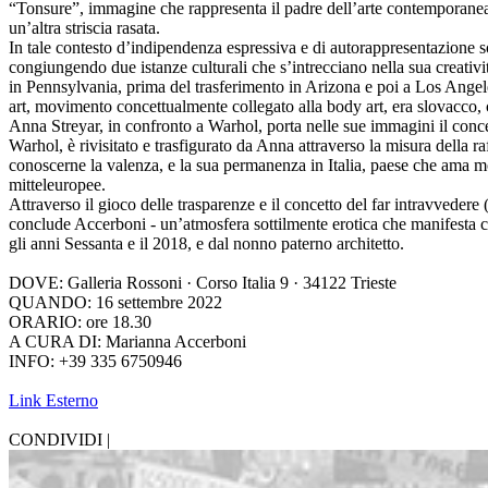
“Tonsure”, immagine che rappresenta il padre dell’arte contemporanea, M
un’altra striscia rasata.
In tale contesto d’indipendenza espressiva e di autorappresentazione s
congiungendo due istanze culturali che s’intrecciano nella sua creativi
in Pennsylvania, prima del trasferimento in Arizona e poi a Los Angele
art, movimento concettualmente collegato alla body art, era slovacco, 
Anna Streyar, in confronto a Warhol, porta nelle sue immagini il conce
Warhol, è rivisitato e trasfigurato da Anna attraverso la misura della ra
conoscerne la valenza, e la sua permanenza in Italia, paese che ama molt
mitteleuropee.
Attraverso il gioco delle trasparenze e il concetto del far intravvedere
conclude Accerboni - un’atmosfera sottilmente erotica che manifesta con
gli anni Sessanta e il 2018, e dal nonno paterno architetto.
DOVE: Galleria Rossoni · Corso Italia 9 · 34122 Trieste
QUANDO: 16 settembre 2022
ORARIO: ore 18.30
A CURA DI: Marianna Accerboni
INFO: +39 335 6750946
Link Esterno
CONDIVIDI |