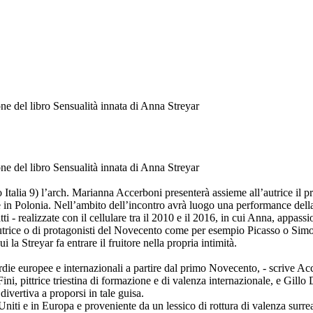
ne del libro Sensualità innata di Anna Streyar
ne del libro Sensualità innata di Anna Streyar
 Italia 9) l’arch. Marianna Accerboni presenterà assieme all’autrice il p
e in Polonia. Nell’ambito dell’incontro avrà luogo una performance della 
i - realizzate con il cellulare tra il 2010 e il 2016, in cui Anna, appassi
autrice o di protagonisti del Novecento come per esempio Picasso o Simo
i la Streyar fa entrare il fruitore nella propria intimità.
ie europee e internazionali a partire dal primo Novecento, - scrive Accer
ni, pittrice triestina di formazione e di valenza internazionale, e Gillo D
 divertiva a proporsi in tale guisa.
 Uniti e in Europa e proveniente da un lessico di rottura di valenza surreal