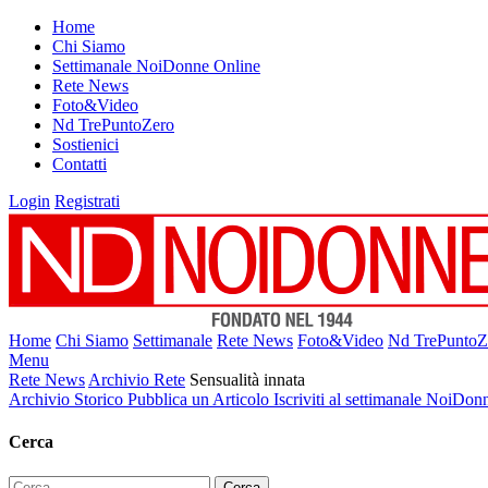
Home
Chi Siamo
Settimanale NoiDonne Online
Rete News
Foto&Video
Nd TrePuntoZero
Sostienici
Contatti
Login
Registrati
Home
Chi Siamo
Settimanale
Rete News
Foto&Video
Nd TrePuntoZ
Menu
Rete News
Archivio Rete
Sensualità innata
Archivio Storico
Pubblica un Articolo
Iscriviti al settimanale NoiDon
Cerca